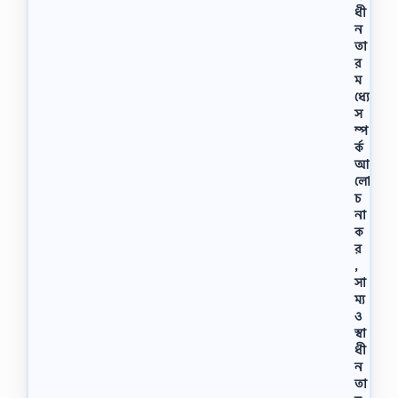
ধী
ন
তা
র
ম
ধ্যে
স
ম্প
র্ক
আ
লো
চ
না
ক
র
,
সা
ম্য
ও
স্বা
ধী
ন
তা