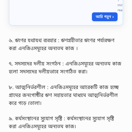
ঋ
min
ণ
read
প্র
আরি পড়ুন ›
ত্য
ক্ষ
অ
ব
লো
৬. ঋণের যথাযথ ব্যবহার : ঋণগ্রহীতার ঋণের পর্যবেক্ষণ
প
করা এনজিওসমূহের অন্যতম কাজ ।
ন
প
দ্ধ
৭. সদস্যদের দলীয় সংগঠন : এনজিওসমূহের অন্যতম কাজ
তি
হলো সদস্যদের দলীয়ভাবে সংগঠিত করা।
তে
কী
ভা
৮. আত্মনির্ভরশীল : এনজিওসমূহের আরেকটি কাজ হচ্ছে
বে
হি
গ্রামের জনগোষ্ঠীর ঋণ সহায়তার মাধ্যমে আত্মনির্ভরশীল
সা
করে গড়ে তোলা।
ব
ভু
ক্ত
৯. কর্মসংস্থানের সুযোগ সৃষ্টি : কর্মসংস্থানের সুযোগ সৃষ্টি
ক
রা
করা এনজিওসমূহের অন্যতম কাজ।
হ