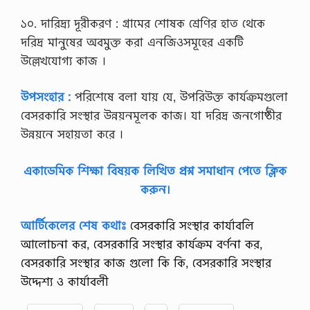
য়
?
১০. দারিদ্র্য দূরীকরণ : গ্রামের শোষক শ্রেণির হাত থেকে
এ
দরিদ্র মানুষের অবমুক্ত করা এনজিওসমূহের একটি
র
অ
উল্লেখযোগ্য কাজ ।
সু
বি
ধা
উপসংহার :
পরিশেষে বলা যায় যে, উপরিউক্ত কার্যক্রমগুলো
স
বেসরকারি সংস্থার উন্নয়নমূলক কাজ। যা দরিদ্র জনগোষ্ঠীর
মূ
হ
উন্নয়নে সহায়তা করে ।
কী
?
কু
একাডেমিক শিক্ষা বিষয়ক লিখিত প্রশ্ন সমাধান পেতে ক্লিক
ঋ
করুন।
ণ
প্র
ত্য
আর্টিকেলের শেষ কথাঃ
বেসরকারি সংস্থার কার্যাবলি
ক্ষ
আলোচনা কর, বেসরকারি সংস্থার কার্যক্রম বর্ণনা কর,
…
বেসরকারি সংস্থার কাজ গুলো কি কি, বেসরকারি সংস্থার
উদ্দেশ্য ও কার্যাবলী