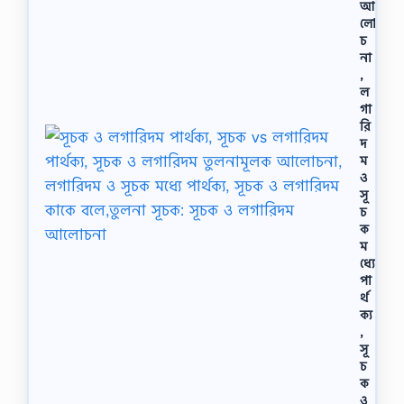
আ
লো
চ
না
,
ল
গা
রি
দ
ম
ও
সূ
চ
ক
ম
ধ্যে
পা
র্থ
ক্য
,
সূ
চ
ক
ও