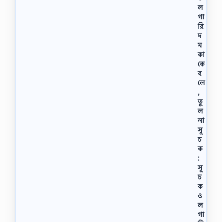
ল
গা
রি
দ
ম
কা
কে
ব
লে
,
তু
ল
না
সূ
চ
ক
:
সূ
চ
ক
ও
ল
গা