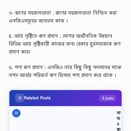
৩. ঋণের সহজলভ্যতা : ঋণের সহজলভ্যতা নিশ্চিত করা
এনজিওসমূহের অন্যতম কাজ ।
৪. আয় সৃষ্টিতে ঋণ প্রদান : দেশের অর্থনৈতিক উন্নয়নে
বিভিন্ন আয় সৃষ্টিকারী কাজের জন্য বেকার যুবসমাজকে ঋণ
প্রদান করে।
৫. পণ্য ঋণ প্রদান : এনজিও তার কিছু কিছু সদস্যদের মাঝে
নগদ অর্থের পরিবর্তে ঋণ হিসেবে পণ্য প্রদান করে থাকে ।
Related Posts
3 posts
সা
01
ম্য
ও
স্বা