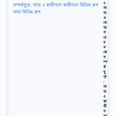
ও
সা
ম্য
এ
কে
অ
প
রে
র
স
ঙ্গে
স
ম্প
র্ক
যু
ক্ত
,
সা
ম্য
ও
স্বা
ধী
ন
তা