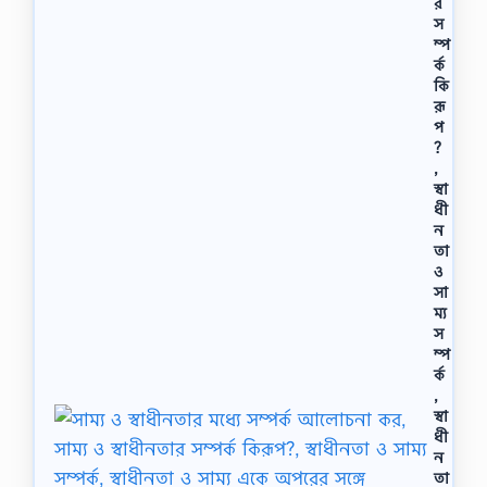
র
স
ম্প
র্ক
কি
রূ
প
?
,
স্বা
ধী
ন
তা
ও
সা
ম্য
স
ম্প
র্ক
,
স্বা
ধী
ন
তা