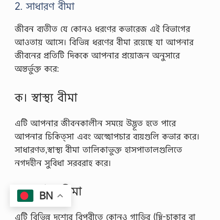
2. সাধারণ বীমা
n
G
r
জীবন ব্যতীত যে কোনও ধরণের কভারেজ এই বিভাগের
e
আওতায় আসে। বিভিন্ন ধরণের বীমা রয়েছে যা আপনার
e
n
জীবনের প্রতিটি দিককে আপনার প্রয়োজন অনুসারে
H
অন্তর্ভুক্ত করে:
o
u
s
ক। স্বাস্থ্য বীমা
e
E
f
এটি আপনার জীবনকালীন সময়ে উদ্ভূত হতে পারে
f
e
আপনার চিকিত্সা এবং অস্ত্রোপচার ব্যয়গুলি কভার করে।
c
সাধারণত,স্বাস্থ্য বীমা তালিকাভুক্ত হাসপাতালগুলিতে
t
,
নগদহীন সুবিধা সরবরাহ করে।
…
খ। মোটর বীমা
BN
এটি বিভিন্ন দৃশ্যের বিপরীতে কোনও গাড়ির (দ্বি-চাকার বা