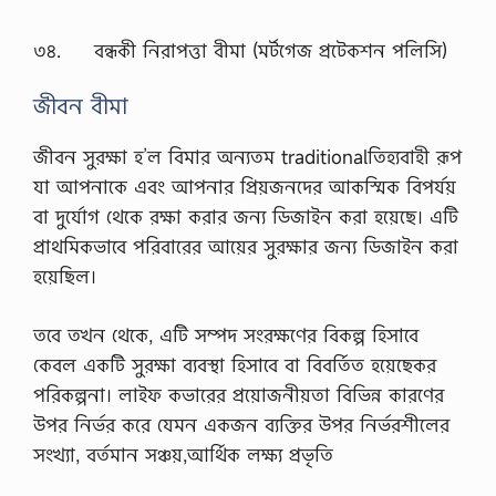
s
e
৩৪. বন্ধকী নিরাপত্তা বীমা (মর্টগেজ প্রটেকশন পলিসি)
E
f
f
জীবন বীমা
e
c
জীবন সুরক্ষা হ’ল বিমার অন্যতম traditionalতিহ্যবাহী রূপ
t
’
যা আপনাকে এবং আপনার প্রিয়জনদের আকস্মিক বিপর্যয়
,
বা দুর্যোগ থেকে রক্ষা করার জন্য ডিজাইন করা হয়েছে। এটি
S
h
প্রাথমিকভাবে পরিবারের আয়ের সুরক্ষার জন্য ডিজাইন করা
o
হয়েছিল।
r
t
P
তবে তখন থেকে, এটি সম্পদ সংরক্ষণের বিকল্প হিসাবে
a
r
কেবল একটি সুরক্ষা ব্যবস্থা হিসাবে বা বিবর্তিত হয়েছেকর
a
পরিকল্পনা। লাইফ কভারের প্রয়োজনীয়তা বিভিন্ন কারণের
g
r
উপর নির্ভর করে যেমন একজন ব্যক্তির উপর নির্ভরশীলের
a
সংখ্যা, বর্তমান সঞ্চয়,আর্থিক লক্ষ্য প্রভৃতি
p
h
o