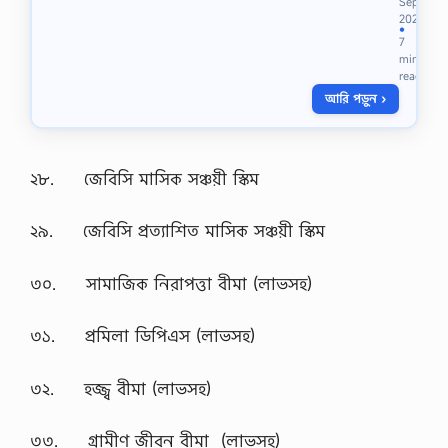
Sep
r
2022
i
●
7
t
min
e
read
a
আরি পড়ুন ›
p
a
r
a
g
২৮. জেবিসি মাসিক সঞ্চয়ী স্কিম
r
a
২৯. জেবিসি প্রত্যাশিত মাসিক সঞ্চয়ী স্কিম
p
h
o
৩০. সামাজিক নিরাপত্তা বীমা (লাভসহ)
n
‘
G
৩১. প্রমিলা ডিপিএস (লাভসহ)
r
e
e
৩২. হজ্জ্ব বীমা (লাভসহ)
n
H
o
৩৩. গ্রামীণ জীবন বীমা (লাভসহ)
u