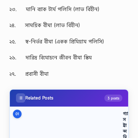
২৩. মানি ব্যাক টার্ম পলিসি (লাভ বিহীন)
২৪. সাময়িক বীমা (লাভ বিহীন)
২৫. স্ব-নির্ভর বীমা (একক প্রিমিয়াম পলিসি)
২৬. দারিদ্র বিমোচনে জীবন বীমা স্কিম
২৭. প্রবাসী বীমা
Related Posts
3 posts
গ্যা
01
স
ট্রা
ন্স
মি