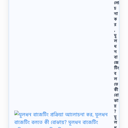
লো
চ
না
ক
র
,
মূ
ল
ধ
ন
বা
জে
টিং
ব
ল
তে
কী
বো
ঝা
য়
?
মূ
ল
ধ