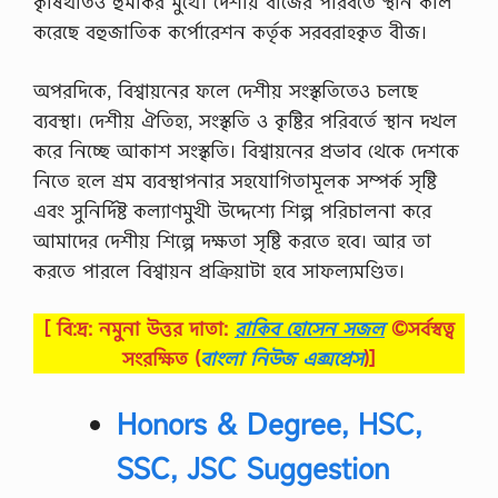
কৃষিখাতও হুমকির মুখে। দেশীয় বীজের পরিবর্তে স্থান কাল
করেছে বহুজাতিক কর্পোরেশন কর্তৃক সরবরাহকৃত বীজ।
অপরদিকে, বিশ্বায়নের ফলে দেশীয় সংস্কৃতিতেও চলছে
ব্যবস্থা। দেশীয় ঐতিহ্য, সংস্কৃতি ও কৃষ্টির পরিবর্তে স্থান দখল
করে নিচ্ছে আকাশ সংস্কৃতি। বিশ্বায়নের প্রভাব থেকে দেশকে
নিতে হলে শ্রম ব্যবস্থাপনার সহযােগিতামূলক সম্পর্ক সৃষ্টি
এবং সুনির্দিষ্ট কল্যাণমুখী উদ্দেশ্যে শিল্প পরিচালনা করে
আমাদের দেশীয় শিল্পে দক্ষতা সৃষ্টি করতে হবে। আর তা
করতে পারলে বিশ্বায়ন প্রক্রিয়াটা হবে সাফল্যমণ্ডিত।
[ বি:দ্র: নমুনা উত্তর দাতা:
রাকিব হোসেন সজল
©সর্বস্বত্ব
সংরক্ষিত
(
বাংলা নিউজ এক্সপ্রেস
)]
Honors & Degree, HSC,
SSC, JSC Suggestion