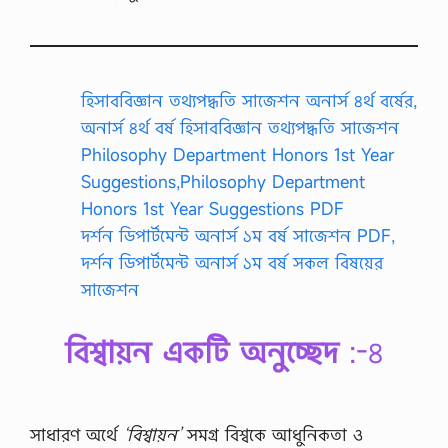
/
মা
র্চে
ন্ট
ফা
হিসাববিজ্ঞান তথ্যপদ্ধতি সাজেশন অনার্স ৪র্থ বর্ষের,
ই
ন্যা
অনার্স ৪র্থ বর্ষ হিসাববিজ্ঞান তথ্যপদ্ধতি সাজেশন
ন্স
Philosophy Department Honors 1st Year
(
B
Suggestions,Philosophy Department
u
Honors 1st Year Suggestions PDF
s
i
দর্শন ডিপার্টমেন্ট অনার্স ১ম বর্ষ সাজেশন PDF,
n
দর্শন ডিপার্টমেন্ট অনার্স ১ম বর্ষ সকল বিষয়ের
e
s
সাজেশন
s
F
i
বিশ্বায়ন একটি অনুচ্ছেদ
:-৪
n
a
n
c
i
সাধারণ অর্থে
‘বিশ্বায়ন’
সমগ্র বিশ্বকে আধুনিকতা ও
n