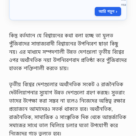
প্রা
ক
read
স
র্পো
ঙ্গি
আরি পড়ুন ›
রে
ক
ট
তা
ফা
…
ই
কিন্তু বর্তমানে যে বিশ্বায়নের কথা বলা হচ্ছে তা মূলত
ন্যা
ন্স
পুঁজিবাদের সাম্রাজ্যবাদী বিশ্বায়নের উপনিবেশ ছাড়া কিছু
ম
নয়। এর মাধ্যমে সম্পদশালী উন্নত দেশগুলো তৃতীয় বিশ্বের
ধ্যে
পা
ওপর অর্থনৈতিক নয়া উপনিবেশবাদ প্রতিষ্ঠা করে পুঁজিবাদের
র্থ
হাতকে শক্তিশালী করতে চায়।
ক্য
আ
লো
তৃতীয় বিশ্বের দেশগুলোর অর্থনৈতিক সংকট ও রাজনৈতিক
চ
না
দেউলিয়াপনার সুযোগ উন্নত দেশগুলো গ্রহণ করছে। সুতরাং
ব্য
তাদের উপেক্ষা করা সম্ভব না হলেও নিজেদের অস্তিত্ব রক্ষার
ব
সা
প্রয়োজনে আমাদেরও সতর্ক থাকতে হবে। অর্থনৈতিক,
য়ী
রাজনৈতিক, সামাজিক ও সাংস্কৃতিক দিক থেকে আন্তর্জাতিক
অ
র্থা
সমাজের সাথে তাল মিলিয়ে চলার মতো উপযোগী করে
য়
নিজেদের গড়ে তুলতে হবে।
ন