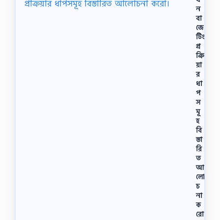
ন
বা
জে
টিং
প্র
ক্রি
য়া
র
ধা
প
স
মূ
হ
বি
স্তা
রি
ত
আ
লো
চ
না
ক
রো