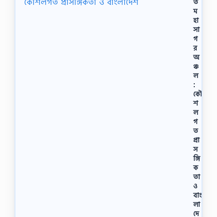
ত
ম
হা
সা
গ
র
অ
ঞ্চ
ল
:
কৌ
শ
ল
গ
ত
প্রা
স
ঙ্গি
ক
তা
ও
বাং
লা
দে