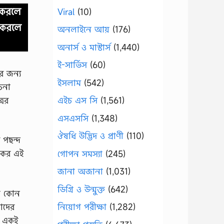
 করলে
Viral
(10)
ে করলে
অনলাইনে আয়
(176)
অনার্স ও মাস্টার্স
(1,440)
ই-সার্ভিস
(60)
র জন্য
ইসলাম
(542)
চনা
রের
এইচ এস সি
(1,561)
এসএসসি
(1,348)
ঔষধি উদ্ভিদ ও প্রাণী
(110)
 পছন্দ
কের এই
গোপন সমস্যা
(245)
জানা অজানা
(1,031)
ডিগ্রি ও উন্মুক্ত
(642)
যে কোন
তাদের
নিয়োগ পরীক্ষা
(1,282)
গে একই