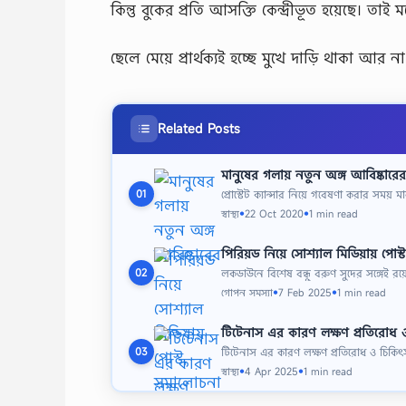
কিন্তু বুকের প্রতি আসক্তি কেন্দ্রীভূত হয়েছে। তা
ছেলে মেয়ে প্রার্থক্যই হচ্ছে মুখে দাড়ি থাকা আ
Related Posts
মানুষের গলায় নতুন অঙ্গ আবিষ্কারের
প্রোস্টেট ক্যান্সার নিয়ে গবেষণা করার সময় 
01
স্বাস্থ্য
22 Oct 2020
1 min read
●
●
পিরিয়ড নিয়ে সোশ্যাল মিডিয়ায় পোস্ট
লকডাউনে বিশেষ বন্ধু বরুণ সুদের সঙ্গে
02
গোপন সমস্যা
7 Feb 2025
1 min read
●
●
টিটেনাস এর কারণ লক্ষণ প্রতিরোধ 
টিটেনাস এর কারণ লক্ষণ প্রতিরোধ ও চিকিৎস
03
স্বাস্থ্য
4 Apr 2025
1 min read
●
●