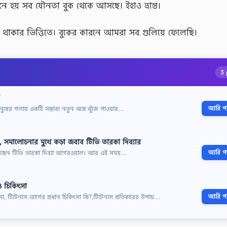
ই মনে হয় সব যৌনতা বুক থেকে আসছে। ইহাও ভ্রান্ত।
র না থাকার ভিত্তিতে। বুকের কারনে আমরা সব গুলিয়ে ফেলেছি।
3 
আরি পড়
মানুষের গলায় একটি সম্ভাব্য নতুন অঙ্গ খুঁজে পাওয়ার…
, সমালোচনার মুখে কড়া জবাব টিভি তারকা দিব্যার
আরি পড়
ই রয়েছেন টিভি তারকা দিব্যা আগরওয়াল। আর এই সময়…
ও চিকিৎসা
আরি পড়
া, টিটেনাস রোগের প্রধান চিকিৎসা কি?,টিটেনাস প্রতিকারের উপায়…