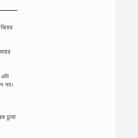
বিয়ের
েয়ের
চ এটা
জন নয়।
্ন চুমো