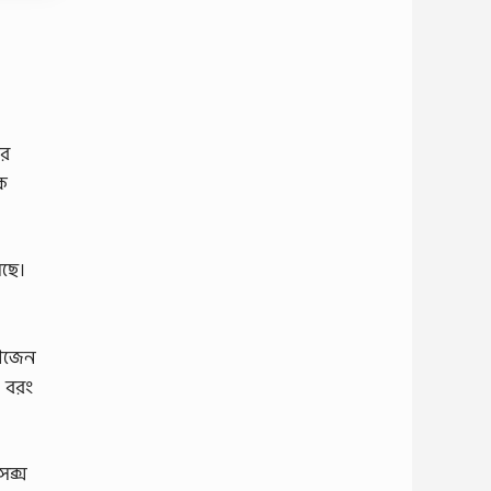
আর
ৃক
সছে।
রোজেন
ন বরং
েক্স