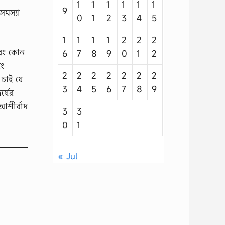
1
1
1
1
1
1
9
সমস্যা
0
1
2
3
4
5
1
1
1
1
2
2
2
এবং কোন
6
7
8
9
0
1
2
বং
2
2
2
2
2
2
2
 চাই যে
3
4
5
6
7
8
9
্যের
আশীর্বাদ
3
3
0
1
« Jul