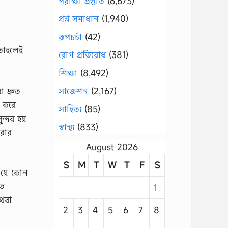
পরীক্ষা প্রস্তুতি
(6,673)
প্রশ্ন সমাধান
(1,940)
রূপচর্চা
(42)
তাহলেই
রোগ প্রতিরোধ
(381)
শিক্ষা
(8,492)
 দ্রুত
সাজেশন
(2,167)
 করে
সাহিত্য
(85)
্দর হয়
স্বাস্থ্য
(833)
করার
August 2026
S
M
T
W
T
F
S
ে যে কোন
রত
1
থবা
2
3
4
5
6
7
8