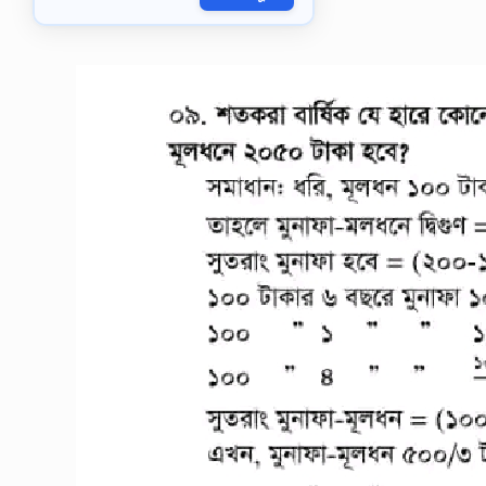
গ্যাসকে
(যা
আদর্শ…