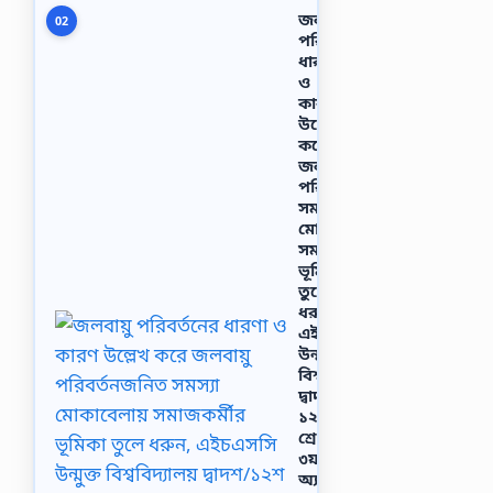
যেকোনো
জলবায়ু
02
ভালো…
পরিবর্তনের
ধারণা
ও
কারণ
উল্লেখ
করে
জলবায়ু
পরিবর্তনজনিত
সমস্যা
মােকাবেলায়
সমাজকর্মীর
ভূমিকা
তুলে
ধরুন,
এইচএসসি
উন্মুক্ত
বিশ্ববিদ্যালয়
দ্বাদশ/
১২শ
শ্রেণির
৩য়
অ্যাসাইনমেন্ট