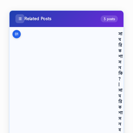
Related Posts
3 posts
সা
01
ম
রি
ক
শা
স
ন
কি
?
|
সা
ম
রি
ক
শা
স
ন
ব