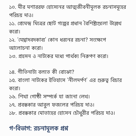
১০. মীর মশাররফ হোসেনের আত্মজীবনীমূলক রচনাসমূহের
পরিচয় দাও।
১১. প্রেমেন্দ্র মিত্রের ছোট গল্পের প্রধান বৈশিষ্ট্যগুলো উল্লেখ
করো।
১২. ‘মেঘ্নাদবদকাব্য’ কোন ধরনের রচনা? সংক্ষেপে
আলোচনা করো।
১৩. প্রহসন ও নাটকের মধ্যে পার্থক্য নিরূপণ করো।
১৪. গীতিনাট্য বলতে কী বোঝো?
১৫. বাংলা নাটকের ইতিহাসে ‘নীলদর্পণ’ এর গুরুত্ব বিচার
করো।
১৬. শিখা গোষ্ঠী সম্পর্কে যা জানো লেখ।
১৭. প্রবন্ধকার আবুল ফজলের পরিচয় দাও।
১৮. প্রবন্ধকার মোতাহের হোসেন চৌধুরীর পরিচয় দাও।
গ-বিভাগ: রচনামূলক প্রশ্ন