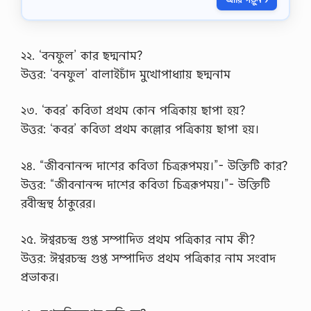
স
u
সি
g
সা
g
জে
e
শ
২২. ‘বনফুল’ কার ছদ্মনাম?
s
ন
t
উত্তর: ‘বনফুল’ বালাইচাঁদ মুখোপাধ্যায় ছদ্মনাম
,
i
চূ
o
ড়া
n
২৩. ‘কবর’ কবিতা প্রথম কোন পত্রিকায় ছাপা হয়?
ন্ত
,
উত্তর: ‘কবর’ কবিতা প্রথম কল্লোর পত্রিকায় ছাপা হয়।
সা
H
জে
i
শ
s
২৪. “জীবনানন্দ দাশের কবিতা চিত্ররূপময়।”- উক্তিটি কার?
ন
t
এ
o
উত্তর: “জীবনানন্দ দাশের কবিতা চিত্ররূপময়।”- উক্তিটি
ই
r
রবীন্দ্রন্থ ঠাকুরের।
চ
y
এ
o
স
f
২৫. ঈশ্বরচন্দ্র গুপ্ত সম্পাদিত প্রথম পত্রিকার নাম কী?
সি
E
বাং
উত্তর: ঈশ্বরচন্দ্র গুপ্ত সম্পাদিত প্রথম পত্রিকার নাম সংবাদ
u
লা
r
প্রভাকর।
২
o
য়
p
প
e