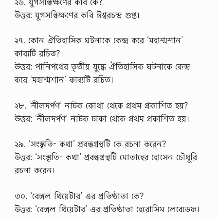
২৬. যুগসন্ধিক্ষণের কবি কে?
ত্র
(
,
উত্তর: যুগসন্ধিক্ষণের কবি ঈশ্বরচন্দ্র গুপ্ত।
1
H
4
S
5
C
২৭. কোন ঐতিহাসিক ঘটনাকে কেন্দ্র করে ‘মহাশ্মশান’
3
বাং
-
কাব্যটি রচিত?
লা
1
২
উত্তর: পানিপথের তৃতীয় যুদ্ধে ঐতিহাসিক ঘটনাকে কেন্দ্র
8
য়
1
করে ‘মহাশ্মশান’ কাব্যটি রচিত।
…
5
)
S
২৮. ‘নীলদর্পণ’ নাটক কোথা থেকে প্রথম প্রকাশিত হয়?
u
উত্তর: ‘নীলদর্পণ’ নাটক ঢাকা থেকে প্রথম প্রকাশিত হয়।
g
g
e
২৯. ‘সংস্কৃতি- কথা’ প্রবন্ধগ্রন্থটি কে রচনা করেন?
s
t
উত্তর: ‘সংস্কৃতি- কথা’ প্রবন্ধগ্রন্থটি মোতাহের হোসেন চৌধুরি
i
রচনা করেন।
o
n
P
৩০. ‘বেঙ্গল থিয়েটার’ এর প্রতিষ্ঠাতা কে?
D
F
উত্তর: ‘বেঙ্গল থিয়েটার’ এর প্রতিষ্ঠাতা হেরোসিম লেবেডেফ।
,