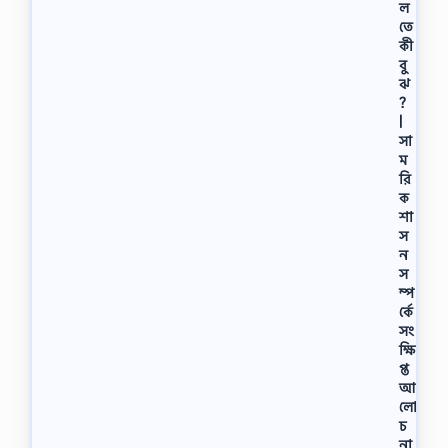
ল
তে
কী
বু
ঝ
?
|
সা
ম
রি
ক
শা
স
ন
স
ম্প
র্কে
সং
ক্ষি
প্ত
আ
লো
চ
না