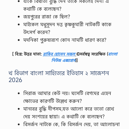
যাকে বিধাতা বুদ্ধি দেন তাকে সকলেই দেন। এ
কথাটি কে বলেছেন?
জয়পুরের রাজা কে ছিল?
মাইকেল মধুসূদন দত্ত কৃষ্ণকুমারী নাটকটি কাকে
উৎসর্গ করেন?
মদনিকা পুরুষবেশে কোন নামটি ধারণ করে?
[ বি:দ্র: উত্তর দাতা:
রাকিব হোসেন সজল
©সর্বস্বত্ব সংরক্ষিত
(
বাংলা
নিউজ এক্সপ্রেস
)]
খ বিভাগ বাংলা সাহিত্যের ইতিহাস ২ সাজেশন
2026
সিরাজ আমার কেউ নয়। ঘসেটি বেগমের এহেন
ক্ষোভের কারণটি উল্লেখ করুন?
মানবের বুদ্ধি দীপসম,যত আলো করে ততো রেখে
দেয় সংশয়ের ছায়া। এ কথাটি কে বলেছেন?
বিসর্জন নাটকে কে, কি বিসর্জন দেয়, তা আলোচনা