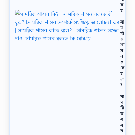
ক
র
|
সা
ম
রি
ক
শা
স
ন
কা
কে
ব
লে
?
|
সা
ম
রি
ক
শা
স
ন