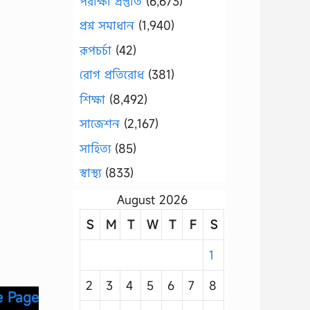
পরীক্ষা প্রস্তুতি
(6,673)
প্রশ্ন সমাধান
(1,940)
রূপচর্চা
(42)
রোগ প্রতিরোধ
(381)
শিক্ষা
(8,492)
সাজেশন
(2,167)
সাহিত্য
(85)
স্বাস্থ্য
(833)
August 2026
S
M
T
W
T
F
S
1
2
3
4
5
6
7
8
e Page