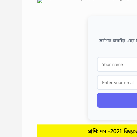
সর্বশেষ চাকরির খবর 
শ্রেণি: ৭ম -2021 বিষয়