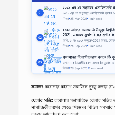
২০২১ এর ২য় সপ্তাহের এস্যাইনমেন্ট প্
২০২১ এর ২য় সপ্তাহের এস্যাইনমেন্ট প্রকাশ ৬
01
শিক্ষা
25 Mar 2021
1 min read
●
●
২০২১ সালের এসএসসি উন্মুক্ত বিশ্বব
2021, একজন সুনাগরিকের গুণাবলি উল্ল
02
শ্রেণি: ১০ম/ ssc/ উন্মুক্ত-2021 বিষয়: 
শিক্ষা
24 Sep 2021
1 min read
●
●
প্রশাসনের বিভাগীয়করণ বলতে কি বুঝা
প্রশাসনের বিভাগীয়করণ বলতে কি বুঝায়, প্রশ
03
শিক্ষা
28 Sep 2023
1 min read
●
●
সমাজঃ
করােনার কারণে সমাজিক দুরত্ত্ব বজায় রা
খেলার সঙ্গিঃ
করােনার মহামারিতে খেলার সঙ্গির 
সামাজিকীকরণের ক্ষেত্রে শিশুদের বিভিন্ন সমস্যার স
য়ক্রমে আলােচনা করা হলাে: