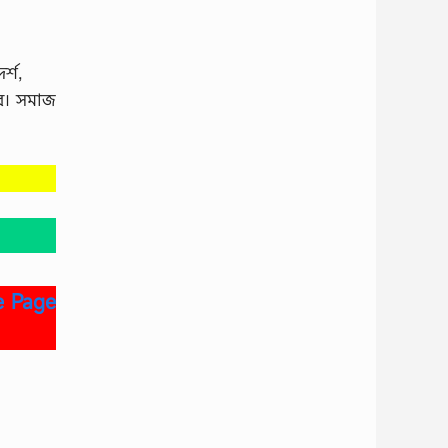
র্শ,
রে। সমাজ
e Page