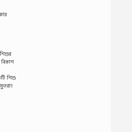
িকার
 শিশুর
ই বিকাশ
কটি শিশু
 সুতরাং