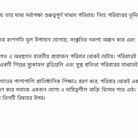
তার মধ্যে সর্বপেক্ষা গুরুত্বপূর্ণ মাধ্যম পরিবার। নিচে পরিবারের ভূম
র পথে বংশগতি মূল উপাদান যােগায়, সংস্কৃতির নকশা অঙ্কন করে এবং
গত ও অবস্তুগত যাবতীয় প্রয়ােজন পরিবার থেকেই মেটায়। পরিবারেই
 একটি শিশুর সুকোমল বৃত্তিগুলি এবং সুপ্ত প্রতিভা পরিবারের মাধ্যমে
 লাভের পাশাপাশি প্রাতিষ্ঠানিক শিক্ষাও গ্রহণ করে, পরিবার থেকেই এ
ণ করে সমাজে একজন যােগ্য ও দায়িত্বশীল ব্যক্তি হিসেবে গড়ে ওঠে।
ের তিনটি বিষয়ের উপর।