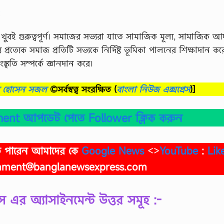
ঃ
কা খুবই গুরুত্বপূর্ণ। সমাজের সভ্যরা যাতে সামাজিক মূল্য, সামাজিক আদ
্রত্যেক সমাজ প্রতিটি সভ্যকে নির্দিষ্ট ভূমিকা পালনের শিক্ষাদান ক
স্কৃতি সম্পর্কে জ্ঞানদান করে।
ব হোসেন সজল
©সর্বস্বত্ব সংরক্ষিত
(
বাংলা নিউজ এক্সপ্রেস
)]
ent আপডেট পেতে Follower ক্লিক করুন
াতে পারেন আমাদের কে
Google News
<>
YouTube
:
Lik
nment@banglanewsexpress.com
স এর অ্যাসাইনমেন্ট উত্তর সমূহ :-