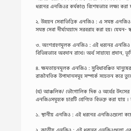
ধরনের এনজিওর কর্মকাণ্ড বিশেষভাবে লক্ষ্য করা য
২. উন্নয়ন সেবাভিত্তিক এনজিও : এ সমস্ত এনজিও
সমস্ত সেবা দীর্ঘমেয়াদে সরবরাহ করা হয়। যেমন- স্বা
৩. অংশগ্রহণমূলক এনজিও : এই ধরনের এনজিও আত্ম
বিভিন্নভাবে অবদান রাখে। অর্থ সাহায্যে প্রদান, ভূম
৪. ক্ষমতায়নমূলক এনজিও : সুবিধাবঞ্চিত মানুষ
রাজনৈতিক উপাদানসমূহ সম্পর্কে সচেতন করে তুল
(খ) আঞ্চলিক/ ভৌগোলিক দিক ও অর্থের উৎসের ভি
এনজিওসমূহকে চারটি শ্রেণিতে বিভক্ত করা যায় ।
১. স্থানীয় এনজিও : এই ধরনের এনজিওগুলো কয়েক
২. জাতীয় এনজিও : এই ধরনের এনজিওগুলো একট