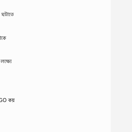
শ ঘটাতে
থাকে
ক্ষ্যে
NGO কয়