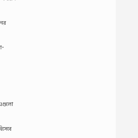
নের
া-
জিওগুলো
হিসেবে