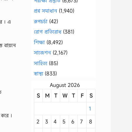
পরীক্ষা প্রস্তুতি
(6,673)
প্রশ্ন সমাধান
(1,940)
রূপচর্চা
(42)
রে । এ
রোগ প্রতিরোধ
(381)
শিক্ষা
(8,492)
ত বায়নে
সাজেশন
(2,167)
সাহিত্য
(85)
স্বাস্থ্য
(833)
August 2026
ে
S
M
T
W
T
F
S
1
 করে ।
2
3
4
5
6
7
8