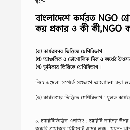
যথা-
বাংলাদেশে কর্মরত NGO শ্
কয় প্রকার ও কী কী,NGO কয়
(ক) কার্যক্রমের ভিত্তিতে শ্রেণিবিভাগ ।
(খ) আঞ্চলিক ও ভৌগোলিক দিক ও অর্থের উৎসের ভি
(গ) ভূমিকার ভিত্তিতে শ্রেণিবিভাগ ।
নিম্নে এগুলো সম্পর্কে সংক্ষেপে আলোচনা করা হ
(ক) কার্যক্রমের ভিত্তিতে শ্রেণিবিভাগ : মূলত কার
১. চ্যারিটিভিত্তিক এনজিও : চ্যারিটি দর্শনের উপ
জরুরি প্রয়োজন মিটানোই এদের লক্ষ। যেমন- খাদ্য, বস