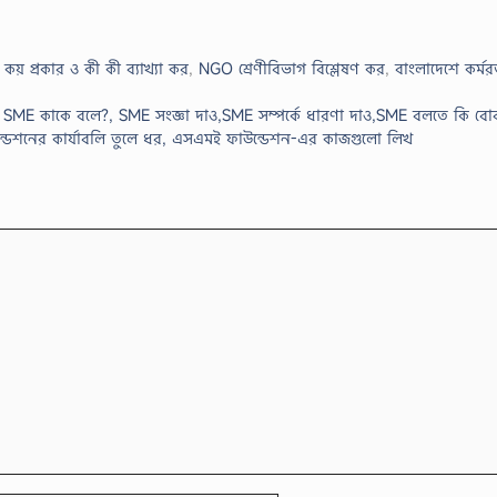
য় প্রকার ও কী কী ব্যাখ্যা কর
,
NGO শ্রেণীবিভাগ বিশ্লেষণ কর
,
বাংলাদেশে কর্
র, SME কাকে বলে?, SME সংজ্ঞা দাও,SME সম্পর্কে ধারণা দাও,SME বলতে কি বো
উন্ডেশনের কার্যাবলি তুলে ধর, এসএমই ফাউন্ডেশন-এর কাজগুলো লিখ