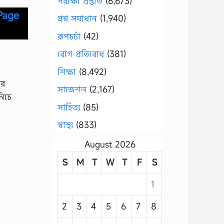
পরীক্ষা প্রস্তুতি
(6,673)
Page
প্রশ্ন সমাধান
(1,940)
রূপচর্চা
(42)
রোগ প্রতিরোধ
(381)
শিক্ষা
(8,492)
ের
সাজেশন
(2,167)
নিচে
সাহিত্য
(85)
স্বাস্থ্য
(833)
August 2026
S
M
T
W
T
F
S
1
2
3
4
5
6
7
8