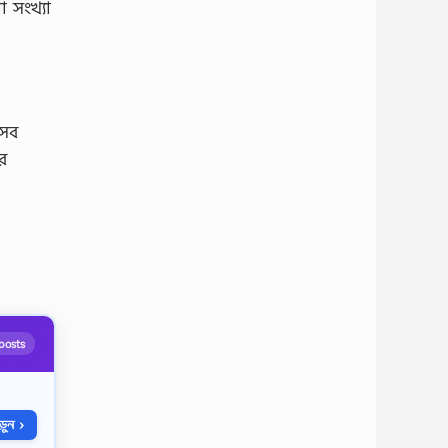
 সংখ্যা
 সব
ে
posts
ুন ›