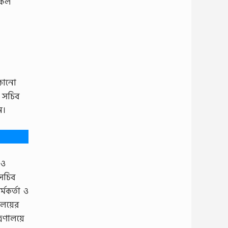
 সকল
কোনাে
ম সচিব
েন।
 ও
সচিব
্মকর্তা ও
লয়ের
্রণালয়ে