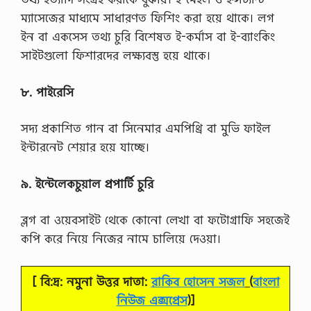
[
ম্যাসেজের মাধ্যমে সাধারণত ফিশিং করা হয়ে থাকে। লগ
বি
ইন বা একসেস তথ্য চুরি বিশেষত ই-কর্মাস বা ই-ব্যাংকিং
:
দ্র
সাইটগুলো ফিশারদের লক্ষ্যবস্তু হয়ে থাকে।
:
ন
মু
৮. পাইরেসি
না
উ
ত্ত
সদ্য প্রকাশিত গান বা সিনেমার এমপিথ্রি বা মুভি ফাইল
র
ইন্টারনেট শেয়ার হয়ে যাচ্ছে।
…
৯. ইন্টেলেকচুয়াল প্রপার্টি চুরি
ব্লগ বা ওয়েবসাইট থেকে কোনো লেখা বা ফটোগ্রাফি সহজেই
কপি করে নিয়ে নিজের নামে চালিয়ে দেওয়া।
[ বি:দ্র: নমুনা উত্তর দাতা:
রাকিব হোসেন সজল
(
বাংলা
নিউজ এক্সপ্রেস
)]