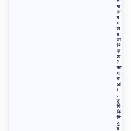
পা
দা
নে
র
স
হা
য়
তা
নি
য়ে
ছে
?
ব্যা
খ্যা
ক
রো
।
,
তু
মি
কি
নি
তু
র