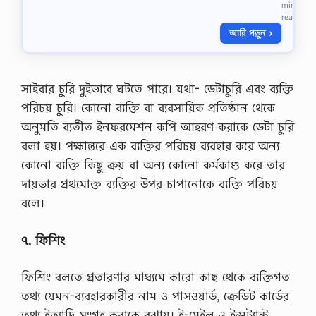
min
ধ্য
read
মি
আরি পড়ুন ›
ক
৬
ষ্ঠ
থে
কে
সাইবার চুরি দুইভাবে ঘটতে পারে। যথা- ডেটাচুরি এবং ব্যক্তি
৯
পরিচয় চুরি। কোনো ব্যক্তি বা ব্যবসায়িক প্রতিষ্ঠান থেকে
ম
এ্
অনুমতি ব্যতীত ইনফরমেশন কপি আহরণ করাকে ডেটা চুরি
যা
বলা হয়। পক্ষান্তরে এক ব্যক্তির পরিচয় ব্যবহার করে অন্য
সা
ই
কোনো ব্যক্তি কিছু ক্রয় বা অন্য কোনো কর্মকাণ্ড করে তার
ন
দায়ভার প্রথমোক্ত ব্যক্তির উপর চাপানোকে ব্যক্তি পরিচয়
মে
ন্ট
বলে।
৯
ম
৭. ফিশিং
স
প্তা
হে
ফিশিং বলতে প্রতারণার মাধ্যমে কারো কাছ থেকে ব্যক্তিগত
র
প্র
তথ্য যেমন-ব্যবহারকারীর নাম ও পাসওয়ার্ড, ক্রেডিট কার্ডের
কা
তথ্য ইত্যাদি সংগ্রহ করাকে বুঝায়। ই-মেইল ও ইন্সট্যান্ট
শ