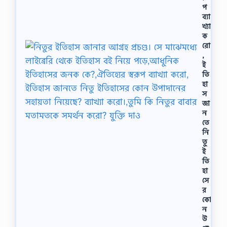
প
ব্যা
খ্যা
ক
রো
,
ই
তি
হা
স
জা
ন
তে
নি
তু
ই
তি
হা
সে
র
কো
ন
উ