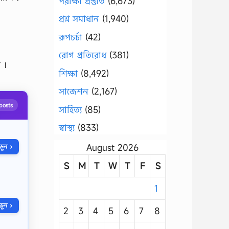
পরীক্ষা প্রস্তুতি
(6,673)
প্রশ্ন সমাধান
(1,940)
রূপচর্চা
(42)
রোগ প্রতিরোধ
(381)
ে ।
শিক্ষা
(8,492)
সাজেশন
(2,167)
posts
সাহিত্য
(85)
স্বাস্থ্য
(833)
August 2026
ুন ›
S
M
T
W
T
F
S
1
ুন ›
2
3
4
5
6
7
8