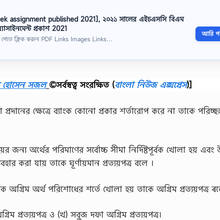
week assignment published 2021], ২০২১ সালের এইচএসসি বিএম
যাসাইনমেন্ট প্রকাশ 2021
আরি পড়
 পেতে ক্লিক করুন PDF Links Images Links…
ব হোসেন সজল
©সর্বস্বত্ব সংরক্ষিত
(
বাংলা নিউজ এক্সপ্রেস
)]
র্যাদা প্রদানের ক্ষেত্রে ব্যাংক কোনো প্রকার শর্তারোপ করে না তাকে পরিচ্ছন্
 সময়ের জন্য অর্থের পরিমাণের সর্বোচ্চ সীমা নির্দিষ্টপূর্বক খোলা হয় এবং 
র করা যায় তাকে ঘূর্ণায়মান প্রত্যয়পত্র বলে ।
কারককে অগ্রিম অর্থ পরিশোধের শর্তে খোলা হয় তাকে অগ্রিম প্রত্যয়পত্র ৰ
রিম প্রত্যয়পত্র ও (খ) সবুজ দফা অগ্রিম প্রত্যয়পত্র।