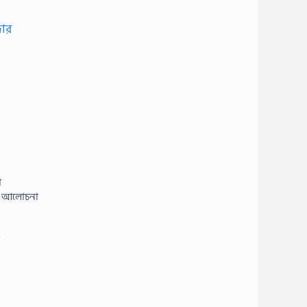
জার
গ
িয়ে আলোচনা
য়