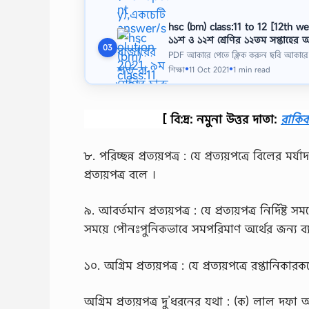
hsc (bm) class:11 to 12 [12th 
১১শ ও ১২শ শ্রেণির ১২তম সপ্তাহের অ্
03
PDF আকারে পেতে ক্লিক করুন ছবি আকারে
শিক্ষা
11 Oct 2021
1 min read
●
●
[ বি:দ্র: নমুনা উত্তর দাতা:
রাকি
৮. পরিচ্ছন্ন প্রত্যয়পত্র : যে প্রত্যয়পত্রে বিলের ম
প্রত্যয়পত্র বলে ।
৯. আবর্তমান প্রত্যয়পত্র : যে প্রত্যয়পত্র নির্দিষ্ট
সময়ে পৌনঃপুনিকভাবে সমপরিমাণ অর্থের জন্য ব্যবহা
১০. অগ্রিম প্রত্যয়পত্র : যে প্রত্যয়পত্রে রপ্তানি
অগ্রিম প্রত্যয়পত্র দু’ধরনের যথা : (ক) লাল দফা অগ্