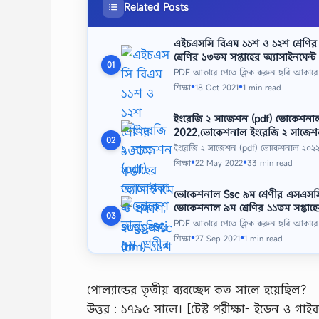
Related Posts
এইচএসসি বিএম ১১শ ও ১২শ শ্রেণির ১
শ্রেণির ১৩তম সপ্তাহের অ্যাসাইনমেন্ট
01
PDF আকারে পেতে ক্লিক করুন ছবি আকারে
শিক্ষা
18 Oct 2021
1 min read
●
●
ইংরেজি ২ সাজেশন (pdf) ভোকেশনাল
2022,ভোকেশনাল ইংরেজি ২ সাজেশ
02
ইংরেজি ২ সাজেশন (pdf) ভোকেশনাল ২০২
শিক্ষা
22 May 2022
33 min read
●
●
ভোকেশনাল Ssc ৯ম শ্রেণীর এসএসসি পর
ভোকেশনাল ৯ম শ্রেণির ১১তম সপ্তাহের
03
PDF আকারে পেতে ক্লিক করুন ছবি আকারে
শিক্ষা
27 Sep 2021
1 min read
●
●
পোল্যান্ডের তৃতীয় ব্যবচ্ছেদ কত সালে হয়েছিল?
উত্তর : ১৭৯৫ সালে। [টেস্ট পরীক্ষা- ইডেন ও গাইব