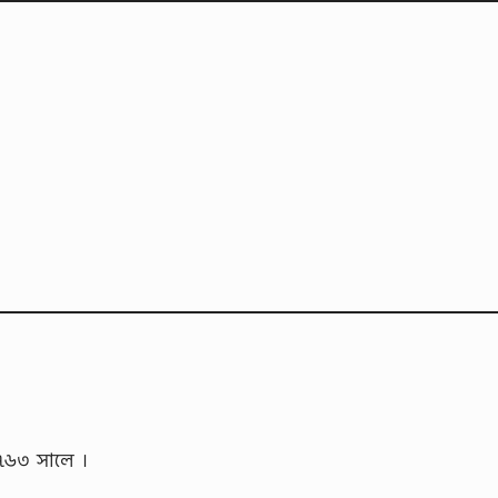
: ১৭৬৩ সালে ।