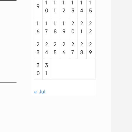
1
1
1
1
1
1
9
0
1
2
3
4
5
1
1
1
1
2
2
2
6
7
8
9
0
1
2
2
2
2
2
2
2
2
3
4
5
6
7
8
9
3
3
0
1
« Jul