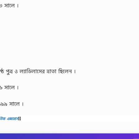
৬৩ সালে ।
্ঠ পুত্র ও ল্যাডিলাসের ভ্রাতা ছিলেন ।
৭৬ সালে ।
১৬৯৯ সালে ।
উজ এক্সপ্রেস
)]