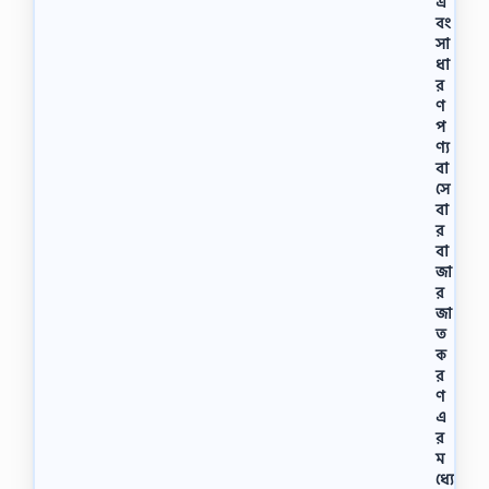
এ
বং
সা
ধা
র
ণ
প
ণ্য
বা
সে
বা
র
বা
জা
র
জা
ত
ক
র
ণ
এ
র
ম
ধ্যে