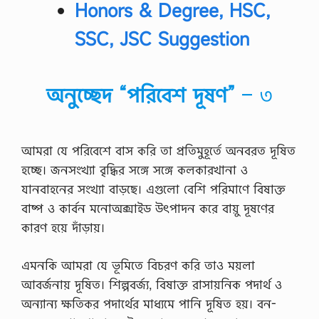
র
Honors & Degree, HSC,
ণ
প
SSC, JSC Suggestion
ণ্য
বা
জা
র
অনুচ্ছেদ “পরিবেশ দূষণ”
– ৩
জা
ত
ক
র
ণ
আমরা যে পরিবেশে বাস করি তা প্রতিমুহূর্তে অনবরত দূষিত
এ
হচ্ছে। জনসংখ্যা বৃদ্ধির সঙ্গে সঙ্গে কলকারখানা ও
র
ম
যানবাহনের সংখ্যা বাড়ছে। এগুলো বেশি পরিমাণে বিষাক্ত
ধ্যে
বাষ্প ও কার্বন মনোঅক্সাইড উৎপাদন করে বায়ু দূষণের
পা
র্থ
কারণ হয়ে দাঁড়ায়।
ক্য
আ
লাে
এমনকি আমরা যে ভূমিতে বিচরণ করি তাও ময়লা
চ
আবর্জনায় দূষিত। শিল্পবর্জ্য, বিষাক্ত রাসায়নিক পদার্থ ও
না
ক
অন্যান্য ক্ষতিকর পদার্থের মাধ্যমে পানি দূষিত হয়। বন-
র