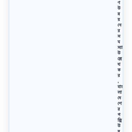
ণ
উ
ন্ন
য়
নে
র
স
ম
স্যা
উ
ল্লে
খ
ক
র
,
বাং
লা
দে
শে
র
প
ল্পি
উ
ন্ন