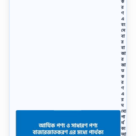
ক
র
ণ
এ
বং
সে
বা
র
বা
জা
র
জা
ত
ক
র
ণ
এ
র
ম
ধ্যে
পা
র্থ
ক্য
আ