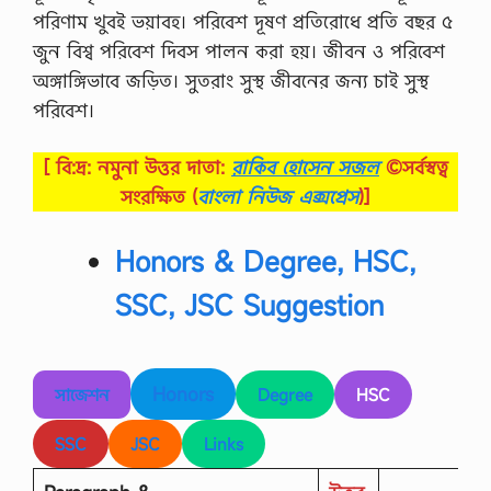
পরিণাম খুবই ভয়াবহ। পরিবেশ দূষণ প্রতিরােধে প্রতি বছর ৫
জুন বিশ্ব পরিবেশ দিবস পালন করা হয়। জীবন ও পরিবেশ
অঙ্গাঙ্গিভাবে জড়িত। সুতরাং সুস্থ জীবনের জন্য চাই সুস্থ
পরিবেশ।
[ বি:দ্র: নমুনা উত্তর দাতা:
রাকিব হোসেন সজল
©সর্বস্বত্ব
সংরক্ষিত
(
বাংলা নিউজ এক্সপ্রেস
)]
Honors & Degree, HSC,
SSC, JSC Suggestion
Honors
সাজেশন
Degree
HSC
SSC
JSC
Links