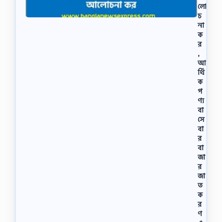
লাে
চ
না
ক
র
,
আ
র্থি
ক
প
ণ্য
বা
সে
বা
র
বা
জা
র
জা
ত
ক
র
ণ