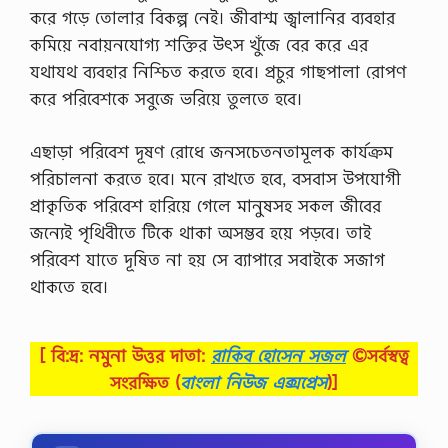
করে গড়ে তােলার বিকল্প নেই। জীবাশ্ম জ্বালানির ব্যবহার
কমিয়ে নবায়নযােগ্য শক্তির উৎস খুঁজে বের করে এর
যথাযথ ব্যবহার নিশ্চিত করতে হবে। প্রচুর গাছপালা রােপণ
করে পরিবেশকে সবুজে ভরিয়ে তুলতে হবে।
এছাড়া পরিবেশ দূষণ রােধে জনসচেতনতামূলক কার্যক্রম
পরিচালনা করতে হবে। মনে রাখতে হবে, বসবাস উপযােগী
প্রাকৃতিক পরিবেশ হারিয়ে গেলে মানুষসহ সকল জীবের
জন্যেই পৃথিবীতে টিকে থাকা অসম্ভব হয়ে পড়বে। তাই
পরিবেশ যাতে দূষিত না হয় সে ব্যাপারে সবাইকে সজাগ
থাকতে হবে।
[ বি:দ্র: নমুনা উত্তর দাতা:
রাকিব হোসেন সজল
©সর্বস্বত্ব
সংরক্ষিত
(
বাংলা নিউজ এক্সপ্রেস
)]