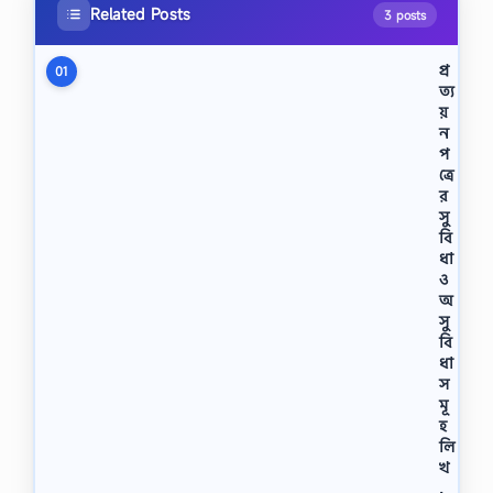
Related Posts
3 posts
প্র
01
ত্য
য়
ন
প
ত্রে
র
সু
বি
ধা
ও
অ
সু
বি
ধা
স
মূ
হ
লি
খ
,