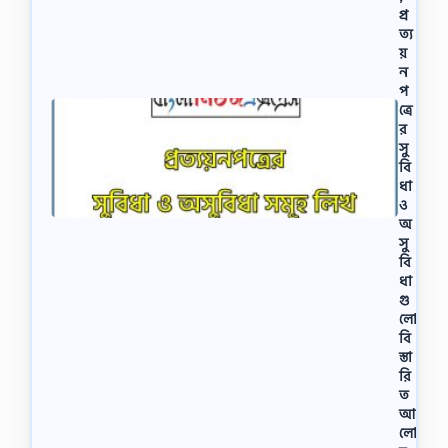
প্র
ত্য
য়
ন
প
ত্রে
র
সু
বি
ধা
ও
অ
সু
বি
ধা
গু
লো
বি
স্তা
রি
ত
আ
লো