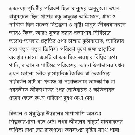
একসময় পৃথিবীর পরিবেশ ছিল মানুষের অনুকূলে। তখন
বায়ুমণ্ডলে ছিল প্রাণের বন্ধু অফুরন্ত অক্সিজেন, খাদ্য ও
পানিতে ছিল সতেজ বিশুদ্ধতা ও পুষ্টি। মানুষ জীবনযাপনকে
আরও উন্নত, আরও সুন্দর করার প্রত্যাশায় নির্বিচারে
অবােধ-অসহায় প্রকৃতির ওপর চালায় কুঠারাঘাত, আবিষ্কার
করে নতুন নতুন জিনিস। পরিবেশ দূষণ হচ্ছে প্রাকৃতিক
ব্যবস্থার কোনাে একটি বা একাধিক অবস্থার বিঘ্নিত রূপ।
পানি, বাতাস ও মাটিসহ পরিবেশের কোনাে উপাদানের যখন
এমন কোনাে ভৌত রাসায়নিক জৈবিক বা তেজস্ক্রিয়
পরিবর্তন ঘটে যা প্রত্যক্ষ বা পরােক্ষভাবে তাৎক্ষণিক বা
পরবর্তীতে জীবজগতের ওপর নেতিবাচক ও ক্ষতিকারক
প্রভাব ফেলে তখন পরিবেশ দূষণ দেখা দেয়।
বিজ্ঞান ও প্রযুক্তির উন্নয়নের পাশাপাশি অসংখ্য
শিল্পকারখানা গড়ে ওঠে। নগর জীবনের প্রাচুর্যে যানবাহনের
অধিক্য দেখা দেয় রাজপথে। জনসংখ্যা বৃদ্ধির সাথে পাল্লা