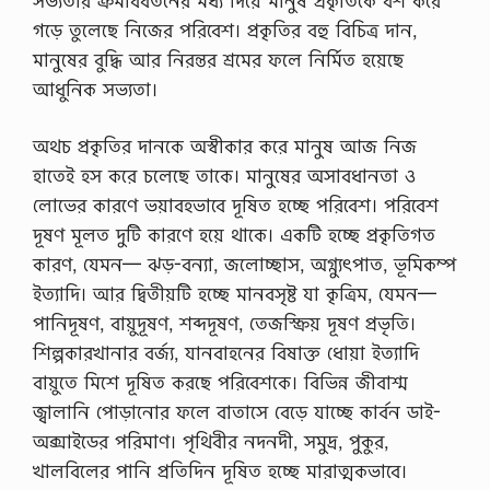
সভ্যতার ক্রমবিবর্তনের মধ্য দিয়ে মানুষ প্রকৃতিকে বশ করে
গড়ে তুলেছে নিজের পরিবেশ। প্রকৃতির বহু বিচিত্র দান,
মানুষের বুদ্ধি আর নিরন্তর শ্রমের ফলে নির্মিত হয়েছে
আধুনিক সভ্যতা।
অথচ প্রকৃতির দানকে অস্বীকার করে মানুষ আজ নিজ
হাতেই হস করে চলেছে তাকে। মানুষের অসাবধানতা ও
লােভের কারণে ভয়াবহভাবে দূষিত হচ্ছে পরিবেশ। পরিবেশ
দূষণ মূলত দুটি কারণে হয়ে থাকে। একটি হচ্ছে প্রকৃতিগত
কারণ, যেমন— ঝড়-বন্যা, জলােচ্ছাস, অগ্ন্যুৎপাত, ভূমিকম্প
ইত্যাদি। আর দ্বিতীয়টি হচ্ছে মানবসৃষ্ট যা কৃত্রিম, যেমন—
পানিদূষণ, বায়ুদূষণ, শব্দদূষণ, তেজস্ক্রিয় দূষণ প্রভৃতি।
শিল্পকারখানার বর্জ্য, যানবাহনের বিষাক্ত ধোয়া ইত্যাদি
বায়ুতে মিশে দূষিত করছে পরিবেশকে। বিভিন্ন জীবাশ্ম
জ্বালানি পােড়ানাের ফলে বাতাসে বেড়ে যাচ্ছে কার্বন ডাই-
অক্সাইডের পরিমাণ। পৃথিবীর নদনদী, সমুদ্র, পুকুর,
খালবিলের পানি প্রতিদিন দূষিত হচ্ছে মারাত্মকভাবে।