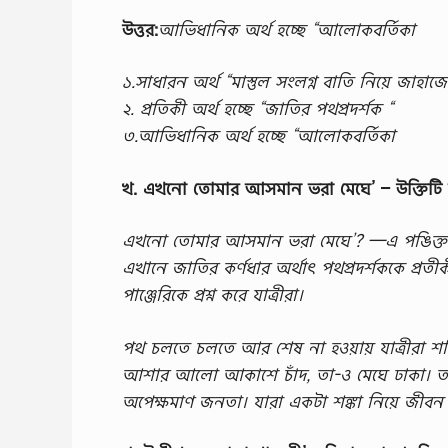
উত্তর:
আভিধানিক অর্থ হচ্ছে “আলোকবর্তিকা
১.সাধারন অর্থ “মাস্তুল সংলগ্ন বাতি নিয়ে জাহাজে
২. প্রতিকী অর্থ হচ্ছে “জাতির পথপ্রদর্শক “
৩.আভিধানিক অর্থ হচ্ছে “আলোকবর্তিকা
খ. এখনাে তােমার আসমান ভরা মেঘে’ – উক্তিটি দি
এখনো তোমার আসমান ভরা মেঘে’? —এ পঙিক্ততে ম
এখানে জাতির কর্ণধার অর্থাৎ পথপ্রদর্শককে প্রতীকী 
পাঞ্জেরিকে প্রশ্ন করে যাত্রীরা।
পথ চলতে চলতে আর শেষ না হওয়ায় যাত্রীরা শঙ
আশার আলো আকাশে চাঁদ, তা-ও মেঘে ঢাকা। তাই যাত্র
অপেক্ষমাণ জনতা। যারা একটা শঙ্কা নিয়ে জীব