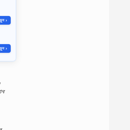
ুন ›
ুন ›
।
বান
র