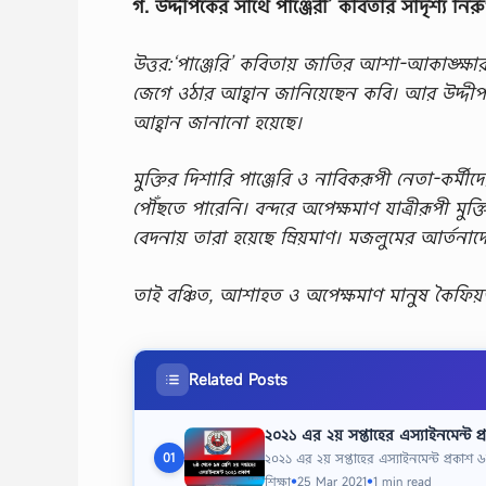
গ. উদ্দীপকের সাথে পাঞ্জেরী’ কবিতার সাদৃশ্য নি
উত্তর:‘পাঞ্জেরি’ কবিতায় জাতির আশা-আকাঙ্ক্ষার ক
জেগে ওঠার আহ্বান জানিয়েছেন কবি। আর উদ্দীপক
আহ্বান জানানো হয়েছে।
মুক্তির দিশারি পাঞ্জেরি ও নাবিকরূপী নেতা-কর্মীদ
পৌঁছতে পারেনি। বন্দরে অপেক্ষমাণ যাত্রীরূপী 
বেদনায় তারা হয়েছে ম্রিয়মাণ। মজলুমের আর্তন
তাই বঞ্চিত, আশাহত ও অপেক্ষমাণ মানুষ কৈফিয়ত দাব
Related Posts
২০২১ এর ২য় সপ্তাহের এস্যাইনমেন্ট প্
২০২১ এর ২য় সপ্তাহের এস্যাইনমেন্ট প্রকাশ ৬
01
শিক্ষা
25 Mar 2021
1 min read
●
●