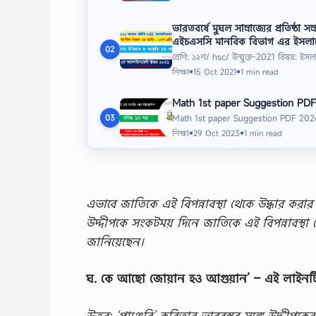
ভারতবর্ষে মুঘল সাম্রাজ্যের প্রতিষ্ঠা সম্
এইচএসসি মানবিক বিভাগ এর ইসলামের 
02
শ্রেণি: ১২শ/ hsc/ উন্মুক্ত-2021 বিষয়: ই
শিক্ষা
15 Oct 2021
1 min read
●
●
Math 1st paper Suggestion PDF
Math 1st paper Suggestion PDF 2026 জাতী
03
শিক্ষা
29 Oct 2023
1 min read
●
●
এভাবে জাতিকে এই বিপন্নাবস্থা থেকে উদ্ধার করার
উদ্দীপকে সংকটময় দিনে জাতিকে এই বিপন্নাবস্থা
জানিয়েছেন।
ঘ. কে আছাে জোয়ান হও আগুয়ান’ – এই লাইনটির স
উত্তর: ‘পাঞ্জেরি’ কবিতার ভাববস্তুর সঙ্গে উদ্দীপক