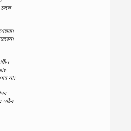
ে চলত
শেহারা।
করেছেন।
রাধীন
 আছ
পায় না।
ামর
়ে সঠিক