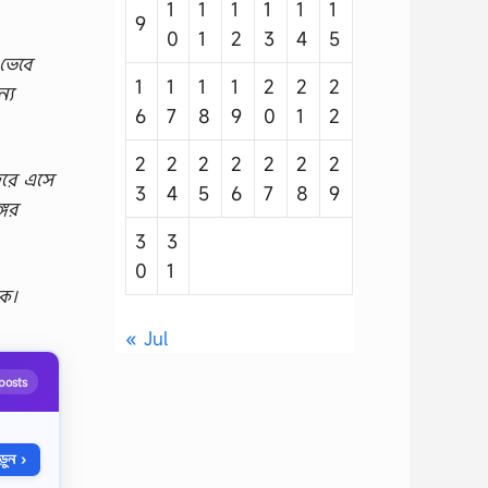
1
1
1
1
1
1
9
0
1
2
3
4
5
 ভেবে
1
1
1
1
2
2
2
্য
6
7
8
9
0
1
2
2
2
2
2
2
2
2
্দরে এসে
3
4
5
6
7
8
9
গের
3
3
0
1
কে।
« Jul
posts
ুন ›