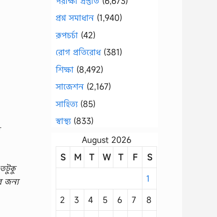
পরীক্ষা প্রস্তুতি
(6,673)
প্রশ্ন সমাধান
(1,940)
রূপচর্চা
(42)
রোগ প্রতিরোধ
(381)
শিক্ষা
(8,492)
সাজেশন
(2,167)
সাহিত্য
(85)
স্বাস্থ্য
(833)
August 2026
S
M
T
W
T
F
S
তটুকু
1
র জন্য
2
3
4
5
6
7
8