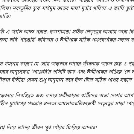
ত। মরুভূমির বুকে সাইমুম ঝড়ের মতো দুর্বার গতিতে এ জাতি ছুট
 জাতি।
যবাহী এ জাতি আজ পরাস্ত, হতাশাগ্রস্ত। সঠিক নেতৃত্বের অভাবে তারা দি
্য কবি ‘পাঞ্জেরি’ কবিতায় ও উদ্দীপকে সঠিক পথপ্রদর্শকের সন্ধান 
 ও বিপথে গমনের কারণে যে ঘোর অন্ধকার তাদের জীবনকে অচল রুদ্ধ ও প
ার অনুপ্রেরণা ‘পাঞ্জেরি’র প্রতিটি ছত্রে এবং উদ্দীপকের পঙিক্ত ‘কে
ার দাঁড়ীরা যেমন শুধু অনুমান করে দাঁড় টেনে সঠিক পথের সন্ধান 
কারে নিমজ্জিত এবং বন্দরে প্রতীক্ষারত যাত্রীদের মতো দেশের আপ
ন দুর্যোগের পথভ্রান্ত জনতা আলোকবর্তিকারূপী নেতৃত্বের সাড়া পেয
বপ্ন নিয়ে তাদের জীবন পূর্ব গৌরব ফিরিয়ে আনবে।