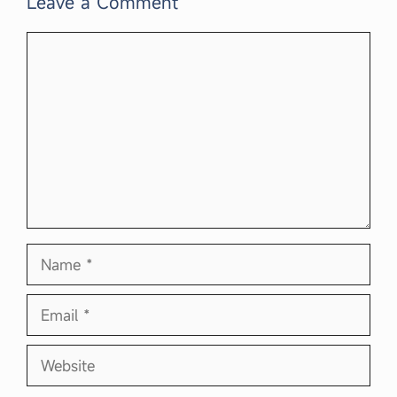
Leave a Comment
Comment
Name
Email
Website