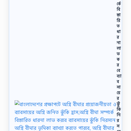
র্কে
বি
স্তা
রি
ত
ধা
র
না
লা
ভ
ক
র
বে
ব্যা
ব
সা
য়ে
র
ঝুঁ
কি
নি
র
স