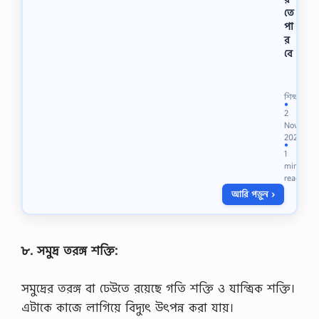
তে
পা
র
বে
শ্রে
ণি
:
শিক্ষা
১
●
2
১
Nov
শ
2021
H
●
1
S
min
C
read
ই
আরি পড়ুন ›
ন
ক
মা
র্স
-
৮. সমুদ্র তরঙ্গ শক্তি:
2
0
সমুদ্রের তরঙ্গ বা ঢেউতে রয়েছে গতি শক্তি ও যান্ত্রিক শক্তি।
2
1
এটাকে কাজে লাগিয়ে বিদ্যুৎ উৎপন্ন করা যায়।
বি