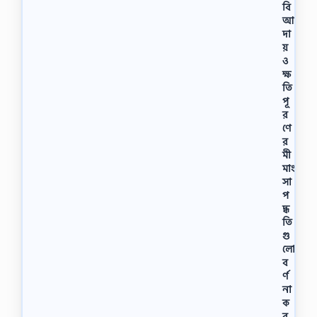
বি
আ
দা
য়
ও
ক্ষ
তি
পূ
র
ণে
র
মী
মাং
সা
প
দ্ধ
তি
গু
লাে
ব
র্ণ
না
ক
র