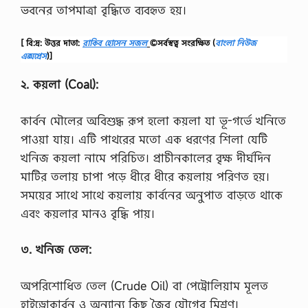
ভবনের তাপমাত্রা বৃদ্ধিতে ব্যবহৃত হয়।
[ বি:দ্র: উত্তর দাতা:
রাকিব হোসেন সজল
©সর্বস্বত্ব সংরক্ষিত
(
বাংলা নিউজ
এক্সপ্রেস
)]
২. কয়লা (Coal):
কার্বন মৌলের অবিশুদ্ধ রূপ হলো কয়লা যা ভূ-গর্ভে খনিতে
পাওয়া যায়। এটি পাথরের মতো এক ধরণের শিলা যেটি
খনিজ কয়লা নামে পরিচিত। প্রাচীনকালের বৃক্ষ দীর্ঘদিন
মাটির তলায় চাপা পড়ে ধীরে ধীরে কয়লায় পরিণত হয়।
সময়ের সাথে সাথে কয়লায় কার্বনের অনুপাত বাড়তে থাকে
এবং কয়লার মানও বৃদ্ধি পায়।
৩. খনিজ তেল:
অপরিশোধিত তেল (Crude Oil) বা পেট্রোলিয়াম মূলত
হাইড্রোকার্বন ও অন্যান্য কিছু জৈব যৌগের মিশ্রণ।