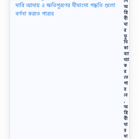
নে
অ
গ্নি
বী
মা
র
ভূ
মি
কা
ব্যা
খ্যা
ক
র
তে
পা
র
বে
,
অ
গ্নি
বী
মা
র
দা