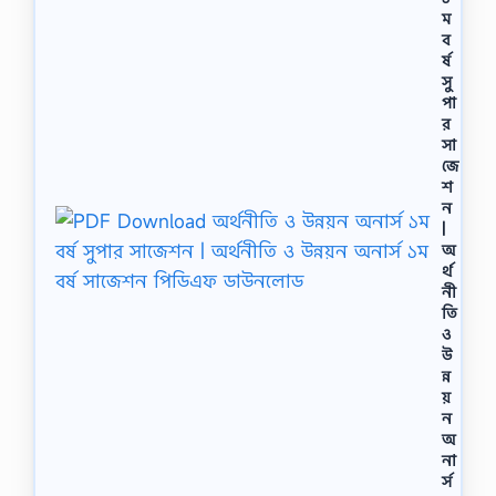
ম
ব
র্ষ
সু
পা
র
সা
জে
শ
ন
|
অ
র্থ
নী
তি
ও
উ
ন্ন
য়
ন
অ
না
র্স