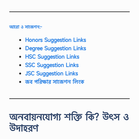
ষ
য়
:
ব্যাং
কিং
আরো ও সাজেশন:-
ও
বি
Honors Suggestion Links
মা
Degree Suggestion Links
এ
সা
HSC Suggestion Links
ই
SSC Suggestion Links
ন
মে
JSC Suggestion Links
ন্টে
জব পরিক্ষার সাজেশন লিংক
রে
র
উ
ত্ত
র
2
অনবায়নযোগ্য শক্তি কি? উৎস ও
0
2
উদাহরণ
1
এ
সা