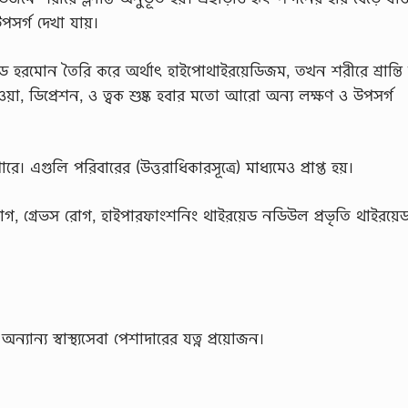
পসর্গ দেখা যায়।
়েড হরমোন তৈরি করে অর্থাৎ হাইপোথাইরয়েডিজম, তখন শরীরে শ্রান্ত
 হওয়া, ডিপ্রেশন, ও ত্বক শুষ্ক হবার মতো আরো অন্য লক্ষণ ও উপসর্গ
রে। এগুলি পরিবারের (উত্তরাধিকারসূত্রে) মাধ্যমেও প্রাপ্ত হয়।
, গ্রেভস রোগ, হাইপারফাংশনিং থাইরয়েড নডিউল প্রভৃতি থাইরয়েড গ্
ন্য স্বাস্থ্যসেবা পেশাদারের যত্ন প্রয়োজন।