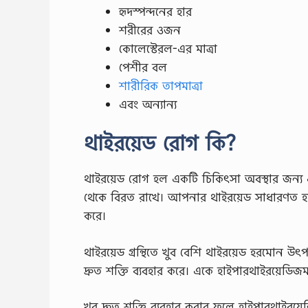
হৃদস্পন্দনের হার
শরীরের ওজন
কোলেস্টেরল-এর মাত্রা
পেশীর বল
শারীরিক তাপমাত্রা
এবং অন্যান্য
থাইরয়েড রোগ কি?
থাইরয়েড রোগ হল একটি চিকিৎসা অবস্থার জন্য এ
থেকে বিরত রাখে। আপনার থাইরয়েড সাধারণত হ
করে।
থাইরয়েড গ্রন্থিতে খুব বেশি থাইরয়েড হরমোন উৎপা
দ্রুত শক্তি ব্যবহার করে। একে হাইপারথাইরয়েডি
খুব দ্রুত শক্তি ব্যবহার করার ফলে হাইপারথাইরয়েডি