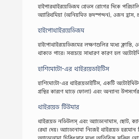
হাইপারথাইরয়েডিজম গ্রেভস রোগের দিকে পরিচাল
অ্যারিথমিয়া (অনিয়মিত হৃদস্পন্দন), ওজন হ্রাস,
হাইপোথাইরয়েডিজম
হাইপোথাইরয়েডিজমের লক্ষণগুলির মধ্যে ক্লান্তি, ওজন 
থাকতে পারে। সবচেয়ে সাধারণ কারণ হল অটোইমিউন
হাশিমোটো-এর থাইরয়েডাইটিস
হাশিমোটো-এর থাইরয়েডাইটিস, একটি অটোইমিউন ডিস
গ্রন্থির কারণে ঘাড়ে ফোলা) এবং অন্যান্য উপসর্গ
থাইরয়েড টিউমার
থাইরয়েড নডিউলস্ এবং অ্যাডেনোমাস, ছোট, ক্যান্সারহ
রেখা দেয়। অ্যাডেনোমা নিজেই থাইরয়েড হরমোন
অ্যাডেনোমা চিকিৎসার মধ্যে অতিরিক্ত সক্রিয় নো