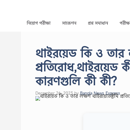
Skip
to
content
নিয়োগ পরীক্ষা
সাজেশন
প্রশ্ন সমাধান
পরীক্ষা
থাইরয়েড কি ও তার ল
প্রতিরোধ,থাইরয়েড ক
কারণগুলি কী কী?
December 26, 2023
by
Bangla News Express