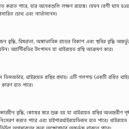
িত করতে পারে, যার অনেকগুলি লক্ষণ রয়েছে। যেমন বেশী ঘাম হওয়
 প্রসারিত চোখ এবং নার্ভাসনেস।
বৃদ্ধি, বিষণ্ণতা, অস্বাভাবিক হাড়ের বিকাশ এবং স্থবির বৃদ্ধি অন্তর্ভুক
। অ্যান্টিবডির উৎপাদন যা থাইরয়েড গ্রন্থি আক্রমণ করে।
অর্ডার, থাইরয়েড গ্রন্থির প্রদাহ। এটি গলগন্ড (একটি বর্ধিত থাইর
ের কারণ হতে পারে।
ীন বৃদ্ধি, কোষের স্তরে শুরু হয় যা থাইরয়েড গ্রন্থির অভ্যন্তরীণ পৃষ
 নিঃসরণ করতে পারে এবং হাইপারথাইরয়েডিজম হতে পারে। থাইরয়েড
ডিউল অপসারণের জন্য অস্ত্রোপচার অন্তর্ভুক্ত থাকতে পারে।