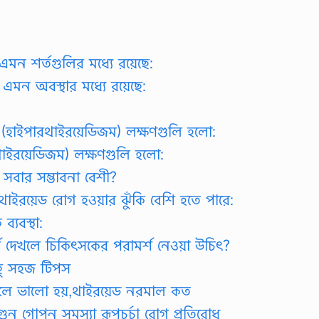
মন শর্তগুলির মধ্যে রয়েছে:
এমন অবস্থার মধ্যে রয়েছে:
 (হাইপারথাইরয়েডিজম) লক্ষণগুলি হলো:
োথাইরয়েডিজম) লক্ষণগুলি হলো:
 সবার সম্ভাবনা বেশী?
াইরয়েড রোগ হওয়ার ঝুঁকি বেশি হতে পারে:
্যবস্থা:
 দেখলে চিকিৎসকের পরামর্শ নেওয়া উচিৎ?
িছু সহজ টিপস
েলে ভালো হয়,থাইরয়েড নরমাল কত
ষধি গুন গোপন সমস্যা রূপচর্চা রোগ প্রতিরোধ