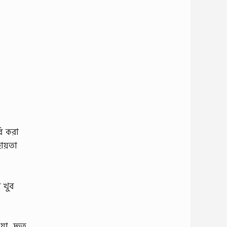
ি করা
ায়তা
 খুব
া, দ্রুত