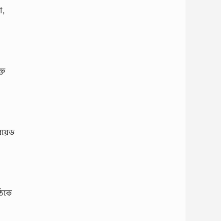
া,
্ত
য়েড
্ঠকে