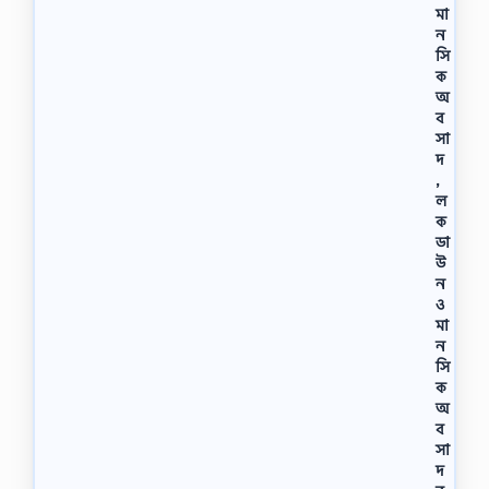
মা
ন
সি
ক
অ
ব
সা
দ
,
ল
ক
ডা
উ
ন
ও
মা
ন
সি
ক
অ
ব
সা
দ