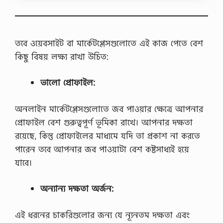
সি
ক
অ
ব
সা
তবে ওয়েবসাইট বা মার্কেটপ্লেসগুলোতে এই কাজ পেতে বেশ
দ
এ
কিছু বিষয় লক্ষ্য রাখা উচিত:
ক
টি
ভালো প্রোফাইল:
র
চ
না
অনলাইন মার্কেটপ্লেসগুলোতে জব পাওয়ার ক্ষেত্রে আপনার
লি
খু
প্রোফাইল বেশ গুরুত্বপূর্ণ ভূমিকা রাখে। আপনার দক্ষতা
ন
রয়েছে, কিন্তু প্রোফাইলের মাধ্যমে যদি তা প্রকাশ না করতে
,
র
পারেন তবে আপনার জব পাওয়াটা বেশ কষ্টসাধ্যই হয়ে
চ
যাবে।
না
ল
ক
অন্যান্য দক্ষতা অর্জন:
ডা
উ
ন
এই ধরনের চাকরিগুলোর জন্য যে ন্যূনতম দক্ষতা এবং
ও