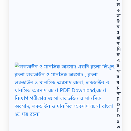
ল
ক
ডা
উ
ন
ও
মা
ন
সি
ক
অ
ব
সা
দ
র
চ
না
P
D
F
D
o
w