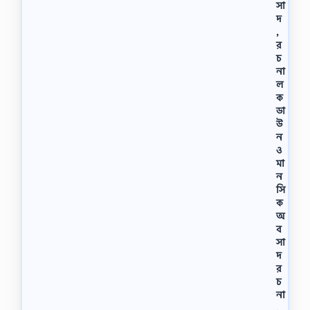
সা
দ
,
র
চ
না
ল
ক
ডা
উ
ন
ও
মা
ন
সি
ক
অ
ব
সা
দ
র
চ
না
,