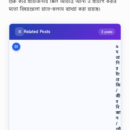
শুরু করে প্রয়োজনীয় স্কিল আয়ত্তে আনা ও প্রয়োগ করার
মতো বিষয়গুলো হাতে-কলমে ব্যাখ্যা করা হয়েছে।
Related Posts
3 posts
৯
01
ম
শ্রে
ণি
র
ইং
রে
জি
/
জী
ব
বি
জ্ঞা
ন
/
পৌ