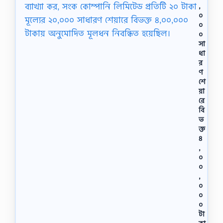
,
০
০
০
সা
ধা
র
ণ
শে
য়া
রে
বি
ভ
ক্ত
৪
,
০
০
,
০
০
০
টা