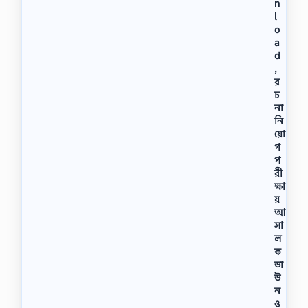
n
l
o
a
d
,
র
চ
না
নি
য়ো
গ
প
রী
ক্ষা
য়
আ
সা
ল
ক
ডা
উ
ন
ও