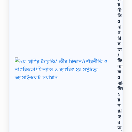
র
নী
তি
ও
না
গ
রি
ক
তা
/
ফি
ন্যা
ন্স
ও
ব্যাং
কিং
২
য়
স
প্তা
হে
র
অ্