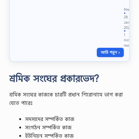
ক্ষি
বি
ণ
শিক্ষা
ষ
●
পা
28
য়ঃ
শে
Jan
হি
র
2021
সা
জ
●
1
ব
মি
min
বি
তে
read
জ্ঞা
…
আরি পড়ুন ›
ন
২
য়
প
শ্রমিক সংঘের প্রকারভেদ?
ত্র
।
শ্রমিক সংঘের কাজকে চারটি প্রধান শিরোনামে ভাগ করা
ট
যেতে পারেঃ
পি
কঃ
অ
সদস্যদের সম্পর্কিত কাজ
ব্য
ব
সংগঠন সম্পর্কিত কাজ
সা
ইউনিয়ন সম্পর্কিত কাজ
য়ী