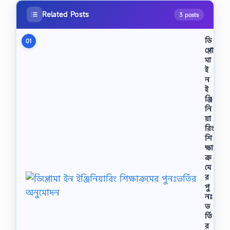
Related Posts
3 posts
ডি
01
প্লো
মা
ই
ন
ই
ঞ্জি
নি
য়া
রিং
শি
ক্ষা
ক্র
মে
র
পু
নঃ
ভ
র্তি
র