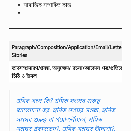
প্র
সামাজিক সম্পর্কিত কাজ
তি
ষ্ঠা
নে
র
হি
সা
ব
(
Paragraph/Composition/Application/Email/Letter/Sh
১
Stories
ম
অ
ধ্যা
ভাবসম্প্রসারণ/প্রবন্ধ, অনুচ্ছেদ/ রচনা
/
আবেদন পত্র/প্রতিবেদন/
য়
চিঠি ও ইমেল
)
F
o
r
শ্রমিক সংঘ কি? শ্রমিক সংঘের গুরুত্ব
—
আলোচনা কর, শ্রমিক সংঘের সংজ্ঞা, শ্রমিক
C
U
সংঘের গুরুত্ব বা প্রয়োজনীয়তা, শ্রমিক
n
i
সংঘের প্রকারভেদ?, শ্রমিক সংঘের উদ্দেশ্য?,
t