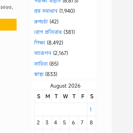
পরীক্ষা প্রস্তুতি
(6,673)
 ২০২৩,
প্রশ্ন সমাধান
(1,940)
রূপচর্চা
(42)
রোগ প্রতিরোধ
(381)
শিক্ষা
(8,492)
সাজেশন
(2,167)
সাহিত্য
(85)
স্বাস্থ্য
(833)
August 2026
S
M
T
W
T
F
S
1
2
3
4
5
6
7
8