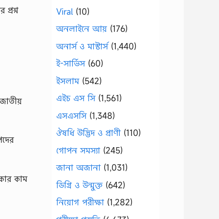
্রশ্ন
Viral
(10)
অনলাইনে আয়
(176)
অনার্স ও মাস্টার্স
(1,440)
ই-সার্ভিস
(60)
ইসলাম
(542)
এইচ এস সি
(1,561)
,জাতীয়
এসএসসি
(1,348)
ঔষধি উদ্ভিদ ও প্রাণী
(110)
পদের
গোপন সমস্যা
(245)
জানা অজানা
(1,031)
িকার কাম
ডিগ্রি ও উন্মুক্ত
(642)
নিয়োগ পরীক্ষা
(1,282)