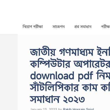
Skip
to
content
নিয়োগ পরীক্ষা
সাজেশন
প্রশ্ন সমাধান
পরীক্ষা
জাতীয় গণমাধ্যম ইনস
কম্পিউটার অপারেটর 
download pdf নিমক
সাঁটলিপিকার কাম কম
সমাধান ২০২৩
January 13, 2023
by
Rakib Hossain Sojol