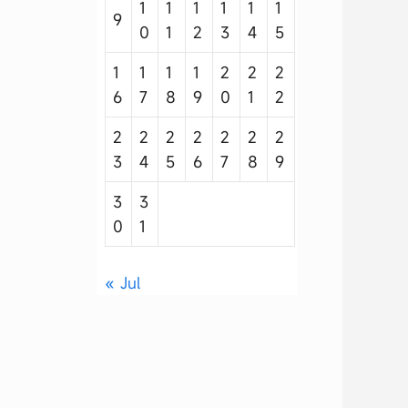
1
1
1
1
1
1
9
0
1
2
3
4
5
1
1
1
1
2
2
2
6
7
8
9
0
1
2
2
2
2
2
2
2
2
3
4
5
6
7
8
9
3
3
0
1
« Jul