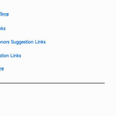
 লিংক
nks
nors Suggestion Links
tion Links
ংক