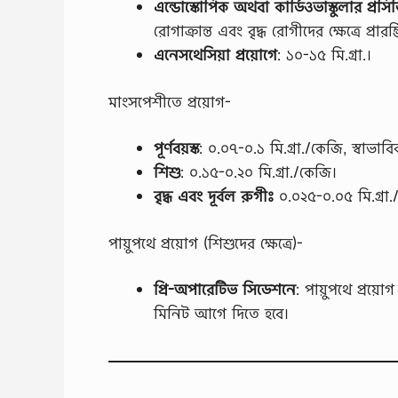
এন্ডােস্কোপিক অথবা কার্ডিওভাস্কুলার প্রস
রােগাক্রান্ত এবং বৃদ্ধ রোগীদের ক্ষেত্রে প্রার
এনেসথেসিয়া প্রয়ােগে
: ১০-১৫ মি.গ্রা.।
মাংসপেশীতে প্রয়ােগ-
পূর্ণবয়স্ক
: ০.০৭-০.১ মি.গ্রা./কেজি, স্বাভাবিক ম
শিশু
: ০.১৫-০.২০ মি.গ্রা./কেজি।
বৃদ্ধ এবং দূর্বল রুগীঃ
০.০২৫-০.০৫ মি.গ্রা.
পায়ুপথে প্রয়ােগ (শিশুদের ক্ষেত্রে)-
প্রি-অপারেটিভ সিডেশনে
: পায়ুপথে প্রয়া
মিনিট আগে দিতে হবে।