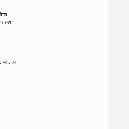
তীতে
্তন দেখা
 মাধ্যমে