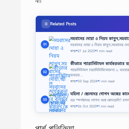
না।
Related Posts
সহবাসের দোয়া ও নিয়ম কানুন,সহবাসের
সহবাসের দোয়া ও নিয়ম কানুন,সহবাসের দোয়
01
স্বাস্থ্য
27 Jul 2023
1 min read
●
●
কীভাবে প্যারাসিটামল কার্যকরভাবে ব্
প্যারাসিটামল (অ্যাসিটামিনোফেন) ১. ব্যবহ
02
ব্যবহার…
স্বাস্থ্য
30 Sep 2024
1 min read
●
●
মহিলা / ছেলেদের গোপন অঙ্গের কালো
হের স্পর্শকাতর গোপন অঙ্গ কোনগুলি? বগল, দ
03
স্বাস্থ্য
26 Oct 2020
1 min read
●
●
পার্শ্ব প্রতিক্রিয়া