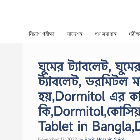
Skip
to
content
নিয়োগ পরীক্ষা
সাজেশন
প্রশ্ন সমাধান
পরীক্ষা
ঘুমের ট্যাবলেট, ঘুম
ট্যাবলেট, ডরমিটল ম
হয়,Dormitol এর 
কি,Dormitol,কোসিয়
Tablet in Bangla,
November 17, 2022
by
Rakib Hossain Sojol