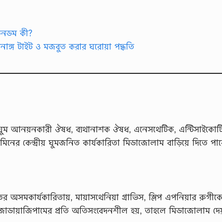
 কনডম কী?
পনাঙ্গ টাইট ও মজবুত করার ঘরোয়া পদ্ধতি
ন্ট, ঘুম আনয়নকারী ঔষধ, ব্যথানাশক ঔষধ, এনেসথেটিক, এন্টিসাইকোট
নের কেন্দ্রীয় ঘুমজনিত কার্যকারিতা মিডাজোলাম বাড়িয়ে দিতে পার
অসমকার্যকারিতায়, মায়াসথেনিয়া গ্রাভিস, স্লিপ এপনিয়ার রুগীক
োডায়াজিপামের প্রতি অতিসংবেদনশীল হয়, তাহলে মিডাজোলাম দেয়