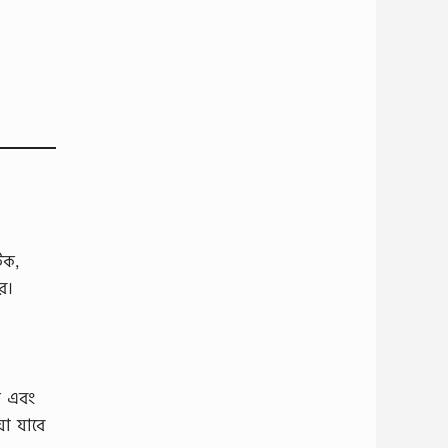
িক,
ে।
ে এবং
া যাবে