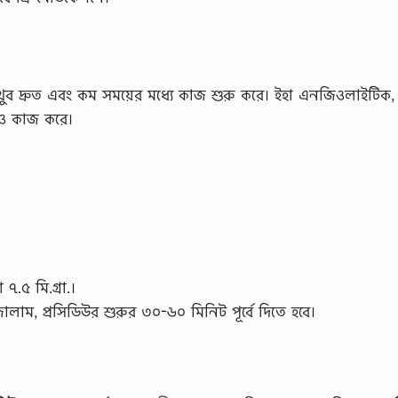
ব দ্রুত এবং কম সময়ের মধ্যে কাজ শুরু করে। ইহা এনজিওলাইটিক,
েও কাজ করে।
া ৭.৫ মি.গ্রা.।
াজোলাম, প্রসিডিউর শুরুর ৩০-৬০ মিনিট পূর্বে দিতে হবে।