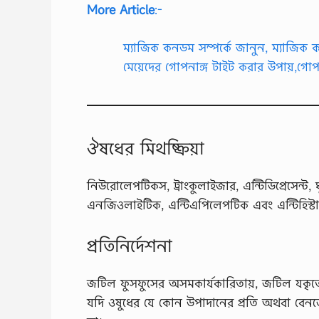
More Article
:-
ম্যাজিক কনডম সম্পর্কে জানুন, ম্যাজিক
মেয়েদের গোপনাঙ্গ টাইট করার উপায়,গো
ঔষধের মিথষ্ক্রিয়া
নিউরােলেপটিকস, ট্রাংকুলাইজার, এন্টিডিপ্রেসে
এনজিওলাইটিক, এন্টিএপিলেপটিক এবং এন্টিহিস্টামি
প্রতিনির্দেশনা
জটিল ফুসফুসের অসমকার্যকারিতায়, জটিল যকৃতের 
যদি ওষুধের যে কোন উপাদানের প্রতি অথবা বেনজ