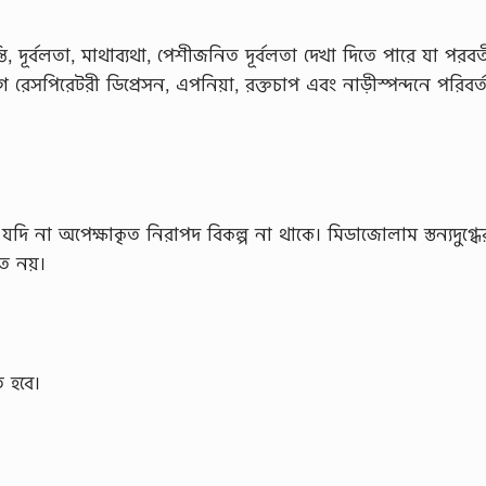
ান্তি, দূর্বলতা, মাথাব্যথা, পেশীজনিত দূর্বলতা দেখা দিতে পারে যা পরবর্
েগে রেসপিরেটরী ডিপ্রেসন, এপনিয়া, রক্তচাপ এবং নাড়ীস্পন্দনে পরিবর
 যদি না অপেক্ষাকৃত নিরাপদ বিকল্প না থাকে। মিডাজোলাম স্তন্যদুগ্ধের
ত নয়।
 হবে।