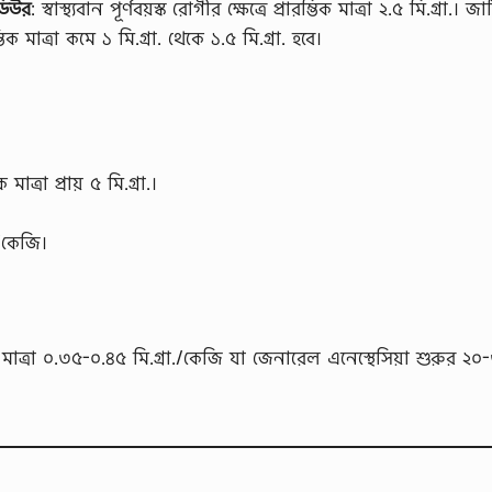
িডিউর
: স্বাস্থ্যবান পূর্ণবয়স্ক রোগীর ক্ষেত্রে প্রারম্ভিক মাত্রা ২.৫ মি.গ্রা.। জ
ম্ভিক মাত্রা কমে ১ মি.গ্রা. থেকে ১.৫ মি.গ্রা. হবে।
াত্রা প্রায় ৫ মি.গ্রা.।
/কেজি।
েগ মাত্রা ০.৩৫-০.৪৫ মি.গ্রা./কেজি যা জেনারেল এনেস্থে‌সিয়া শুরুর ২০