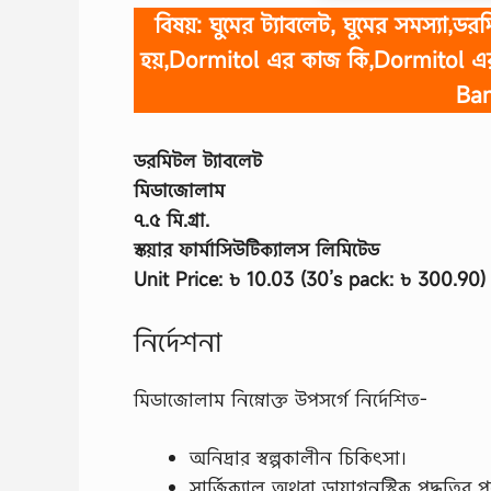
বিষয়: ঘুমের ট্যাবলেট, ঘুমের সমস্যা,ড
হয়,Dormitol এর কাজ কি,Dormitol এর
Ban
ডরমিটল ট্যাবলেট
মিডাজোলাম
৭.৫ মি.গ্রা.
স্কয়ার ফার্মাসিউটিক্যালস লিমিটেড
Unit Price: ৳ 10.03 (30’s pack: ৳ 300.90)
নির্দেশনা
মিডাজোলাম নিম্নোক্ত উপসর্গে নির্দেশিত-
অনিদ্রার স্বল্পকালীন চিকিৎসা।
সার্জিক্যাল অথবা ডায়াগন‌স্টিক পদ্ধতির পূর