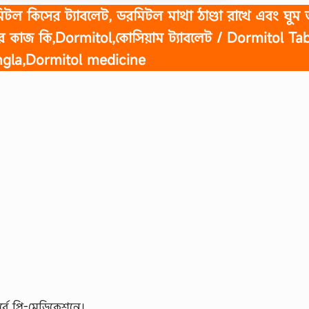
রমিটল কিসের ট্যাবলেট, ডরমিটল মাথা ঠাণ্ডা রাখে এবং ঘুম
 কাজ কি,Dormitol,কোসিয়াম ট্যাবলেট / Dormitol Tab
gla,Dormitol medicine
্বে প্রি-মেডিকেশনে।