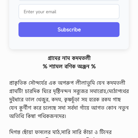
Subscribe
গ্রামের নাম কদমতলী
% শ্যামল বণিক অঞ্জন %
প্রাকৃতিক সৌন্দর্যের এক অপরুপ লীলাভুমি যেন কদমতলী
গ্রামটি! চারদিক ঘিরে দৃষ্টিনন্দন সবুজের সমারোহ,মেঠোপথের
দুইধারে তাল খেজুর, কদম, কৃষ্ণচূঁড়া সহ হরেক রকম গাছ
যেন কুর্নীশ করে চলেছে সদা সর্বদা গাঁয়ে আগত কোন নতুন
অতিথি কিম্বা পথিকজনদের।
দিগন্ত ছোঁয়া ফসলের মাঠ,সারি সারি কাঁচা ও টিনের