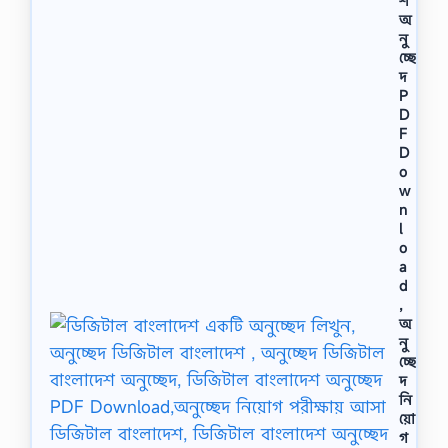
শ
অ
নু
চ্ছে
দ
P
D
F
D
o
w
n
l
o
a
d
,
অ
নু
চ্ছে
দ
নি
য়ো
গ