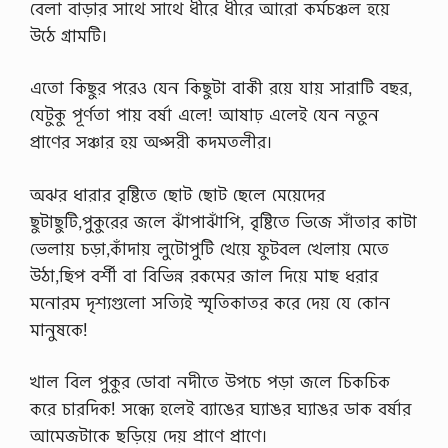
বেলা বাড়ার সাথে সাথে ধীরে ধীরে আরো কর্মচঞ্চল হয়ে
ল
j
নে
উঠে গ্রামটি।
e
অং
c
শ
t
নে
এতো কিছুর পরেও যেন কিছুটা বাকী রয়ে যায় সারাটি বছর,
S
য়া
u
যেটুকু পূর্ণতা পায় বর্ষা এলে! আষাঢ় এলেই যেন নতুন
র
g
মা
প্রাণের সঞ্চার হয় অপ্সরী কদমতলীর।
g
ধ্য
e
মে
s
ই
অঝর ধারার বৃষ্টিতে ছোট ছোট ছেলে মেয়েদের
t
শে
i
ছুটাছুটি,পুকুরের জলে ঝাঁপাঝাঁপি, বৃষ্টিতে ভিজে সাঁতার কাটা
খ
o
…
ভেলায় চড়া,কাঁদায় লুটোপুটি খেয়ে ফুটবল খেলায় মেতে
n
s
উঠা,ছিপ বর্শী বা বিভিন্ন রকমের জাল দিয়ে মাছ ধরার
বি
মনোরম দৃশ্যগুলো সত্যিই স্মৃতিকাতর করে দেয় যে কোন
এ
স
মানুষকে!
সি
…
খাল বিল পুকুর ডোবা নদীতে উপচে পড়া জলে চিকচিক
করে চারদিক! সন্ধ্যে হলেই ব্যাঙের ঘ্যাঙর ঘ্যাঙর ডাক বর্ষার
আমেজটাকে ছড়িয়ে দেয় প্রাণে প্রাণে।