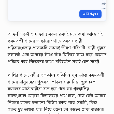
ন
min
l
বাং
read
o
লা
a
আরি পড়ুন ›
কে
d
অ
,
ন্য
M
ত
a
ম
আদর্শ একটা গ্রাম হবার সকল রসদই যেন জমা আছে এই
t
রা
কদমতলী গ্রামের ভান্ডারে।এখানে বসবাসকারী
h
ষ্ট্র
D
ভা
পরিবারগুলোর প্রত্যেকটি সদস্যই ভীষণ পরিশ্রমী, নারী পুরুষ
e
ষা
সকলেই একে অপরের কাঁধে কাঁধ মিলিয়ে কাজ করে, অক্লান্ত
p
ক
a
রা
পরিশ্রম করে নিজেদের ভাগ্য পরিবর্তনে সবাই যেন সচেষ্ট।
r
র
t
দা
m
পাখির গানে, নদীর কলতানে প্রতিদিন ঘুম ভাঙে কদমতলী
বী
e
নি
গ্রামের মানুষদের। পুরুষরা লাঙল গরু নিয়ে ছুটে চলে
n
য়ে
t
ফসলের মাঠে,নারীরা ব্যস্ত হয়ে পড়ে ঘর গৃহস্থালির
প্র
A
তি
কাজে,ছেলে মেয়েরা বিদ্যালয়ের পথে চলে, কেউ কেউ আবার
l
ষ্ঠি
l
নিজের হাতের ফলানো বিভিন্ন রকম শাক সবজী, নিজ
ত
S
আ
গরুর দুধ অথবা মাছ নিয়ে রওনা হয় কাছের গ্রাম্য বাজারে।
u
ন্দো
b