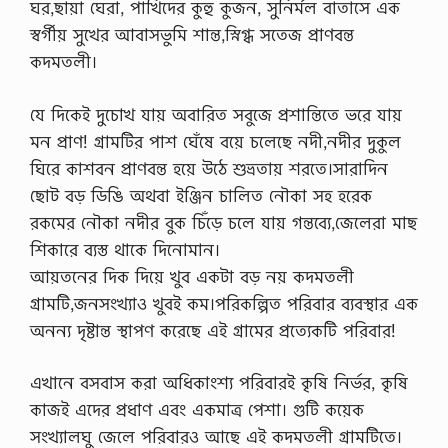
ঘর,ছায়া ঘেরা, পাখিদের কুহু কুজন, সুনির্মল বাতাসে এক
স্বর্গীয় সুখের আবাসভুমি শান্ত,স্নিগ্ধ সতেজ প্রাণবন্ত
কদমতলী।
যে দিকেই দুচোখ যায় অবারিত সবুজে প্রশান্তিতে ভরে যায়
মন প্রাণ! গ্রামটির পাশ ঘেঁষে বয়ে চলেছে নদী,নদীর দুকুল
ঘিরে কাশবন প্রাণবন্ত হয়ে উঠে শুভ্রতায় শরতে।সারাদিন
ছোট বড় ডিঙি অথবা ইঞ্জিন চালিত নৌকা সহ হরেক
রকমের নৌকা নদীর বুক চিঁড়ে চলে যায় গন্তব্যে,জেলেরা মাছ
শিকারে ব্যস্ত থাকে দিনোমান।
আয়তনের দিক দিয়ে খুব একটা বড় নয় কদমতলী
গ্রামটি,জনসংখ্যাও খুবই কম।পরিকল্পিত পরিবার ব্যবস্থার এক
অনন্য দৃষ্টান্ত স্থাপণ করেছে এই গ্রামের প্রত্যেকটি পরিবার!
এখানে বসবাস করা অধিকাংশ্য পরিবারই কৃষি নির্ভর, কৃষি
কাজই এদের প্রধাণ এবং একমাত্র পেশা। গুটি কয়েক
সংখ্যালঘু জেলে পরিবারও আছে এই কদমতলী গ্রামটিতে।