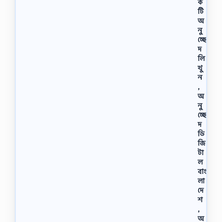
ক
টি
অ
নু
চ্ছে
দ
লি
খু
ন
,
অ
নু
চ্ছে
দ
ডি
জি
টা
ল
বাং
লা
দে
শ
,
অ