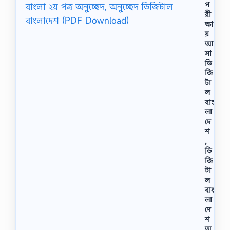
প
রী
ক্ষা
য়
আ
সা
ডি
জি
টা
ল
বাং
লা
দে
শ
,
ডি
জি
টা
ল
বাং
লা
দে
শ
অ