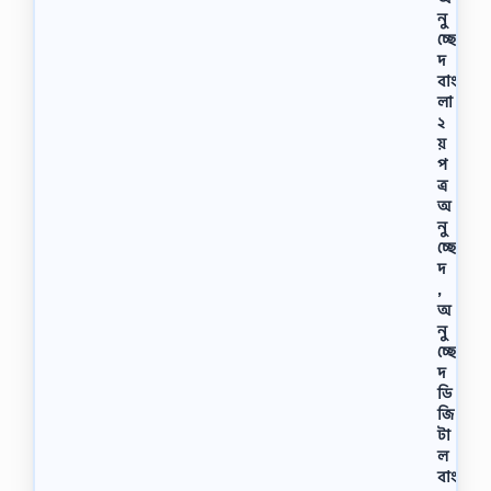
নু
চ্ছে
দ
বাং
লা
২
য়
প
ত্র
অ
নু
চ্ছে
দ
,
অ
নু
চ্ছে
দ
ডি
জি
টা
ল
বাং