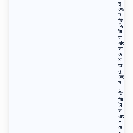
নু
চ্ছে
দ
ডি
জি
টা
ল
বাং
লা
দে
শ
অ
নু
চ্ছে
দ
,
ডি
জি
টা
ল
বাং
লা
দে