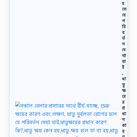
হ
লে
যে
প
রি
ব
র্ত
ন
দে
খা
যা
ই
,
ধা
তু
ক্ষ
য়ে
র
প্র
ধা
ন
কা
র
ণ