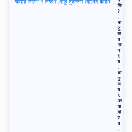
কি
?
,
ধা
তু
ক্ষ
য়
কে
ন
হ
য়
,
ধা
তু
ক্ষ
য়
হ
লে
যা
যা
হ
য়
,