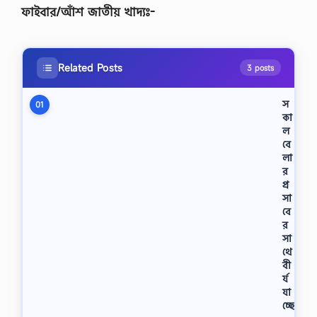
ফাইবার/আঁশ জাতীয় খাদ্যঃ-
Related Posts
3 posts
স
01
কা
ল
বে
লা
র
প্র
সা
বে
র
সা
থে
বী
র্য
যা
চ্ছে