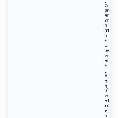
,
শু
ক্র
ক্ষ
য়ে
র
কা
র
ণ
এ
বং
ল
ক্ষ
ণ
,
ধা
তু
দু
র্ব
ল
তা
রো
গে
র