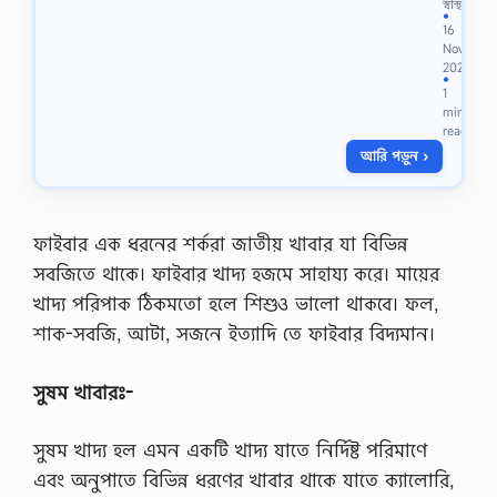
স্বাস্থ্য
i
●
16
u
Nov
m
2022
T
●
1
a
min
b
read
ডি
আরি পড়ুন ›
প্রে
শ
ন
দূ
র
ফাইবার এক ধরনের শর্করা জাতীয় খাবার যা বিভিন্ন
ক
সবজিতে থাকে। ফাইবার খাদ্য হজমে সাহায্য করে। মায়ের
রা
,
খাদ্য পরিপাক ঠিকমতো হলে শিশুও ভালো থাকবে। ফল,
বি
শাক-সবজি, আটা, সজনে ইত্যাদি তে ফাইবার বিদ্যমান।
ষ
ণ্ণ
তা
সুষম খাবারঃ-
থে
কে
মু
সুষম খাদ্য হল এমন একটি খাদ্য যাতে নির্দিষ্ট পরিমাণে
ক্তি
এবং অনুপাতে বিভিন্ন ধরণের খাবার থাকে যাতে ক্যালোরি,
জো