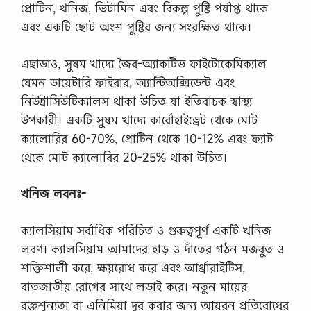
লি
প্রোটিন, খনিজ, ভিটামিন এবং বিকল্প পুষ্টি পর্যাপ্ত থাকে
য়া
এবং একটি ছোট অংশ পুষ্টির জন্য সংরক্ষিত থাকে।
ম
,
প্র
এছাড়াও, সুষম খাদ্যে জৈব-অ্যাকটিভ ফাইটোকেমিক্যাল
শা
ন্তি
যেমন ডায়েটারি ফাইবার, অ্যান্টিঅক্সিডেন্ট এবং
র
নিউট্রাসিউটিক্যালস থাকা উচিত যা ইতিবাচক স্বাস্থ্য
ঘু
মে
উপকারী। একটি সুষম খাদ্যে কার্বোহাইড্রেট থেকে মোট
র
ক্যালোরির 60-70%, প্রোটিন থেকে 10-12% এবং ফ্যাট
জ
ন্য
থেকে মোট ক্যালোরির 20-25% থাকা উচিত।
Z
o
l
খনিজ লবনঃ-
i
u
m
ক্যালসিয়াম সর্বাধিক পরিচিত ও গুরুত্বপূর্ণ একটি খনিজ
t
লবণ। ক্যালসিয়াম আমাদের হাড় ও দাঁতের গঠন মজবুত ও
a
b
শক্তিশালী করে, ক্ষয়রোধ করে এবং আর্থ্রারাইটিস,
l
বাতজাতীয় রোগের সাথে লড়াই করে। নতুন মায়ের
e
t
রক্তশূন্যতা বা এনিমিয়া দূর করার জন্য আয়রন প্রতিরোধের