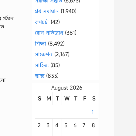
পরীক্ষা প্রস্তুতি
(6,673)
প্রশ্ন সমাধান
(1,940)
্য গঠনে
রূপচর্চা
(42)
ঠিত
রোগ প্রতিরোধ
(381)
শিক্ষা
(8,492)
সাজেশন
(2,167)
সাহিত্য
(85)
স্বাস্থ্য
(833)
োনো
August 2026
S
M
T
W
T
F
S
1
2
3
4
5
6
7
8