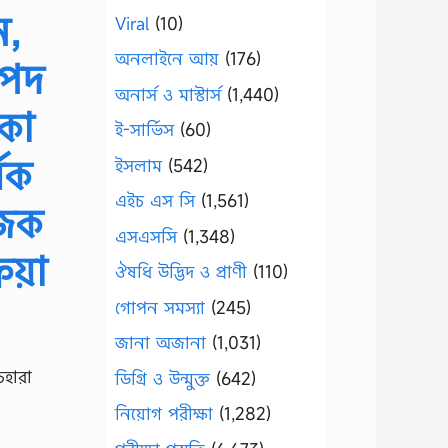
ন,
Viral
(10)
অনলাইনে আয়
(176)
াপদ
অনার্স ও মাস্টার্স
(1,440)
কা
ই-সার্ভিস
(60)
্মক
ইসলাম
(542)
এইচ এস সি
(1,561)
োজক
এসএসসি
(1,348)
িয়া
ঔষধি উদ্ভিদ ও প্রাণী
(110)
গোপন সমস্যা
(245)
জানা অজানা
(1,031)
হারা
ডিগ্রি ও উন্মুক্ত
(642)
নিয়োগ পরীক্ষা
(1,282)