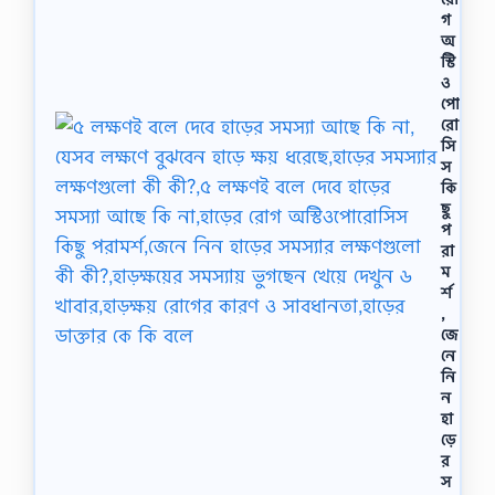
গ
অ
স্টি
ও
পো
রো
সি
স
কি
ছু
প
রা
ম
র্শ
,
জে
নে
নি
ন
হা
ড়ে
র
স