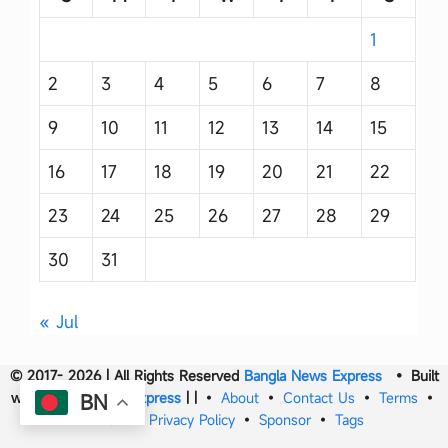
1
2
3
4
5
6
7
8
9
10
11
12
13
14
15
16
17
18
19
20
21
22
23
24
25
26
27
28
29
30
31
« Jul
© 2017- 2026 | All Rights Reserved
Bangla News Express
• Built
with
Bangla News Express
|
|
•
About
•
Contact Us
•
Terms
•
BN
DMCA
•
Privacy Policy
•
Sponsor
•
Tags