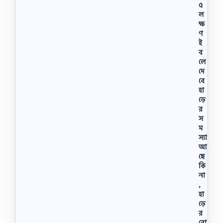
৫
ল
ক্ষ
ণ
ই
ব
লে
দে
বে
হা
ড়ে
র
স
ম
স্যা
আ
ছে
কি
না
,
হা
ড়ে
র
রো