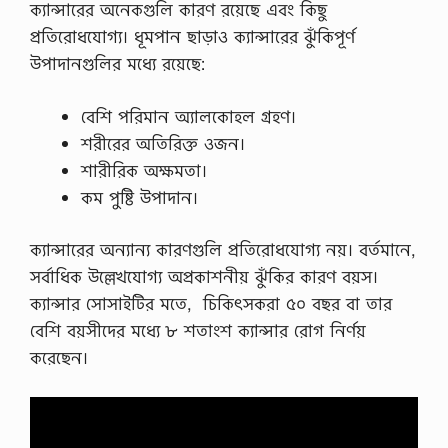
ক্যান্সারের অনেকগুলি কারণ রয়েছে এবং কিছু
স
হ
প্রতিরোধযোগ্য। ধূমপান ছাড়াও ক্যান্সারের ঝুঁকিপূর্ণ
বা
উপাদানগুলির মধ্যে রয়েছে:
সে
র
উ
বেশি পরিমান অ্যালকোহল গ্রহণ।
প
কা
শরীরের অতিরিক্ত ওজন।
রি
শারীরিক অক্ষমতা।
তা
বে
কম পুষ্টি উপাদান।
শি
র
ভা
ক্যান্সারের অন্যান্য কারণগুলি প্রতিরোধযোগ্য নয়। বর্তমানে,
গ
সর্বাধিক উল্লেখযোগ্য অপ্রকাশনীয় ঝুঁকির কারণ বয়স।
পু
রু
ক্যান্সার সোসাইটির মতে, চিকিৎসকরা ৫০ বছর বা তার
ষ
বেশি বয়সীদের মধ্যে ৮ শতাংশ ক্যান্সার রোগ নির্ণয়
ই
আ
করেছেন।
ন
ন্দ
পা
ও
য়া