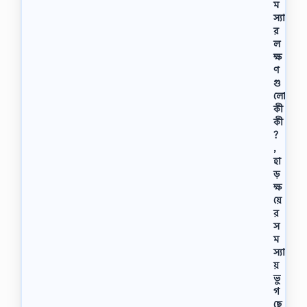
ম
স্যা
র
ল
ক্ষ
ণ
গু
লো
কী
কী
?
,
হা
ড়
ক্ষ
য়ে
র
স
ম
স্যা
য়
ভু
গ
ছে