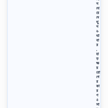
ন
খে
য়ে
দে
খু
ন
৬
খা
বা
র
,
হা
ড়
ক্ষ
য়
রো
গে
র
কা
র
ণ
ও
সা