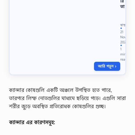
রি
হা
তা
ড়ে
…
স
হ
বা
স্বাস্থ্য
সে
●
21
র
Nov
উ
2023
প
●
1
কা
min
রি
read
তা
আরি পড়ুন ›
কি
,
স্ত্রী
স
হ
ক্যান্সার কোষগুলি একটি অঞ্চলে উপস্থিত হতে পারে,
বা
তারপরে লিম্ফ নোডগুলির মাধ্যমে ছড়িয়ে পড়ে। এগুলি সারা
সে
র
শরীর জুড়ে অবস্থিত প্রতিরোধক কোষগুলির গুচ্ছ।
উ
প
ক্যান্সার এর কারণসমূহ:
কা
রি
তা