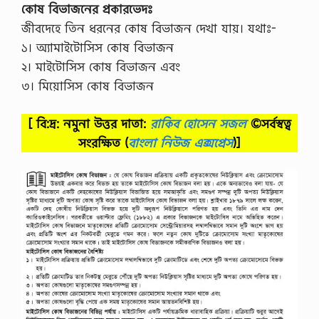
কোষ বিভাজনের প্রকারভেদঃ
জীবদেহে তিন ধরনের কোষ বিভাজন দেখা যায়। যথাঃ-
১। অ্যামাইটোসিস কোষ বিভাজন
২। মাইটোসিস কোষ বিভাজন এবং
৩। মিয়োসিস কোষ বিভাজন
[ বি:দ্র: নমুনা উত্তর দাতা:
রাকিব হোসেন সজল
©সর্বস্বত্ব
সংরক্ষিত
(
বাংলা নিউজ এক্সপ্রেস
)]