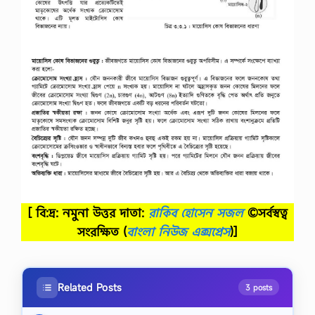
[ বি:দ্র: নমুনা উত্তর দাতা:
রাকিব হোসেন সজল
©সর্বস্বত্ব
সংরক্ষিত
(
বাংলা নিউজ এক্সপ্রেস
)]
Related Posts
3 posts