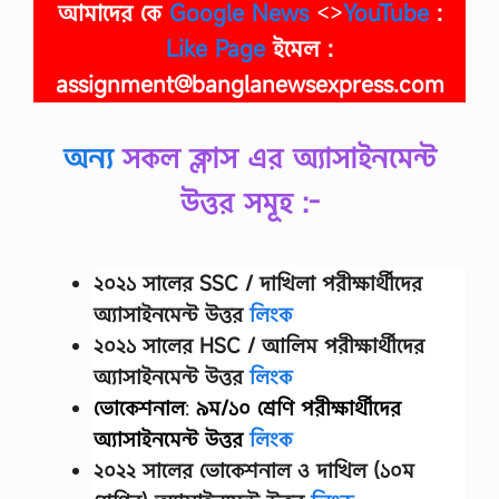
আমাদের কে
Google News
<>
YouTube
:
ক
দ
Like Page
ইমেল :
ল
গু
assignment@banglanewsexpress.com
লো
র
উ
অন্য
সকল ক্লাস এর অ্যাসাইনমেন্ট
ৎ
প
উত্তর সমূহ :-
ত্তি
বি
কা
শ
আ
২০২১ সালের SSC / দাখিলা
পরীক্ষার্থীদের
লো
অ্যাসাইনমেন্ট উত্তর
লিংক
চ
না
২০২১ সালের HSC / আলিম পরীক্ষার্থীদের
ক
অ্যাসাইনমেন্ট উত্তর
লিংক
র
ভোকেশনাল
:
৯ম/১০ শ্রেণি
পরীক্ষার্থীদের
অ্যাসাইনমেন্ট উত্তর
লিংক
২০২২ সালের ভোকেশনাল ও দাখিল (১০ম