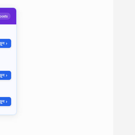
posts
ুন ›
ুন ›
ুন ›