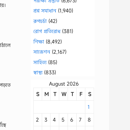
পরীক্ষা প্রস্তুতি
(6,673)
য়।
প্রশ্ন সমাধান
(1,940)
রূপচর্চা
(42)
রোগ প্রতিরোধ
(381)
শিক্ষা
(8,492)
াঠালে
সাজেশন
(2,167)
সাহিত্য
(85)
স্বাস্থ্য
(833)
August 2026
 পড়তে
S
M
T
W
T
F
S
1
2
3
4
5
6
7
8
ৌঁছে