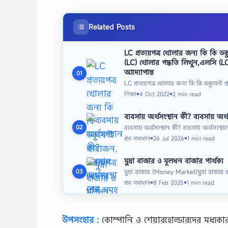
Related Posts
LC প্রত্যয়পত্র খোলার জন্য কি কি ডকুম
(LC) খোলার পদ্ধতি লিখুন,এলসি (LC
আদ্যোপান্ত
01
LC প্রত্যয়পত্র খোলার জন্য কি কি ডকুমেন্ট 
শিক্ষা
4 Oct 2022
2 min read
●
●
ব্যবসায় অর্থসংস্থান কী? ব্যবসায় 
ব্যবসায় অর্থসংস্থান কী? ব্যবসায় অর্থসং
02
প্রশ্ন সমাধান
26 Jul 2026
1 min read
●
●
মুদ্রা বাজার ও মূলধন বাজার পার্থক্য
মুদ্রা বাজার (Money Market)মুদ্রা বাজার
03
প্রশ্ন সমাধান
8 Feb 2025
1 min read
●
●
উপসংহার :
কোম্পানি ও শেয়ারহোল্ডারদের মধ্যক