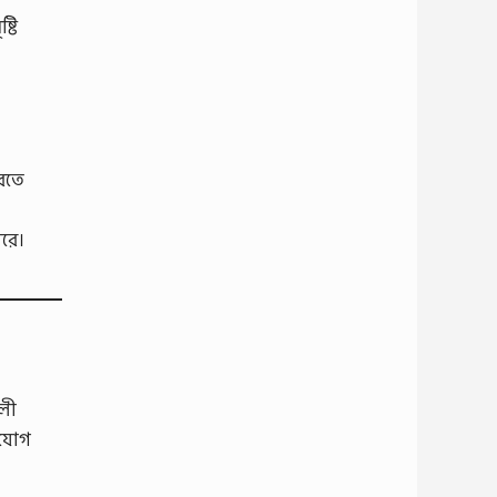
্টি
করতে
রে।
লী
াযোগ