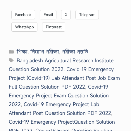
Facebook
Email
X
Telegram
WhatsApp
Pinterest
Categories
শিক্ষা
,
নিয়োগ পরীক্ষা
,
পরীক্ষা প্রস্তুতি
Tags
Bangladesh Agricultural Research Institute
Question Solution 2022
,
Covid-19 Emergency
Project (Covid-19) Lab Attendant Post Job Exam
Full Question Solution PDF 2022
,
Covid-19
Emergency Project Exam Question Solution
2022
,
Covid-19 Emergency Project Lab
Attendant Post Question Solution PDF 2022
,
Covid-19 Emergency ProjectQuestion Solution
PDF 2022
,
Covid-19 Exam Question Solution