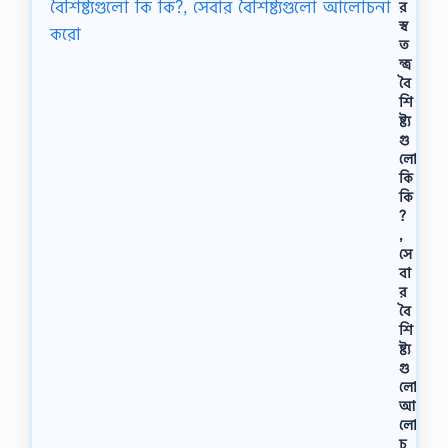
র
…
স্ব
ত
ন্ত্র
বৈ
শি
ষ্ট্য
গু
লো
কি
কি
?
,
সে
বা
র
বৈ
শি
ষ্ট্য
গু
লো
আ
লো
চ