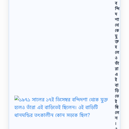
ব
ন্দি
দ
শা
থে
কে
মু
ক্ত
হ
লে
ও
তাঁ
রা
এ
ই
বা
ড়ি
তে
ই
ছি
লে
ন
।
ও