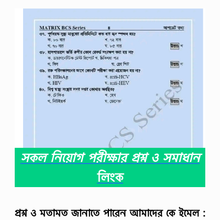
নি
শ্চি
ত
…
সকল নিয়োগ পরীক্ষার প্রশ্ন ও সমাধান
লিংক
প্রশ্ন ও মতামত জানাতে পারেন আমাদের কে ইমেল :