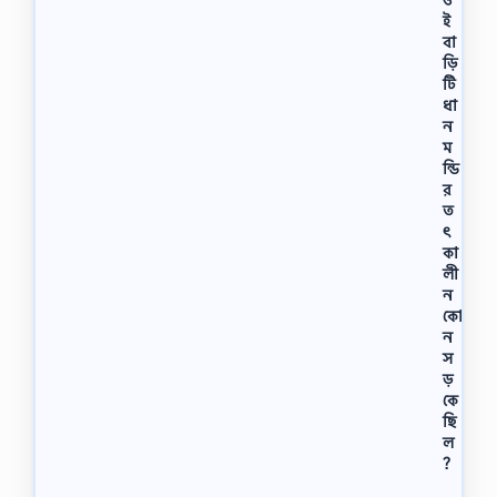
ই
বা
ড়ি
টি
ধা
ন
ম
ন্ডি
র
ত
ৎ
কা
লী
ন
কো
ন
স
ড়
কে
ছি
ল
?
১