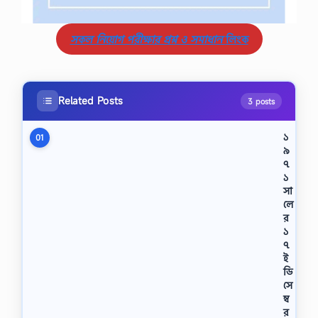
সকল নিয়োগ পরীক্ষার প্রশ্ন ও সমাধান
লিংক
Related Posts
3 posts
১
01
৯
৭
১
সা
লে
র
১
৭
ই
ডি
সে
ম্ব
র