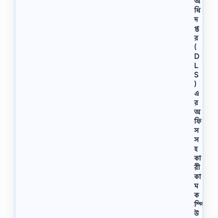
অ
ধি
দ
প্ত
র
(
D
L
S
)
এ
র
অ
ফি
স
স
হ
কা
রী
কা
ম
ক
ম্পি
উ