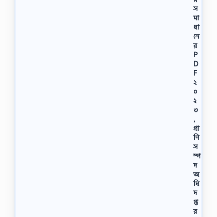
স
মা
ধা
নে
র
P
D
F
২
০
২
৩
,
প্রা
ণি
স
ম্প
দ
অ
ধি
দ
প্ত
র