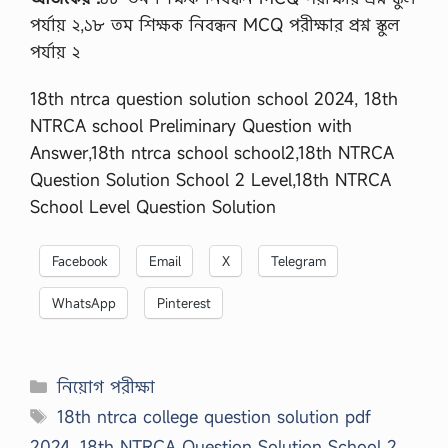
পর্যায় ২,১৮ তম শিক্ষক নিবন্ধন MCQ পরীক্ষার প্রশ্ন স্কুল
পর্যায় ২
18th ntrca question solution school 2024, 18th
NTRCA school Preliminary Question with
Answer,18th ntrca school school2,18th NTRCA
Question Solution School 2 Level,18th NTRCA
School Level Question Solution
Facebook
Email
X
Telegram
WhatsApp
Pinterest
Categories
নিয়োগ পরীক্ষা
Tags
18th ntrca college question solution pdf
2024
,
18th NTRCA Question Solution School 2