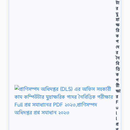
টা
র
মু
দ্রা
ক্ষ
রি
ক
প
দে
র
নৈ
বি
ত্তি
ক
প
রী
ক্ষা
র
F
u
l
l
প্র
শ্ন