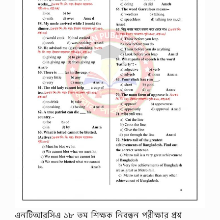
ধা
ন
২
০
২
৬
,
স
মা
ধা
ন
দে
খু
ন
চ
ট্ট
গ্রা
ম
সি
টি
ক
র্পো
রে
শ
এনটিআরসিএ ১৮ তম শিক্ষক নিবন্ধন পরীক্ষার প্রশ্ন
ন