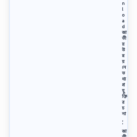
n
l
o
a
d
জা
তী
য়
উ
ন্ন
য়
নে
ত
থ্য
প্র
যু
ক্তি
র
চ
না
,
‘
জা
তী