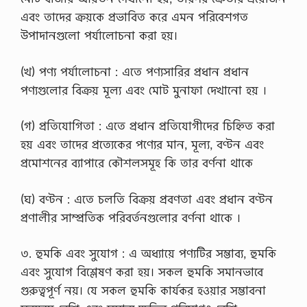
ষ
এবং তাদের ক্রয়কে প্রভাবিত করে এমন পরিবেশগত
য়
উপাদানগুলো পর্যালোচনা করা হয়।
:
আ
র
(খ) পণ্য পর্যালোচনা : এতে পণ্যসারির প্রধান প্রধান
বি
২
পণ্যগুলোর বিক্রয় মূল্য এবং মোট মুনাফা দেখানো হয় ।
য়
প
ত্র
(গ) প্রতিযোগিতা : এতে প্রধান প্রতিযোগীদের চিহ্নিত করা
এ
হয় এবং তাদের প্রত্যেকের পণ্যের মান, মূল্য, বণ্টন এবং
সা
ই
প্রমোশনের ব্যাপারে কৌশলসমূহ কি তার বর্ণনা থাকে
ন
মে
ন্টে
(ঘ) বণ্টন : এতে চলতি বিক্রয় প্রবণতা এবং প্রধান বণ্টন
রে
প্রণালীর সাম্প্রতিক পরিবর্তনগুলোর বর্ণনা থাকে ।
র
উ
ত্ত
৩. হুমকি এবং সুযোগ : এ অধ্যায়ে পণ্যটির সম্ভাব্য, হুমকি
র
2
এবং সুযোগ বিশ্লেষণ করা হয়। সকল হুমকি সমানভাবে
0
গুরুত্বপূর্ণ নয়। যে সকল হুমকি কার্যকর হওয়ার সম্ভাবনা
2
2