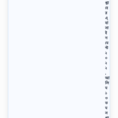
প্তা
হে
র
এ্
যা
সা
ই
ন
মে
ন্ট
২
০
২
২
,
আ
লি
ম
১
৩
ত
ম
স
প্তা