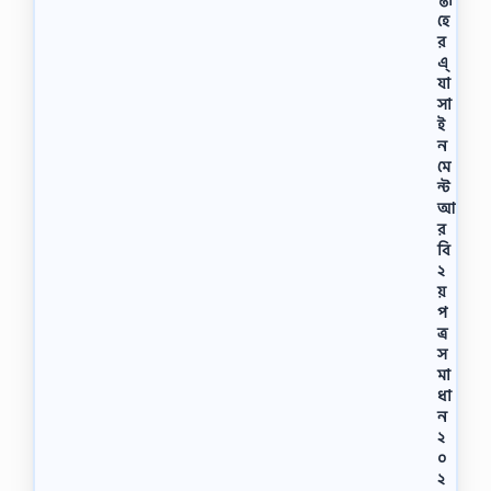
হে
র
এ্
যা
সা
ই
ন
মে
ন্ট
আ
র
বি
২
য়
প
ত্র
স
মা
ধা
ন
২
০
২