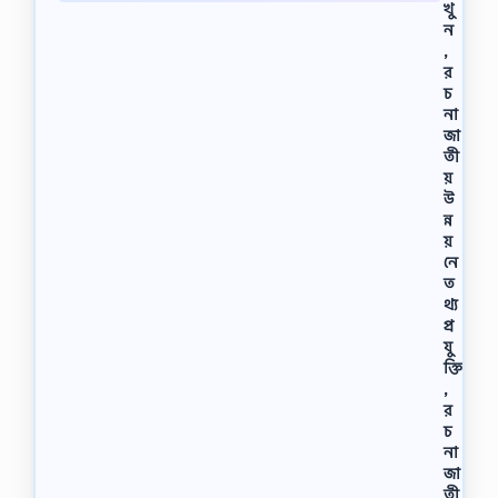
খু
ন
,
র
চ
না
জা
তী
য়
উ
ন্ন
য়
নে
ত
থ্য
প্র
যু
ক্তি
,
র
চ
না
জা
তী