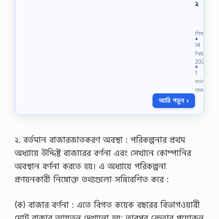
২
শ্রে
ণি
:
শিক্ষা
আ
●
14
লি
Feb
ম
2022
/
●
1
H
min
S
read
C
আরি পড়ুন ›
/
S
S
C
/
২. বর্তমান বাজারজাতকরণ অবস্থা : পরিকল্পনার প্রথম
উ
অধ্যায়ে উদ্দিষ্ট বাজারের বর্ণনা এবং সেখানে কোম্পানির
ন্মু
ক্ত
অবস্থান বর্ণনা করতে হয়। এ অধ্যায়ে পরিকল্পনা
-
প্রণয়নকারী নিম্নোক্ত তথ্যগুলো সন্নিবেশিত করে :
2
0
2
(ক) বাজার বর্ণনা : এতে বিগত কয়েক বছরের বিভাগওয়ারী
2
মোট বাজার আয়তন দেখানো হয়; তারপর ক্রেতার প্রয়োজন
বি