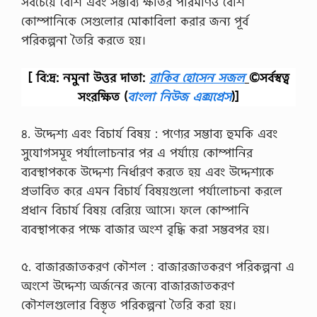
সবচেয়ে বেশি এবং সম্ভাব্য ক্ষতির পরিমাণও বেশি
এ
কোম্পানিকে সেগুলোর মোকাবিলা করার জন্য পূর্ব
সা
ই
পরিকল্পনা তৈরি করতে হয়।
ন
মে
ন্টে
[ বি:দ্র: নমুনা উত্তর দাতা:
রাকিব হোসেন সজল
©সর্বস্বত্ব
র
সংরক্ষিত
(
বাংলা নিউজ এক্সপ্রেস
)]
ক্র
মি
ক
৪. উদ্দেশ্য এবং বিচার্য বিষয় : পণ্যের সম্ভাব্য হুমকি এবং
…
সুযোগসমূহ পর্যালোচনার পর এ পর্যায়ে কোম্পানির
ব্যবস্থাপককে উদ্দেশ্য নির্ধারণ করতে হয় এবং উদ্দেশ্যকে
প্রভাবিত করে এমন বিচার্য বিষয়গুলো পর্যালোচনা করলে
প্ৰধান বিচার্য বিষয় বেরিয়ে আসে। ফলে কোম্পানি
ব্যবস্থাপকের পক্ষে বাজার অংশ বৃদ্ধি করা সম্ভবপর হয়।
৫. বাজারজাতকরণ কৌশল : বাজারজাতকরণ পরিকল্পনা এ
অংশে উদ্দেশ্য অর্জনের জন্যে বাজারজাতকরণ
কৌশলগুলোর বিস্তৃত পরিকল্পনা তৈরি করা হয়।