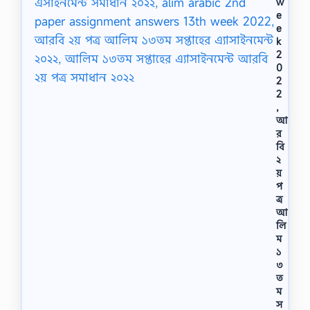
w
e
e
k
2
0
2
2
,
আ
র
বি
২
য়
প
ত্র
আ
লি
ম
১
৩
ত
ম
স