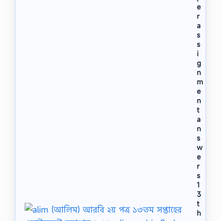
e
r
a
s
s
i
g
n
m
e
n
t
a
n
s
w
e
r
s
1
3
t
h