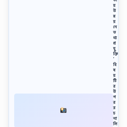
য়
উ
ন্ন
য়
নে
ত
থ্য
প্র
যু
ক্তি
’
বি
ষ
য়
টি
র
উ
প
র
র
চ
না
লি