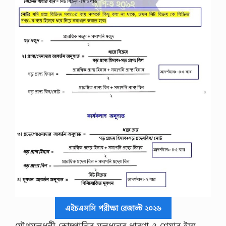
এইচএসসি পরীক্ষা রেজাল্ট ২০২৬
যৌথমূলধনী কোম্পানির মূলধনের ধারণা ও শেয়ার ইস্যু