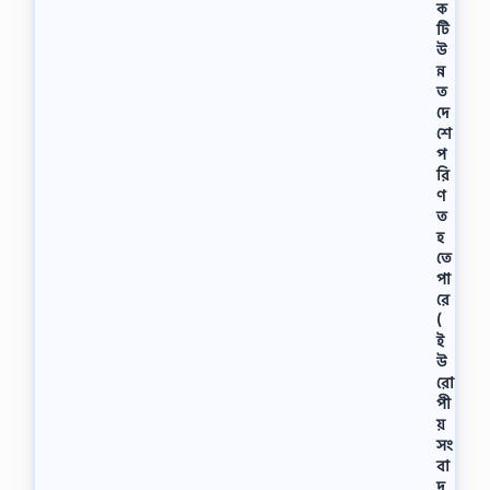
ক
টি
উ
ন্ন
ত
দে
শে
প
রি
ণ
ত
হ
তে
পা
রে
(
ই
উ
রো
পী
য়
সং
বা
দ