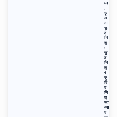
লে
,
তু
ল
না
ক্ষু
দ্র
শি
ল্প
:
ক্ষু
দ্র
শি
ল্প
ও
কু
টি
র
শি
ল্প
আ
লো
চ