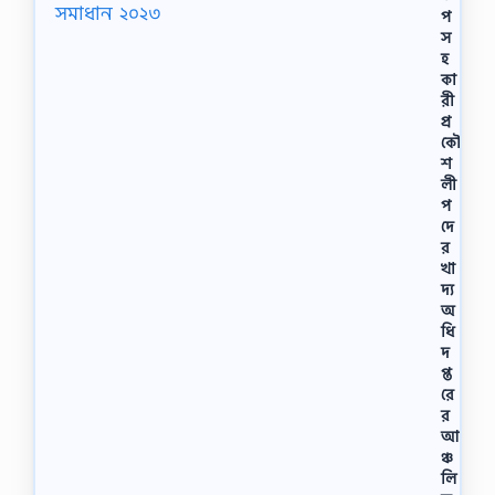
প
স
হ
কা
রী
প্র
কৌ
শ
লী
প
দে
র
খা
দ্য
অ
ধি
দ
প্ত
রে
র
আ
ঞ্চ
লি