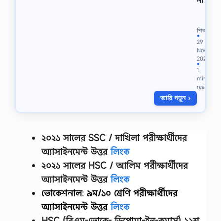
না
ক্ষু
দ্র
শি
শিক্ষা
ল্প
●
29
ও
Nov
কু
2022
টি
●
1
র
min
শি
read
ল্প
আরি পড়ুন ›
পা
র্থ
ক্য
,
ক্ষু
২০২১ সালের SSC / দাখিলা
পরীক্ষার্থীদের
দ্র
অ্যাসাইনমেন্ট উত্তর
লিংক
শি
ল্প
২০২১ সালের HSC / আলিম পরীক্ষার্থীদের
v
অ্যাসাইনমেন্ট উত্তর
লিংক
s
কু
ভোকেশনাল
:
৯ম/১০ শ্রেণি
পরীক্ষার্থীদের
টি
অ্যাসাইনমেন্ট উত্তর
লিংক
র
শি
HSC (বিএম-ভোকে- ডিপ্লোমা-ইন-কমার্স) ১১শ