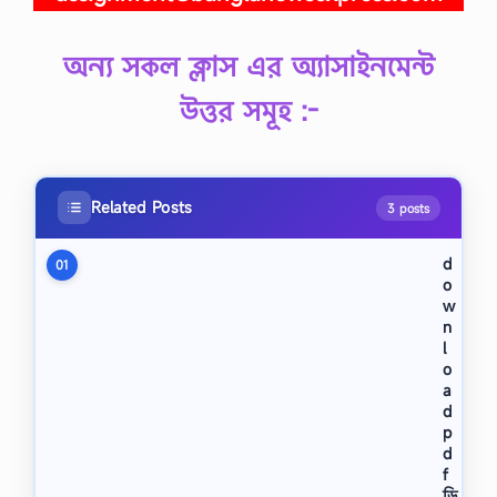
অন্য সকল ক্লাস এর অ্যাসাইনমেন্ট
উত্তর সমূহ :-
Related Posts
3 posts
d
01
o
w
n
l
o
a
d
p
d
f
ডি