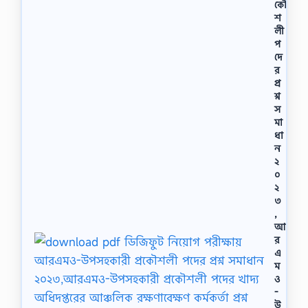
কৌ
শ
লী
প
দে
র
প্র
শ্ন
স
মা
ধা
ন
২
০
২
৩
,
আ
র
এ
ম
ও
-
উ