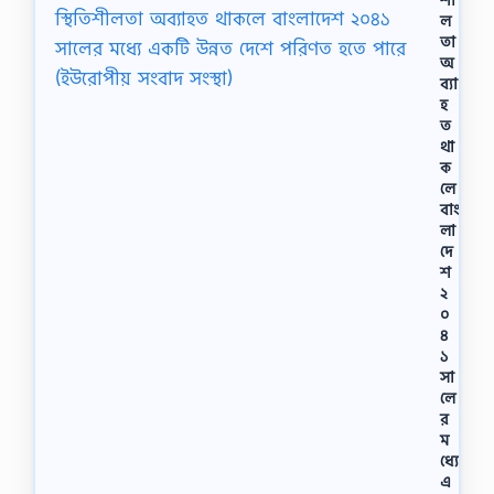
ল
তা
অ
ব্যা
হ
ত
থা
ক
লে
বাং
লা
দে
শ
২
০
৪
১
সা
লে
র
ম
ধ্যে
এ