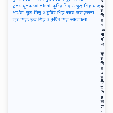
ও
ক্ষু
দ্র
শি
ল্প
ম
ধ্যে
পা
র্থ
ক্য
,
ক্ষু
দ্র
শি
ল্প
ও
কু
টি
র
শি
ল্প
কা
কে
ব