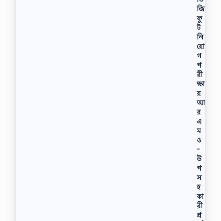
জি
ফু
ট
নি
য়ো
গ
প
রী
ক্ষা
য়
আ
র
এ
ম
ও
-
উ
প
স
হ
কা
রী
প্র