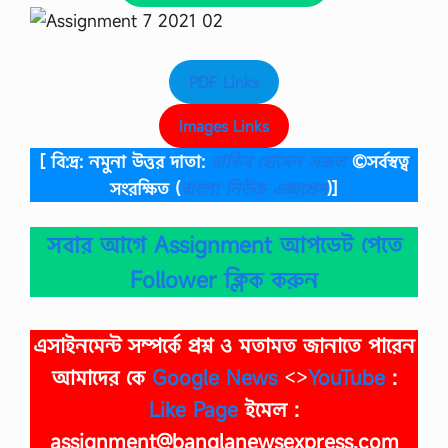
PDF Links
Images Links
[ বি:দ্র: নমুনা উত্তর দাতা:
রাকিব হোসেন সজল
©সর্বস্বত্ব
সংরক্ষিত
(
বাংলা নিউজ এক্সপ্রেস
)]
সবার আগে Assignment আপডেট পেতে
Follower ক্লিক করুন
এসাইনমেন্ট সম্পর্কে প্রশ্ন ও মতামত জানাতে পারেন
আমাদের কে
Google News
<>
YouTube
:
Like Page
ইমেল :
assignment@banglanewsexpress.com