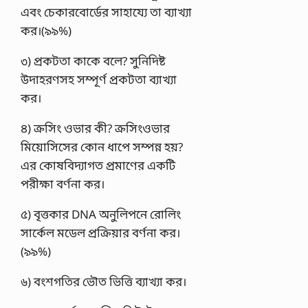
এবং চেকারবাের্ডের সাহায্যে তা ব্যাখ্যা
কর।(৯৯%)
৩) প্রকটতা কাকে বলে? সুনিদিষ্ট
উদাহরণসহ সম্পূর্ণ প্রকটতা ব্যাখ্যা
কর।
৪) ক্রসিং ওভার কী? ক্রসিংওভার
মিয়ােসিসের কোন ধাপে সম্পন্ন হয়?
এর কোষবিদ্যাগত প্রমাণের একটি
পরীক্ষা বর্ণনা কর।
৫) বৃত্তকার DNA অনুলিপনে রােলিং
সার্কেল মডেল প্রক্রিয়ার বর্ণনা কর।
(৯৯%)
৬) বংশগতির ভৌত ভিত্তি ব্যাখ্যা কর।