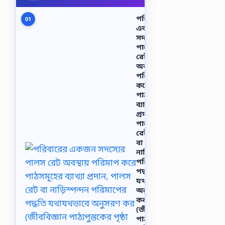
পরিবারের
01
একজন
সদস্যের
পালস
রেট
অবস্থায়
পরিমাপ
করে
পাঠসমূহের
ব্যাখ্যা
প্রদান,
পালস
রেট
বা
নাড়িস্পন্দন
পরিমাপের
পদ্ধতি
যথাযথভাবে
অনুসরণ
কর
(জীববিজ্ঞান
পাঠ্যপুস্তকের