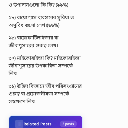
ও উপাদানগুলাে কি কি? (৯৯%)
২৮) বায়ােগ্যাস ব্যবহারের সুবিধা ও
অসুবিধাগুলাে লেখ।(৯৯%)
২৯) বায়ােফার্টিলাইজার বা
জীবাণুসারের গুরুত্ব লেখ।
৩০) মাইকোরাইজা কি? মাইকোরাইজা
জীবাণুসারের উপকারিতা সম্পর্কে
লিখ।
৩১) উদ্ভিদ বিজ্ঞানে জীব পরিসংখ্যানের
গুরুত্ব বা প্রয়ােজনীয়তা সম্পর্কে
সংক্ষেপে লিখ।
Related Posts
3 posts