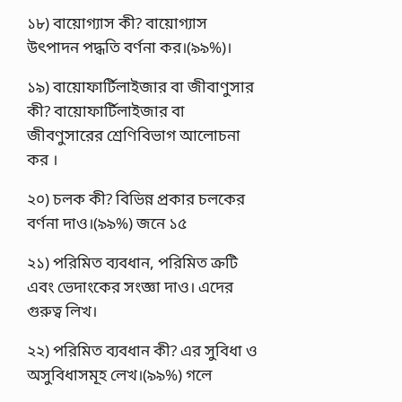
১৮) বায়ােগ্যাস কী? বায়ােগ্যাস
উৎপাদন পদ্ধতি বর্ণনা কর।(৯৯%)।
১৯) বায়ােফার্টিলাইজার বা জীবাণুসার
কী? বায়ােফার্টিলাইজার বা
জীবণুসারের শ্রেণিবিভাগ আলােচনা
কর ।
২০) চলক কী? বিভিন্ন প্রকার চলকের
বর্ণনা দাও।(৯৯%) জনে ১৫
২১) পরিমিত ব্যবধান, পরিমিত ক্রটি
এবং ভেদাংকের সংজ্ঞা দাও। এদের
গুরুত্ব লিখ।
২২) পরিমিত ব্যবধান কী? এর সুবিধা ও
অসুবিধাসমূহ লেখ।(৯৯%) গলে