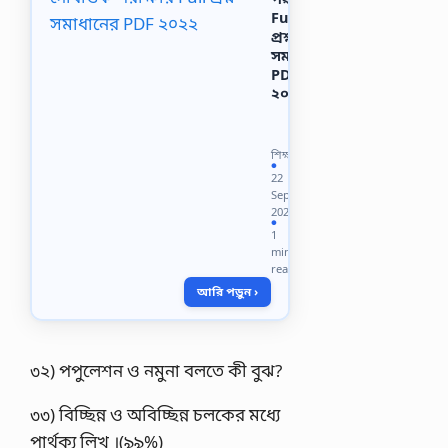
Full
প্রশ্ন
সমাধানের
PDF
২০২২
বাংলাদেশ
সরকারি
কর্ম
শিক্ষা
কমিশন
●
22
এর
Sep
প্রশ্ন
2022
সমাধান
●
1
PDF
min
২০২২,BPSC
read
এর
আরি পড়ুন ›
সহকারী
প্রোগ্রামার
পদের
প্রশ্ন…
৩২) পপুলেশন ও নমুনা বলতে কী বুঝ?
৩৩) বিচ্ছিন্ন ও অবিচ্ছিন্ন চলকের মধ্যে
পার্থক্য লিখ ।(৯৯%)