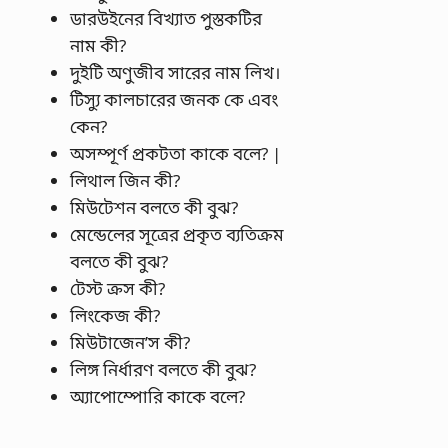
ডারউইনের বিখ্যাত পুস্তকটির
নাম কী?
দুইটি অণুজীব সারের নাম লিখ।
টিস্যু কালচারের জনক কে এবং
কেন?
অসম্পূর্ণ প্রকটতা কাকে বলে? |
লিথাল জিন কী?
মিউটেশন বলতে কী বুঝ?
মেন্ডেলের সূত্রের প্রকৃত ব্যতিক্রম
বলতে কী বুঝ?
টেস্ট ক্রস কী?
লিংকেজ কী?
মিউটাজেন’স কী?
লিঙ্গ নির্ধারণ বলতে কী বুঝ?
অ্যাপোম্পোরি কাকে বলে?