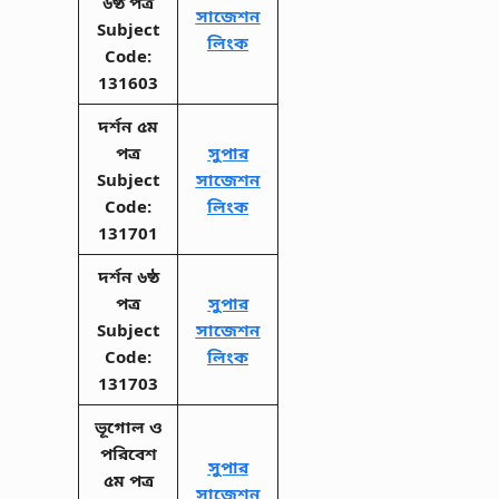
৬ষ্ঠ পত্র
সাজেশন
Subject
লিংক
Code:
131603
দর্শন ৫ম
পত্র
সুপার
Subject
সাজেশন
Code:
লিংক
131701
দর্শন ৬ষ্ঠ
পত্র
সুপার
Subject
সাজেশন
Code:
লিংক
131703
ভূগোল ও
পরিবেশ
সুপার
৫ম পত্র
সাজেশন