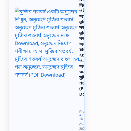
নিয়োগ
পরীক্ষায়
আসা
মুজিব
শতবর্ষ,
মুজিব
শতবর্ষ
অনুচ্ছেদ
বাংলা
২য়
পত্র
অনুচ্ছেদ,
অনুচ্ছেদ
মুজিব
শতবর্ষ
(PDF
Download)
মুজিব
বর্ষ
সম্পর্কে
শিক্ষা
একটি
●
18
অনুচ্ছেদ
Aug
লিখুন
2022