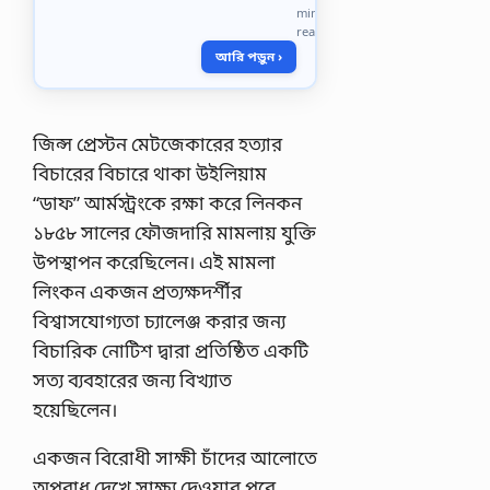
এসাইনমেন্টেরের
min
উত্তর
read
2022এসাইনমেন্টের
আরি পড়ুন ›
ক্রমিক
নংঃ
02
বিষয়…
জিন্স প্রেস্টন মেটজেকারের হত্যার
বিচারের বিচারে থাকা উইলিয়াম
“ডাফ” আর্মস্ট্রংকে রক্ষা করে লিনকন
১৮৫৮ সালের ফৌজদারি মামলায় যুক্তি
উপস্থাপন করেছিলেন। এই মামলা
লিংকন একজন প্রত্যক্ষদর্শীর
বিশ্বাসযোগ্যতা চ্যালেঞ্জ করার জন্য
বিচারিক নোটিশ দ্বারা প্রতিষ্ঠিত একটি
সত্য ব্যবহারের জন্য বিখ্যাত
হয়েছিলেন।
একজন বিরোধী সাক্ষী চাঁদের আলোতে
অপরাধ দেখে সাক্ষ্য দেওয়ার পরে,