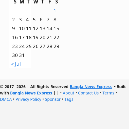
S
M
T
W
T
F
S
1
2
3
4
5
6
7
8
9
10
11
12
13
14
15
16
17
18
19
20
21
22
23
24
25
26
27
28
29
30
31
« Jul
© 2017- 2026 | All Rights Reserved
Bangla News Express
• Built
with
Bangla News Express
|
|
•
About
•
Contact Us
•
Terms
•
DMCA
•
Privacy Policy
•
Sponsor
•
Tags