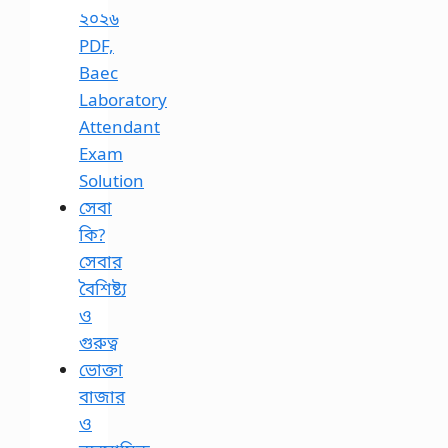
২০২৬
PDF,
Baec
Laboratory
Attendant
Exam
Solution
সেবা
কি?
সেবার
বৈশিষ্ট্য
ও
গুরুত্ব
ভোক্তা
বাজার
ও