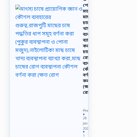
পোনা
মজুদ),নাইলোটিকা
মাছ
চাষে
খাদ্য
ব্যবস্থাপনা
ব্যাখ্যা
করা,মাছ
চাষের
রোগ
ব্যবস্থাপনা
কৌশল
বর্ণনা
করা
(ক্ষত
রোগ
শ্রেণি:
HSC/2022
বিষয়:
শিক্ষা
কৃষি
●
28
শিক্ষা
Jan
২য়
2022
পত্র
●
1