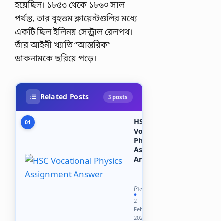
হয়েছিল। ১৮৫৩ থেকে ১৮৬০ সাল
পর্যন্ত, তার বৃহত্তম ক্লায়েন্টগুলির মধ্যে
একটি ছিল ইলিনয় সেন্ট্রাল রেলপথ।
তাঁর আইনী খ্যাতি “আন্তরিক”
ডাকনামকে ছরিয়ে পড়ে।
Related Posts
3 posts
HSC
01
Vocational
Physics
Assignment
Answer
এইচএসসি
ভোকেশনাল
পদার্থ
শিক্ষা
বিজ্ঞান
●
2
অ্যাসাইনমেন্ট
Feb
উত্তর
2021