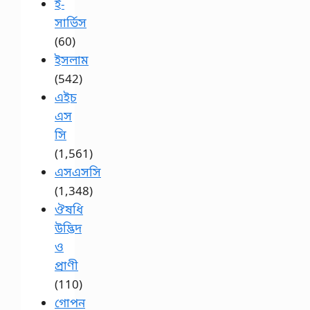
ই-
সার্ভিস
(60)
ইসলাম
(542)
এইচ
এস
সি
(1,561)
এসএসসি
(1,348)
ঔষধি
উদ্ভিদ
ও
প্রাণী
(110)
গোপন