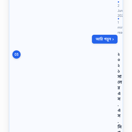
শে
●
2
খা
Jun
দ্য
2023
প্র
●
1
ক্রি
min
য়া
read
ক
আরি পড়ুন ›
র
নে
অ
২
03
গ্র
০
গ
২
তি
১
র
সা
আ
লে
রো
র
এ
এ
ক
ধা
স
প
.
টি
এ
ন
স
জা
.
ত
সি
ই