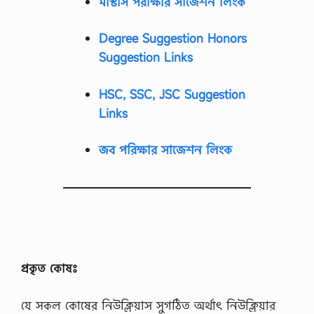
মাস্টার্স পরীক্ষার সাজেশন লিংক
ক্লি
ক
ক
Degree Suggestion Honors
রু
ন
Suggestion Links
P
D
F
HSC, SSC, JSC Suggestion
L
Links
i
n
k
জব পরিক্ষার সাজেশন লিংক
s
I
m
a
g
e
s
L
i
n
প্রকৃত কোষঃ
k
s
যে সকল কোষের নিউক্লিয়াস সুগঠিত অর্থাৎ নিউক্লিয়ার
…