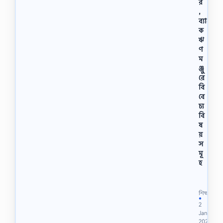
র
,
ব্যাং
ক
ঋ
ণ
ম
ঞ্জু
রে
বি
বে
চ্য
বি
ষ
য়
স
মূ
হ
ব্যাং
ক
ঋ
শিক্ষা
ণ
●
2
গ্র
Jan
হ
2023