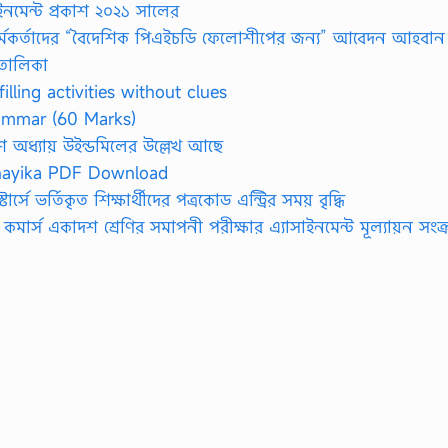
াইনমেন্ট প্রকাশ ২০২১ সালের
কর্মকর্তাদের “বৈদেশিক পিএইচডি ফেলোশীপের জন্য” আবেদন আহবান
 তালিকা
p filling activities without clues
 Grammar (60 Marks)
দশ অধ্যায় উইন্ডমিলের উল্লেখ আছে
hayika PDF Download
র্সে ভর্তিকৃত শিক্ষার্থীদের পত্রকোড এন্ট্রির সময় বৃদ্ধি
র্স একাদশ শ্রেণির সমাপনী পরীক্ষার এ্যাসাইনমেন্ট মূল্যায়ন সংক্রা