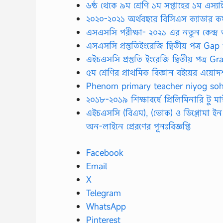
৬ষ্ঠ থেকে ৯ম শ্রেণি ১ম সপ্তাহের ১ম এস্য
২০২০-২০২১ অর্থবছরে বিসিএস ক্যাডার 
এসএসসি পরীক্ষা- ২০২১ এর নতুন কেন্দ্র
এসএসসি প্রস্তুতিইংরেজি দ্বিতীয় পত্র Ga
এইচএসসি প্রস্তুতি ইংরেজি দ্বিতীয় পত্র
৫ম শ্রেণির প্রাথমিক বিজ্ঞান বইয়ের এয়ো
Phenom primary teacher niyog so
২০১৮-২০১৯ শিক্ষাবর্ষে প্রিলিমিনারি টু মাস্টা
এইচএসসি (বিএম), (ভোক) ও ডিপ্লোমা ইন কমা
অন-লাইনে প্রেরণের পূনঃবিজ্ঞপ্তি
Facebook
Email
X
Telegram
WhatsApp
Pinterest