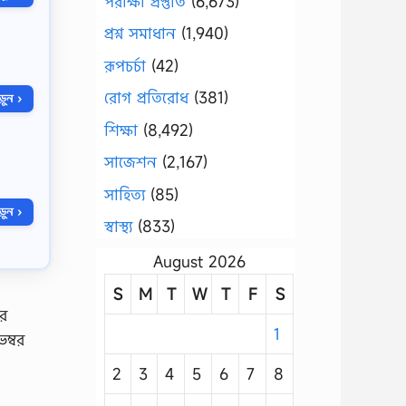
পরীক্ষা প্রস্তুতি
(6,673)
প্রশ্ন সমাধান
(1,940)
রূপচর্চা
(42)
রোগ প্রতিরোধ
(381)
ুন ›
শিক্ষা
(8,492)
সাজেশন
(2,167)
সাহিত্য
(85)
ুন ›
স্বাস্থ্য
(833)
August 2026
S
M
T
W
T
F
S
ের
1
ম্বর
2
3
4
5
6
7
8