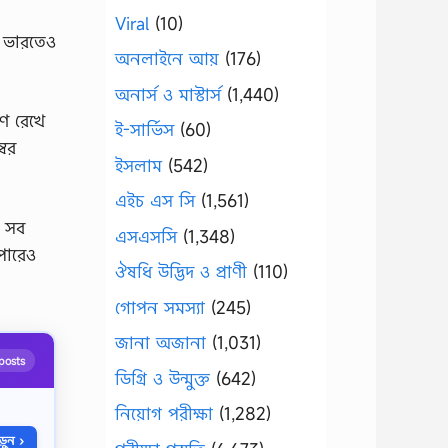
Viral
(10)
ী ভারতেও
অনলাইনে আয়
(176)
অনার্স ও মাস্টার্স
(1,440)
ণে রেখে
ই-সার্ভিস
(60)
্বর
ইসলাম
(542)
এইচ এস সি
(1,561)
ে সব
এসএসসি
(1,348)
াপারেও
ঔষধি উদ্ভিদ ও প্রাণী
(110)
গোপন সমস্যা
(245)
জানা অজানা
(1,031)
posts
ডিগ্রি ও উন্মুক্ত
(642)
নিয়োগ পরীক্ষা
(1,282)
ুন ›