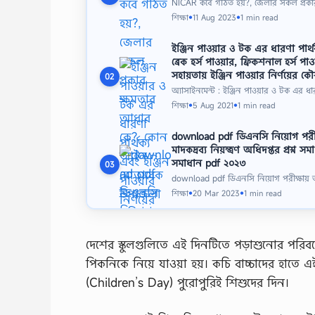
NICAR কবে গঠিত হয়?, জেলার সকল প্র
শিক্ষা
11 Aug 2023
1 min read
●
●
ইঞ্জিন পাওয়ার ও টক এর ধারণা পার্থক্
ব্রেক হর্স পাওয়ার, ফ্রিকশনাল হর্স পাওয
সহায়তায় ইঞ্জিন পাওয়ার নির্ণয়ের ক
02
অ্যাসাইনমেন্ট : ইঞ্জিন পাওয়ার ও টক এর ধা
শিক্ষা
5 Aug 2021
1 min read
●
●
download pdf ডিএনসি নিয়োগ পরীক
মাদকদ্রব্য নিয়ন্ত্রণ অধিদপ্তর প্রশ্ন
সমাধান pdf ২০২৩
03
download pdf ডিএনসি নিয়োগ পরীক্ষায় 
শিক্ষা
20 Mar 2023
1 min read
●
●
দেশের স্কুলগুলিতে এই দিনটিতে পড়াশুনোর পরি
পিকনিকে নিয়ে যাওয়া হয়। কচি বাচ্চাদের হাতে 
(Children’s Day) পুরোপুরিই শিশুদের দিন।