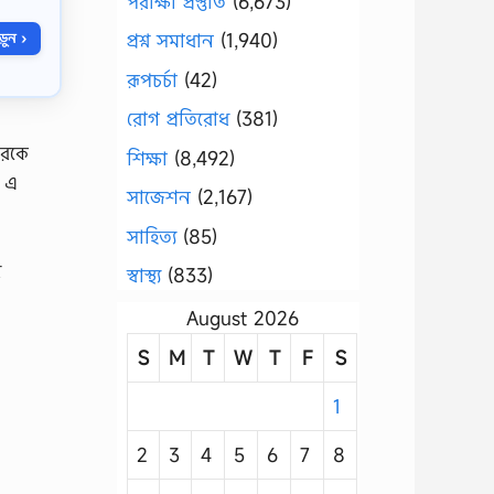
পরীক্ষা প্রস্তুতি
(6,673)
প্রশ্ন সমাধান
(1,940)
ুন ›
রূপচর্চা
(42)
রোগ প্রতিরোধ
(381)
ারকে
শিক্ষা
(8,492)
ল এ
সাজেশন
(2,167)
সাহিত্য
(85)
ে
স্বাস্থ্য
(833)
August 2026
S
M
T
W
T
F
S
1
2
3
4
5
6
7
8