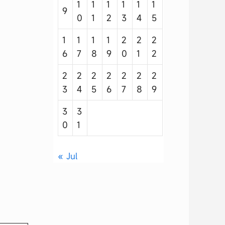
1
1
1
1
1
1
9
0
1
2
3
4
5
1
1
1
1
2
2
2
6
7
8
9
0
1
2
2
2
2
2
2
2
2
3
4
5
6
7
8
9
3
3
0
1
« Jul