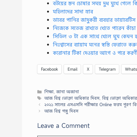
বউয়ের স্তন চোষার সময় দুধ মুখে গেলে ক
মহিলাদের সাদা স্রাব
ডাবের পানির জাদুকরী ব্যবহার ডায়াবেটিস নি
নিজেকে সতেজ রাখতে খেতে পারেন কাঁচা
সিডিল ৩ টা এক সাথে খেলে ঘুম কেমন হ
নিঃশ্বাসের ব্যায়াম মনের স্বস্তি ফেরাতে কর
করোনার টিকা দেওয়ার আগে ও পরে করণী
Facebook
Email
X
Telegram
What
Categories
শিক্ষা
,
জানা অজানা
Tags
আজ বিশ্ব ভোক্তা অধিকার দিবস
,
বিশ্ব ভোক্তা অধিক
২০২১ সালের এসএসসি পরীক্ষার Online ফরম পূরণ বিজ্ঞ
আজ বিশ্ব পঙ্গু দিবস
Leave a Comment