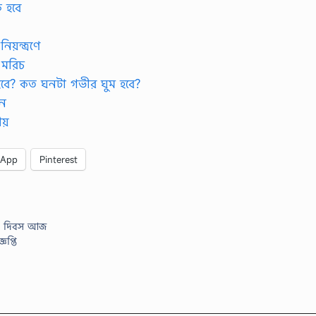
ি হবে
য়ন্ত্রণে
 মরিচ
বে? কত ঘনটা গভীর ঘুম হবে?
ুন
য়
sApp
Pinterest
ার দিবস আজ
প্তি