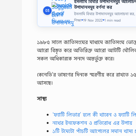
ইসলামি বিমার উপাদানসমুহ আলোচনা
উপাদানসমূহ বর্ণনা কর
03
ইসলামি বিমার উপাদানসমুহ আলোচনা কর, ই
শিক্ষা
19 Nov 2022
1 min read
●
●
১৯৮৫ সালে জাতিসংঘের মাধ্যমে জাতিসংঘ ভোক্ত
আরো বিস্তৃত করে অতিরিক্ত আরো আটটি মৌলিক অ
সকল অধিকারকে সনদে অন্তর্ভুক্ত করে।
কেনেডি’র ভাষণের দিনকে স্মরণীয় করে রাখতে ১৫ 
আসছে।
সাস্থ্য
‘ফ্যাটি লিভার’ হলে কী খাবেন ও ফ্যাটি ল
নখের ইনফেকশন ও প্রতিরোধ এর উপায়
১টি টমেটো পাঁচটি আপেলের সমান খাদ্য 