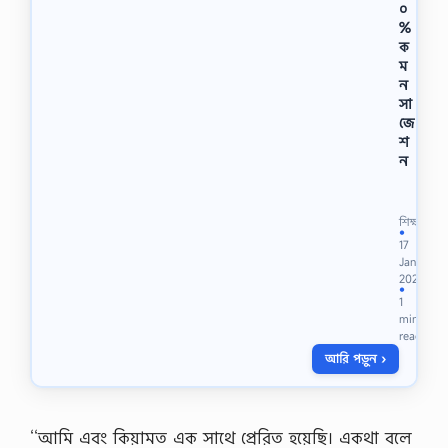
০
%
ক
ম
ন
সা
জে
শ
ন
অ
না
র্স
শিক্ষা
২
●
17
য়
Jan
ব
2022
র্ষে
●
1
র
min
গ
read
বে
আরি পড়ুন ›
ষ
ণা
প
দ্ধ
তি
‘‘আমি এবং কিয়ামত এক সাথে প্রেরিত হয়েছি। একথা বলে