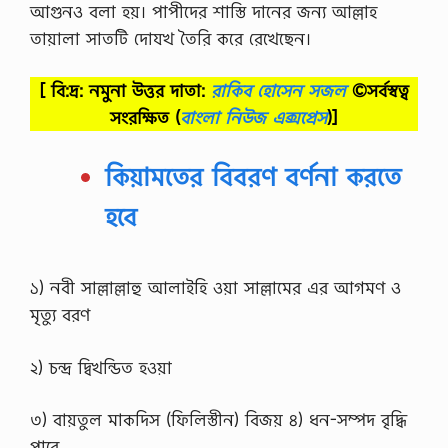
আগুনও বলা হয়। পাপীদের শাস্তি দানের জন্য আল্লাহ
তায়ালা সাতটি দোযখ তৈরি করে রেখেছেন।
[ বি:দ্র: নমুনা উত্তর দাতা:
রাকিব হোসেন সজল
©সর্বস্বত্ব
সংরক্ষিত
(
বাংলা নিউজ এক্সপ্রেস
)]
কিয়ামতের বিবরণ বর্ণনা করতে
হবে
১) নবী সাল্লাল্লাহু আলাইহি ওয়া সাল্লামের এর আগমণ ও
মৃত্যু বরণ
২) চন্দ্র দ্বিখন্ডিত হওয়া
৩) বায়তুল মাকদিস (ফিলিস্তীন) বিজয় ৪) ধন-সম্পদ বৃদ্ধি
পাবে