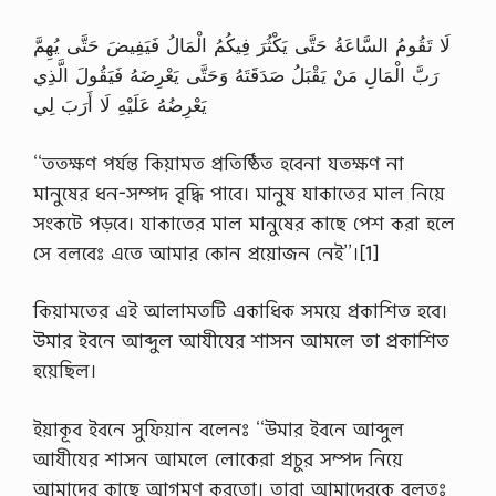
لَا تَقُومُ السَّاعَةُ حَتَّى يَكْثُرَ فِيكُمُ الْمَالُ فَيَفِيضَ حَتَّى يُهِمَّ
رَبَّ الْمَالِ مَنْ يَقْبَلُ صَدَقَتَهُ وَحَتَّى يَعْرِضَهُ فَيَقُولَ الَّذِي
يَعْرِضُهُ عَلَيْهِ لَا أَرَبَ لِي
‘‘ততক্ষণ পর্যন্ত কিয়ামত প্রতিষ্ঠিত হবেনা যতক্ষণ না
মানুষের ধন-সম্পদ বৃদ্ধি পাবে। মানুষ যাকাতের মাল নিয়ে
সংকটে পড়বে। যাকাতের মাল মানুষের কাছে পেশ করা হলে
সে বলবেঃ এতে আমার কোন প্রয়োজন নেই’’।[1]
কিয়ামতের এই আলামতটি একাধিক সময়ে প্রকাশিত হবে।
উমার ইবনে আব্দুল আযীযের শাসন আমলে তা প্রকাশিত
হয়েছিল।
ইয়াকূব ইবনে সুফিয়ান বলেনঃ ‘‘উমার ইবনে আব্দুল
আযীযের শাসন আমলে লোকেরা প্রচুর সম্পদ নিয়ে
আমাদের কাছে আগমণ করতো। তারা আমাদেরকে বলতঃ