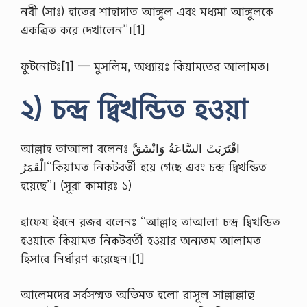
সা
নবী (সাঃ) হাতের শাহাদাত আঙ্গুল এবং মধ্যমা আঙ্গুলকে
জে
শ
একত্রিত করে দেখালেন’’।[1]
ন
2
ফুটনোটঃ[1] — মুসলিম, অধ্যায়ঃ কিয়ামতের আলামত।
0
2
6
২) চন্দ্র দ্বিখন্ডিত হওয়া
জা
তী
য়
বি
আল্লাহ তাআলা বলেনঃ اقْتَرَبَتْ السَّاعَةُ وَانْشَقَّ
শ্ব
বি
الْقَمَرُ‘‘কিয়ামত নিকটবর্তী হয়ে গেছে এবং চন্দ্র দ্বিখন্ডিত
দ্যা
হয়েছে’’। (সূরা কামারঃ ১)
ল
য়
অ
হাফেয ইবনে রজব বলেনঃ ‘‘আল্লাহ তাআলা চন্দ্র দ্বিখন্ডিত
না
র্স
হওয়াকে কিয়ামত নিকটবর্তী হওয়ার অন্যতম আলামত
পা
হিসাবে নির্ধারণ করেছেন।[1]
স
এ
বং
আলেমদের সর্বসম্মত অভিমত হলো রাসূল সাল্লাল্লাহু
সা