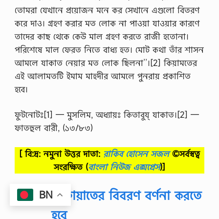
তোমরা যেখানে প্রয়োজন মনে কর সেখানে এগুলো বিতরণ
করে দাও। গ্রহণ করার মত লোক না পাওয়া যাওয়ার কারণে
তাদের কাছ থেকে কেউ মাল গ্রহণ করতে রাজী হতোনা।
পরিশেষে মাল ফেরত নিতে বাধ্য হত। মোট কথা তাঁর শাসন
আমলে যাকাত নেয়ার মত লোক ছিলনা’’।[2] কিয়ামতের
এই আলামতটি ইমাম মাহদীর আমলে পুনরায় প্রকাশিত
হবে।
ফুটনোটঃ[1] — মুসলিম, অধ্যায়ঃ কিতাবুয্ যাকাত।[2] —
ফাতহুল বারী, (১৩/৮৩)
[ বি:দ্র: নমুনা উত্তর দাতা:
রাকিব হোসেন সজল
©সর্বস্বত্ব
সংরক্ষিত
(
বাংলা নিউজ এক্সপ্রেস
)]
শাফায়াতের বিবরণ বর্ণনা করতে
BN
হবে