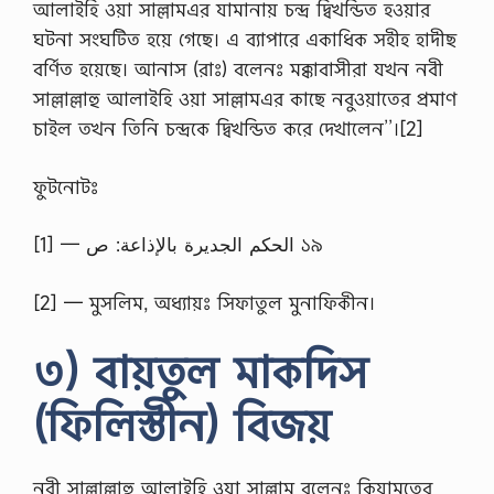
আলাইহি ওয়া সাল্লামএর যামানায় চন্দ্র দ্বিখন্ডিত হওয়ার
র্টি
ফি
ঘটনা সংঘটিত হয়ে গেছে। এ ব্যাপারে একাধিক সহীহ হাদীছ
কে
বর্ণিত হয়েছে। আনাস (রাঃ) বলেনঃ মক্কাবাসীরা যখন নবী
ট
কো
সাল্লাল্লাহু আলাইহি ওয়া সাল্লামএর কাছে নবুওয়াতের প্রমাণ
র্স
চাইল তখন তিনি চন্দ্রকে দ্বিখন্ডিত করে দেখালেন’’।[2]
…
ফুটনোটঃ
[1] — الحكم الجديرة بالإذاعة: ص ১৯
[2] — মুসলিম, অধ্যায়ঃ সিফাতুল মুনাফিকীন।
৩) বায়তুল মাকদিস
(ফিলিস্তীন) বিজয়
নবী সাল্লাল্লাহু আলাইহি ওয়া সাল্লাম বলেনঃ কিয়ামতের