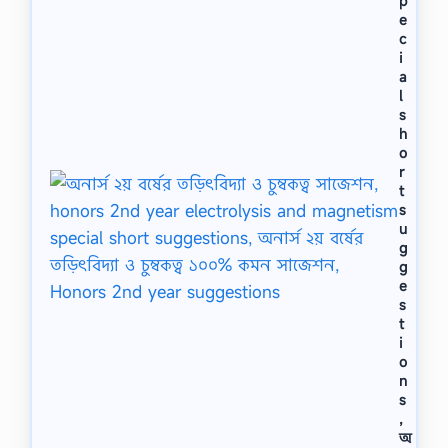
p
e
c
i
a
l
s
h
o
r
t
s
u
g
g
e
s
t
i
o
n
s
,
অ