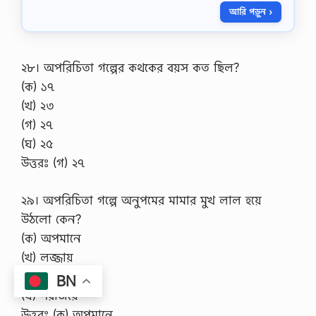
বি
আরি পড়ুন ›
জ্ঞা
ন
ও
প্র
যু
২৮। অপরিচিতা গল্পের কথকের বয়স কত ছিল?
ক্তি
(ক) ১৭
বি
শ্ব
(খ) ২৩
বি
(গ) ২৭
দ্যা
ল
(ঘ) ২৫
য়
উত্তরঃ (গ) ২৭
ই
উ
নি
২৯। অপরিচিতা গল্পে অনুপমের মামার মুখ লাল হয়ে
ট
উঠলো কেন?
ভ
র্তি
(ক) অপমানে
প
(খ) লজ্জায়
রী
ক্ষা
(গ) রাগে
BN
র
(ঘ) পরাজয়ে
সা
জে
উত্তরঃ (ক) অপমানে