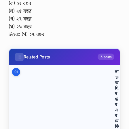
(ক) ২২ বছর
(খ) ২৫ বছর
(গ) ২৭ বছর
(ঘ) ২৯ বছর
উত্তরঃ (গ) ২৭ বছর
Related Posts
3 posts
স্বা
01
স্থ্য
অ
ধি
দ
প্ত
র
এ
র
মে
ডি