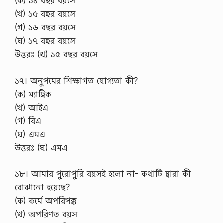
(ক) ১৪ বছর বয়সে
(খ) ১৫ বছর বয়সে
(গ) ১৬ বছর বয়সে
(ঘ) ১৭ বছর বয়সে
উত্তরঃ (খ) ১৫ বছর বয়সে
১৭। অনুপমের শিক্ষাগত যোগ্যতা কী?
(ক) ম্যাট্রিক
(খ) আইএ
(গ) বিএ
(ঘ) এমএ
উত্তরঃ (ঘ) এমএ
১৮। আমার পুরোপুরি বয়সই হলো না- কথাটি দ্বারা কী
বোঝানো হয়েছে?
(ক) কর্মে অপরিপক্ক
(খ) অপরিণত বয়স