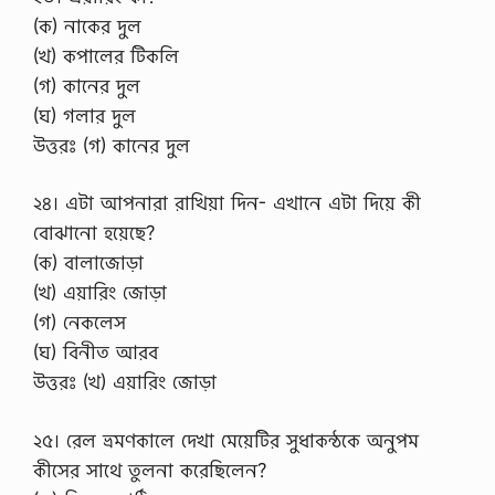
(ক) নাকের দুল
(খ) কপালের টিকলি
(গ) কানের দুল
(ঘ) গলার দুল
উত্তরঃ (গ) কানের দুল
২৪। এটা আপনারা রাখিয়া দিন- এখানে এটা দিয়ে কী
বোঝানো হয়েছে?
(ক) বালাজোড়া
(খ) এয়ারিং জোড়া
(গ) নেকলেস
(ঘ) বিনীত আরব
উত্তরঃ (খ) এয়ারিং জোড়া
২৫। রেল ভ্রমণকালে দেখা মেয়েটির সুধাকন্ঠকে অনুপম
কীসের সাথে তুলনা করেছিলেন?