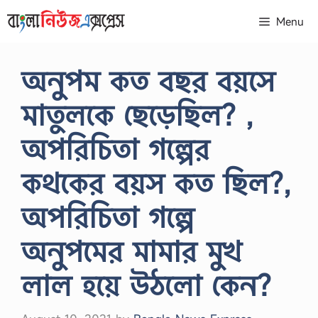
Skip
Menu
to
content
অনুপম কত বছর বয়সে
মাতুলকে ছেড়েছিল? ,
অপরিচিতা গল্পের
কথকের বয়স কত ছিল?,
অপরিচিতা গল্পে
অনুপমের মামার মুখ
লাল হয়ে উঠলো কেন?