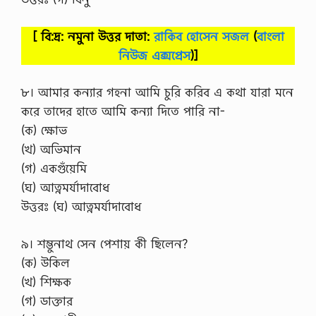
[ বি:দ্র: নমুনা উত্তর দাতা:
রাকিব হোসেন সজল
(
বাংলা
নিউজ এক্সপ্রেস
)]
৮। আমার কন্যার গহনা আমি চুরি করিব এ কথা যারা মনে
করে তাদের হাতে আমি কন্যা দিতে পারি না-
(ক) ক্ষোভ
(খ) অভিমান
(গ) একগুঁয়েমি
(ঘ) আত্নমর্যাদাবোধ
উত্তরঃ (ঘ) আত্নমর্যাদাবোধ
৯। শম্ভুনাথ সেন পেশায় কী ছিলেন?
(ক) উকিল
(খ) শিক্ষক
(গ) ডাক্তার