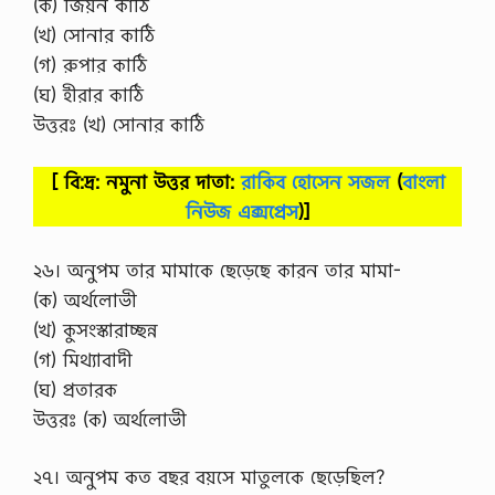
(ক) জিয়ন কাঠি
(খ) সোনার কাঠি
(গ) রুপার কাঠি
(ঘ) হীরার কাঠি
উত্তরঃ (খ) সোনার কাঠি
[ বি:দ্র: নমুনা উত্তর দাতা:
রাকিব হোসেন সজল
(
বাংলা
নিউজ এক্সপ্রেস
)]
২৬। অনুপম তার মামাকে ছেড়েছে কারন তার মামা-
(ক) অর্থলোভী
(খ) কুসংস্কারাচ্ছন্ন
(গ) মিথ্যাবাদী
(ঘ) প্রতারক
উত্তরঃ (ক) অর্থলোভী
২৭। অনুপম কত বছর বয়সে মাতুলকে ছেড়েছিল?