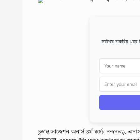
সর্বশেষ চাকরির খবর 
চূড়ান্ত সাজেশন অনার্স ৪র্থ বর্ষের নন্দনতত্ত্ব, অনার
সাজেশন, honors 4th year aesthetics special 