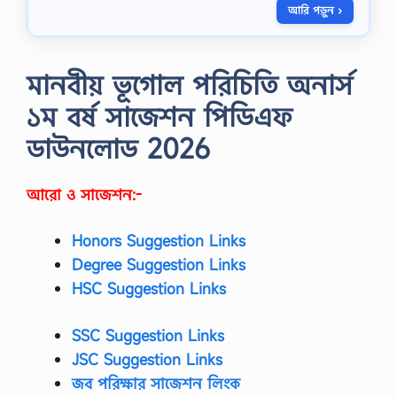
আরি পড়ুন ›
h
e
r
i
মানবীয় ভূগোল পরিচিতি অনার্স
g
h
১ম বর্ষ সাজেশন পিডিএফ
t
f
ডাউনলোড 2026
o
r
m
o
আরো ও সাজেশন:-
f
v
e
Honors Suggestion Links
r
Degree Suggestion Links
b
s
HSC Suggestion Links
-
৫
SSC Suggestion Links
০
টি
JSC Suggestion Links
গু
জব পরিক্ষার সাজেশন লিংক
রু
ত্ব