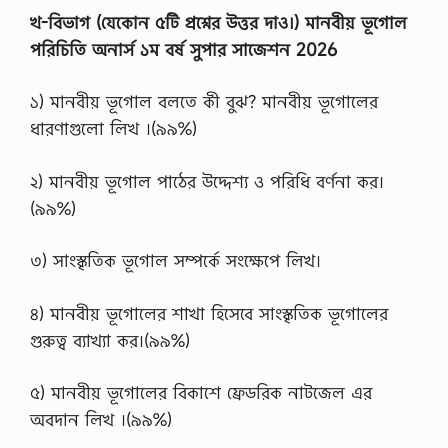
খ-বিভাগ (যেকোন ৫টি প্রশ্নের উত্তর দাও।) মানবীয় ভূগোল
পরিচিতি অনার্স ১ম বর্ষ সুপার সাজেশন 2026
১) মানবীয় ভূগােল বলতে কী বুঝ? মানবীয় ভূগােলের
ধারণাগুলাে লিখ ।(৯৯%)
২) মানবীয় ভূগােল পাঠের উদ্দেশ্য ও পরিধি বর্ণনা কর।
(৯৯%)
৩) সাংস্কৃতিক ভূগােল সম্পর্কে সংক্ষেপে লিখ।
৪) মানবীয় ভূগােলের শাখা হিসেবে সাংস্কৃতিক ভূগােলের
গুরুত্ব ব্যাখ্যা কর।(৯৯%)
৫) মানবীয় ভূগােলের বিকাশে ফ্রেডরিক নাটজেল এর
অবদান লিখ ।(৯৯%)