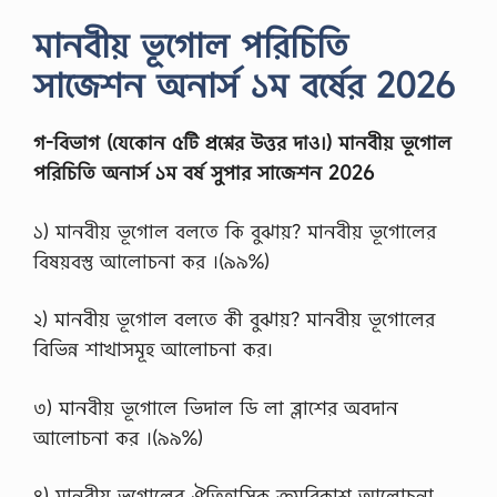
পূ
মানবীয় ভূগোল পরিচিতি
র্ণ
নি
সাজেশন অনার্স ১ম বর্ষের 2026
য়
ম
বাং
গ-বিভাগ (যেকোন ৫টি প্রশ্নের উত্তর দাও।) মানবীয় ভূগোল
লা
য়
পরিচিতি অনার্স ১ম বর্ষ সুপার সাজেশন 2026
।
U
s
১) মানবীয় ভূগােল বলতে কি বুঝায়? মানবীয় ভূগােলের
e
বিষয়বস্তু আলােচনা কর ।(৯৯%)
…
২) মানবীয় ভূগােল বলতে কী বুঝায়? মানবীয় ভূগােলের
বিভিন্ন শাখাসমূহ আলােচনা কর।
৩) মানবীয় ভূগােলে ভিদাল ডি লা ব্লাশের অবদান
আলােচনা কর ।(৯৯%)
৪) মানবীয় ভূগােলের ঐতিহাসিক ক্রমবিকাশ আলােচনা