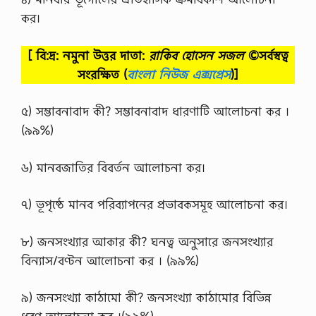
কর।
[ বি:দ্র: নমুনা উত্তর দাতা:
রাকিব হোসেন সজল
©সর্বস্বত্ব
সংরক্ষিত
(
বাংলা নিউজ এক্সপ্রেস
)]
৫) সম্ভাবনাবাদ কী? সম্ভাবনাবাদ ধারণাটি আলােচনা কর ।
(৯৯%)
৬) মানবজাতির বিবর্তন আলােচনা কর।
৭) ভূপৃষ্ঠে মানব পরিব্যাপনের প্রভাবকসমূহ আলােচনা কর।
৮) জনসংখ্যার আকার কী? ঘনত্ব অনুসারে জনসংখ্যার
বিন্যাস/বণ্টন আলােচনা কর । (৯৯%)
৯) জনসংখ্যা কাঠামাে কী? জনসংখ্যা কাঠামাের বিভিন্ন