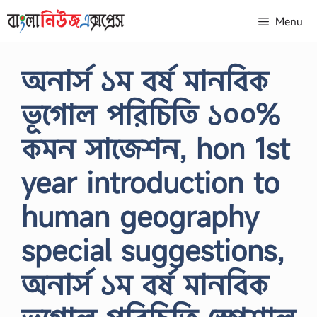
Skip
Menu
to
content
অনার্স ১ম বর্ষ মানবিক
ভূগোল পরিচিতি ১০০%
কমন সাজেশন, hon 1st
year introduction to
human geography
special suggestions,
অনার্স ১ম বর্ষ মানবিক