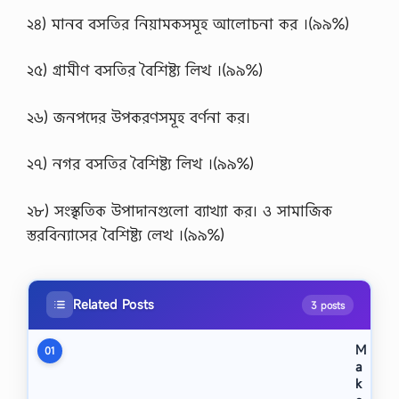
২৪) মানব বসতির নিয়ামকসমূহ আলােচনা কর ।(৯৯%)
২৫) গ্রামীণ বসতির বৈশিষ্ট্য লিখ ।(৯৯%)
২৬) জনপদের উপকরণসমূহ বর্ণনা কর।
২৭) নগর বসতির বৈশিষ্ট্য লিখ ।(৯৯%)
২৮) সংস্কৃতিক উপাদানগুলাে ব্যাখ্যা কর। ও সামাজিক
স্তরবিন্যাসের বৈশিষ্ট্য লেখ ।(৯৯%)
Related Posts
3 posts
M
01
a
k