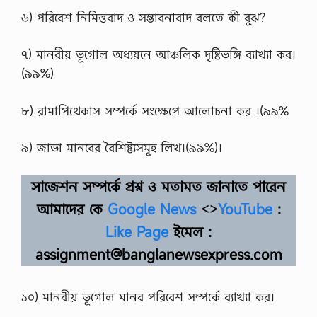
৬) পরিবেশ নিমিত্তবাদ ও সম্ভাবনাবাদ বলতে কী বুঝ?
৭) মানবীয় ভূগােল অধ্যয়নে আঞ্চলিক দৃষ্টিভঙ্গি ব্যাখ্যা কর।
(৯৯%)
৮) রামাপিথেকাস সম্পর্কে সংক্ষেপে আলােচনা কর ।(৯৯%
৯) জাভা মানবের বৈশিষ্ট্যসমূহ লিখ।(৯৯%)।
সাজেশন সম্পর্কে প্রশ্ন ও মতামত জানাতে পারেন
আমাদের কে
Google News
<>
YouTube
:
Like Page
ইমেল :
assignment@banglanewsexpress.com
১০) মানবীয় ভূগােল মানব পরিবেশ সম্পর্কে ব্যাখ্যা কর।