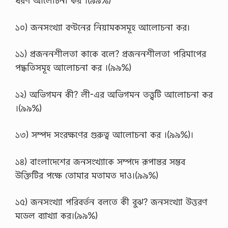
ধরণ আলােচনা কর ।(৯৯%)
১০) জনসংখ্যা বণ্টনের নিয়ামকসমূহ আলােচনা কর।
১১) প্রজননশীলতা কাকে বলে? প্রজননশীলতা পরিমাপের
পদ্ধতিসমূহ আলােচনা কর ।(৯৯%)
১২) অভিগমন কী? লী-এর অভিগমন তত্ত্বটি আলােচনা কর
।(৯৯%)
১৩) সম্পদ সংরক্ষণের গুরুত্ব আলােচনা কর ।(৯৯%)।
১৪) বাংলাদেশের জনসংখ্যাকে সম্পদে রূপান্তর সম্ভব
উক্তিটির পক্ষে তােমার মতামত দাও।(৯৯%)
১৫) জনসংখ্যা পরিবর্তন বলতে কী বুঝ? জনসংখ্যা উত্তরণ
মডেল ব্যাখ্যা কর।(৯৯%)