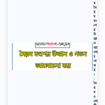
র
সৈ
য়
দ
বং
শে
র
উ
ত্থা
ন
আ
লো
চ
না
ক
র
।
,
সৈ
য়
দ
ও
লো