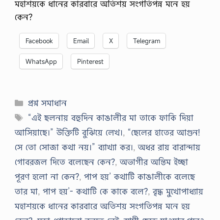
মহাশয়কে ধানের কারবারে অতিশয় সংগতিপন্ন মনে হয়
কেন?
Facebook
Email
X
Telegram
WhatsApp
Pinterest
Categories
প্রশ্ন সমাধান
Tags
“এই ছলনায় বহুদিন কাঙালীর মা তাকে ফাকি দিয়া
আসিয়াছে।” উক্তিটি বুঝিয়ে লেখ।
,
“ছেলের হাতের আগুন!
সে তাে সােজা কথা নয়।” ব্যাখ্যা কর।
,
অধর রায় বারান্দায়
গােবরজল দিতে বলেছেন কেন?
,
অভাগীর অন্তিম ইচ্ছা
পূরণ হলাে না কেন?
,
পাপ হয়’ কথাটি কাঙালীকে বলেছে
তার মা
,
পাপ হয়’- কথাটি কে কাকে বলে?
,
বৃদ্ধ মুখােপাধ্যায়
মহাশয়কে ধানের কারবারে অতিশয় সংগতিপন্ন মনে হয়