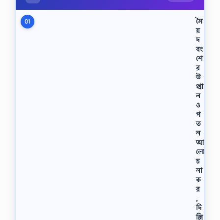
সৈ
01
য়
দ
বং
শে
র
উ
ত্থা
ন
ও
প
ত
ন
আ
লো
চ
না
ক
র
,
দি
ল্লি