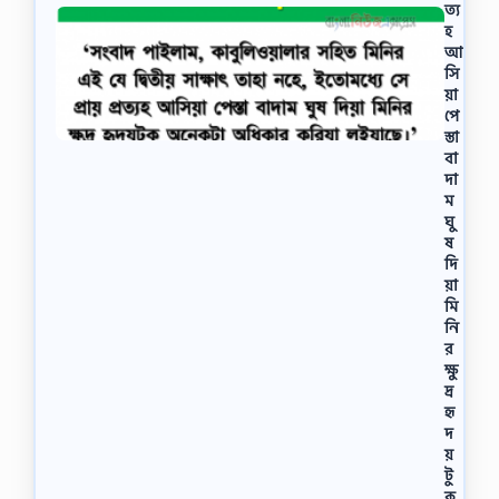
ত্য
হ
আ
সি
য়া
পে
স্তা
বা
দা
ম
ঘু
ষ
দি
য়া
মি
নি
র
ক্ষু
দ্র
হৃ
দ
য়
টু
কু