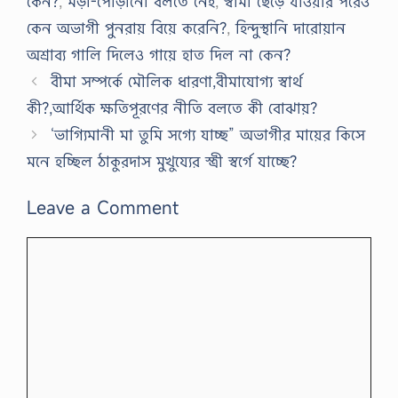
কেন?
,
মড়া-পােড়ানাে বলতে নেই
,
স্বামী ছেড়ে যাওয়ার পরেও
কেন অভাগী পুনরায় বিয়ে করেনি?
,
হিন্দুস্থানি দারােয়ান
অশ্রাব্য গালি দিলেও গায়ে হাত দিল না কেন?
বীমা সম্পর্কে মৌলিক ধারণা,বীমাযোগ্য স্বার্থ
কী?,আর্থিক ক্ষতিপূরণের নীতি বলতে কী বোঝায়?
‘ভাগ্যিমানী মা তুমি সগ্যে যাচ্ছ” অভাগীর মায়ের কিসে
মনে হচ্ছিল ঠাকুরদাস মুখুয্যের স্ত্রী স্বর্গে যাচ্ছে?
Leave a Comment
Comment