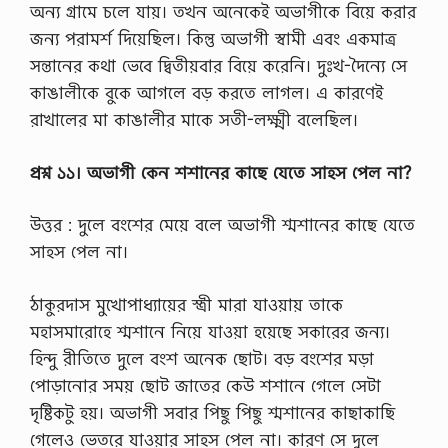
অন্য গ্রামে চলে যায়। তখন অনেকেই অভাগীকে বিয়ে করার
জন্য পরামর্শ দিয়েছিল। কিন্তু অভাগী স্বামী এবং একমাত্র
সন্তানের কথা ভেবে দ্বিতীয়বার বিয়ে করেনি। দুঃখ-দৈন্যে সে
কাঙালীকে বুকে আগলে বড় করতে লাগল। এ কারণেই
রাখালের মা কাঙালীর মাকে সতী-লক্ষ্মী বলেছিল।
প্রশ্ন ১১। অভাগী কেন শশানের কাছে যেতে সাহস পেল না?
উত্তর : দুলে বংশের মেয়ে বলে অভাগী শ্মশানের কাছে যেতে
সাহস পেল না।
ঠাকুরদাস মুখােপাধ্যায়ের স্ত্রী মারা যাওয়ায় তাকে
মহাসমারােহে শ্মশানে নিয়ে যাওয়া হয়েছে সকারের জন্য।
হিন্দু রীতিতে দুলে বংশ অনেক ছােট। বড় বংশের মড়া
পােড়ানাের সময় ছােট জাতের কেউ শশানে গেলে সেটা
দৃষ্টিকটু হয়। অভাগী সবার পিছু পিছু শ্মশানের কাছাকাছি
গেলেও ভেতরে যাওয়ার সাহস পেল না। কারণ সে দুলে