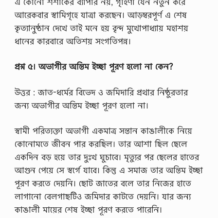
এ কোনাে শশাকের ব্যাপার নয়, গৃহিণী যেন নতুন করে
আরেকবার স্বামিগৃহে যাত্রা করছেন। আড়ম্বরপূর্ণ এ শেষ
কৃত্যানুষ্ঠান দেখে তাই মনে হয় বৃন্দ মুখােপাধ্যায় মহাশয়
ধানের কারবারে অতিশয় সংগতিপন্ন।
প্রশ্ন ৫। অভাগীর অন্তিম ইচ্ছা পূরণ হলাে না কেন?
উত্তর : জাত-ধর্মের বিভেদ ও জমিদারি প্রথার নিষ্ঠুরতার
জন্য অভাগীর অন্তিম ইচ্ছা পূরণ হলাে না।
স্বামী পরিত্যক্তা অভাগী একমাত্র সন্তান কাঙালীকে নিয়ে
কোনােমতে জীবন পার করছিল। তার আশা ছিল ছেলে
একদিন বড় হয়ে তার দুঃখ ঘুচাবে। মৃত্যুর পর ছেলের হাতের
আগুন পেয়ে সে স্বর্গে যাবে। কিন্তু এ সমাজ তার অন্তিম ইচ্ছা
পূরণ করতে দেয়নি। ছােট জাতের বলে তার নিজের হাতে
লাগানাে বেলগাছটিও জমিদার কাটতে দেয়নি। যার জন্য
কাঙালী মায়ের শেষ ইচ্ছা পূরণ করতে পারেনি।