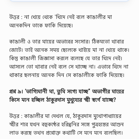
য়
দা
ও
উত্তর : না খেয়ে থেকে ‘খিদে নেই বলে কাঙালীর মা
,
অনেকদিন তাকে ফাকি দিয়েছে।
প্র
থ
ম
কাঙালী ও তার মায়ের অভাবের সংসার। ঠিকমতাে খাবার
মু
জোটে। তাই অনেক সময় ছেলেকে খাইয়ে মা না খেয়ে থাকে।
হা
ম্ম
কিন্তু কাঙালী জিজ্ঞাসা করলে বলেছে যে তার খিদে নেই।
দ
আসলে তাে খাবার নেই বলে সে খাচ্ছে না। এভাবে খিদে না
স
ম্প
থাকার ছলনায় অনেক দিন সে কাঙালীকে ফাকি দিয়েছে।
র্কে
যা
জা
প্রশ্ন ৯। ‘ভাগ্যিমানী মা, তুমি সগ্যে যাচ্ছ” অভাগীর মায়ের
ন
কিসে মনে হচ্ছিল ঠাকুরদাস মুখুয্যের স্ত্রী স্বর্গে যাচ্ছে?
লি
খ
উত্তর : কাঙালীর মা দেখল যে, ঠাকুরদাস মুখােপাধ্যায়ের
স্ত্রীর শবে যখন বহুকষ্ঠের হরিধ্বনির সঙ্গে পুত্রহস্তের আগুন
লাভ করছে তখন প্রশ্নোক্ত কথাটি সে মনে মনে বলেছিল।