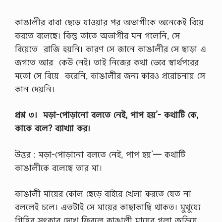
কাঙালীর বাবা ছেড়ে যাওয়ার পর অভাগীকে অনেকেই বিয়ে
করতে বলেছে। কিন্তু তাতে অভাগীর মন গলেনি, সে
বিয়েতে রাজি হয়নি। কারণ সে জানে কাঙালীর সে ছাড়া এ
জগতে আর কেউ নেই। তাই নিজের কথা ভেবে স্বার্থপরের
মতাে সে বিয়ে করেনি, কাঙালীর জন্য কারও প্ররােচনায় সে
কান দেয়নি।
প্রশ্ন ৩। মড়া-পােড়ানাে বলতে নেই, পাপ হয়’- কথাটি কে,
কাকে বলে? ব্যাখ্যা কর।
উত্তর : মড়া-পােড়ানাে বলতে নেই, পাপ হয়’— কথাটি
কাঙালীকে বলেছে তার মা।
কাঙালী মায়ের কোল ছেড়ে বাইরে খেলা করতে যেত না
বললেই চলে। এতটাই সে মায়ের কাছাকাছি থাকত। মুখুয্যে
গিন্নির সৎকার দেখে ফিরলে কাঙালী মায়ের গলা জড়িয়ে