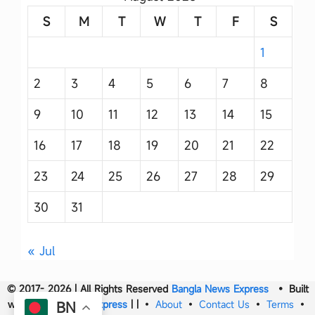
S
M
T
W
T
F
S
1
2
3
4
5
6
7
8
9
10
11
12
13
14
15
16
17
18
19
20
21
22
23
24
25
26
27
28
29
30
31
« Jul
© 2017- 2026 | All Rights Reserved
Bangla News Express
• Built
with
Bangla News Express
|
|
•
About
•
Contact Us
•
Terms
•
BN