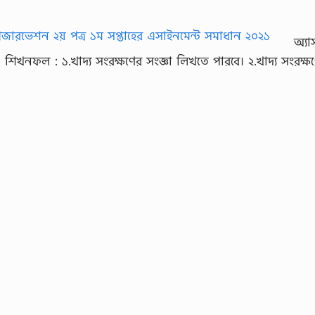
অ্যা
। শিখনফল : ১.খাদ্য সংরক্ষণের সংজ্ঞা লিখতে পারবে। ২.খাদ্য সংরক্ষ