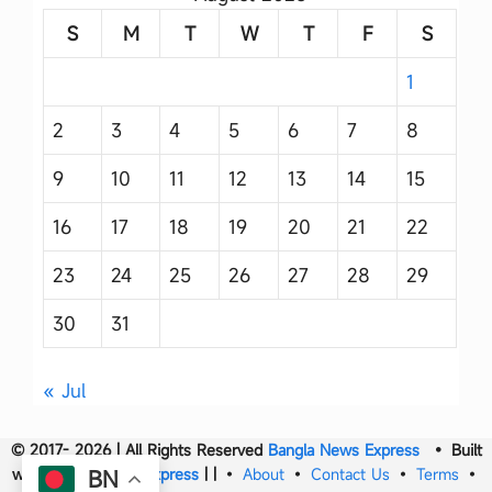
S
M
T
W
T
F
S
1
2
3
4
5
6
7
8
9
10
11
12
13
14
15
16
17
18
19
20
21
22
23
24
25
26
27
28
29
30
31
« Jul
© 2017- 2026 | All Rights Reserved
Bangla News Express
• Built
with
Bangla News Express
|
|
•
About
•
Contact Us
•
Terms
•
BN