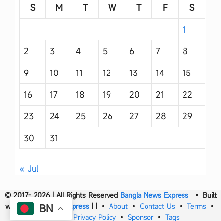
S
M
T
W
T
F
S
1
2
3
4
5
6
7
8
9
10
11
12
13
14
15
16
17
18
19
20
21
22
23
24
25
26
27
28
29
30
31
« Jul
© 2017- 2026 | All Rights Reserved
Bangla News Express
• Built
with
Bangla News Express
|
|
•
About
•
Contact Us
•
Terms
•
BN
DMCA
•
Privacy Policy
•
Sponsor
•
Tags