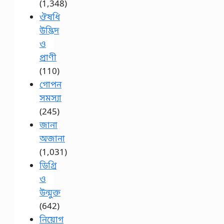
(1,348)
ঔষধি
উদ্ভিদ
ও
প্রাণী
(110)
গোপন
সমস্যা
(245)
জানা
অজানা
(1,031)
ডিগ্রি
ও
উন্মুক্ত
(642)
নিয়োগ