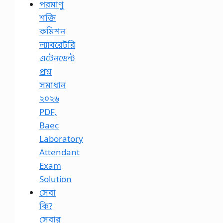
পরমাণু
শক্তি
কমিশন
ল্যাবরেটরি
এটেনডেন্ট
প্রশ্ন
সমাধান
২০২৬
PDF,
Baec
Laboratory
Attendant
Exam
Solution
সেবা
কি?
সেবার