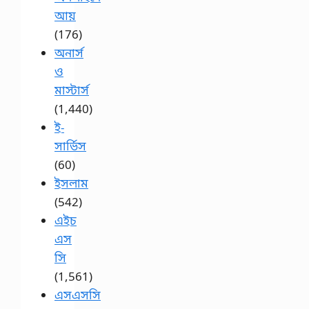
আয়
(176)
অনার্স
ও
মাস্টার্স
(1,440)
ই-
সার্ভিস
(60)
ইসলাম
(542)
এইচ
এস
সি
(1,561)
এসএসসি