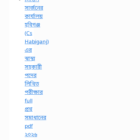
সার্জনের
কার্যালয়
হবিগঞ্জ
(Cs
Habiganj)
এর
স্বাস্থ্য
সহকারী
পদের
লিখিত
পরীক্ষার
full
প্রশ্ন
সমাধানের
pdf
২০২৬