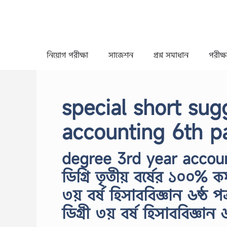
Skip
to
content
নিয়োগ পরীক্ষা
সাজেশন
প্রশ্ন সমাধান
পরীক্ষা
special short sug
accounting 6th p
degree 3rd year accoun
ডিগ্রি তৃতীয় বর্ষের ১০০% ক
৩য় বর্ষ হিসাববিজ্ঞান ৬ষ্ঠ প
ডিগ্রী ৩য় বর্ষ হিসাববিজ্ঞান ৬