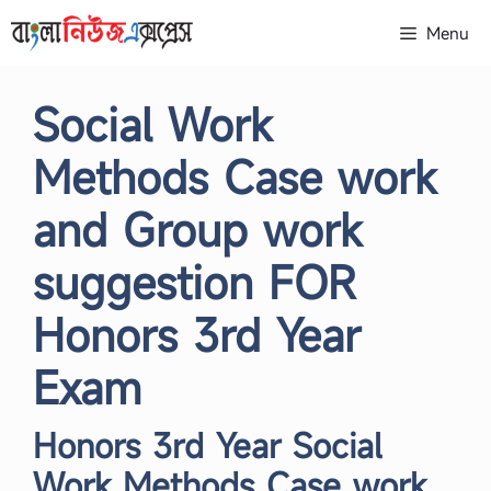
Skip
Menu
to
content
Social Work
Methods Case work
and Group work
suggestion FOR
Honors 3rd Year
Exam
Honors 3rd Year Social
Work Methods Case work