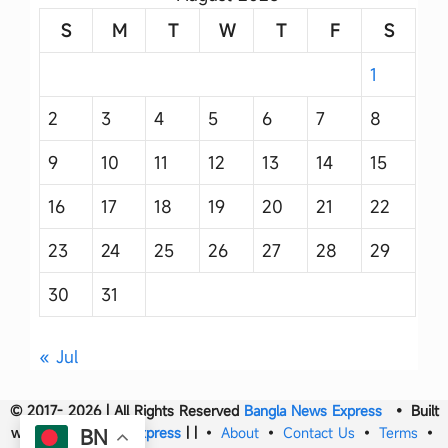
S
M
T
W
T
F
S
1
2
3
4
5
6
7
8
9
10
11
12
13
14
15
16
17
18
19
20
21
22
23
24
25
26
27
28
29
30
31
« Jul
© 2017- 2026 | All Rights Reserved
Bangla News Express
• Built
with
Bangla News Express
|
|
•
About
•
Contact Us
•
Terms
•
BN