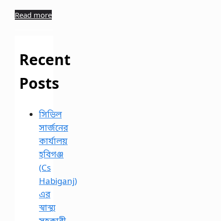
Read more
Recent
Posts
সিভিল
সার্জনের
কার্যালয়
হবিগঞ্জ
(Cs
Habiganj)
এর
স্বাস্থ্য
সহকারী