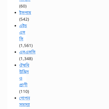
(60)
ইসলাম
(542)
এইচ
এস
সি
(1,561)
এসএসসি
(1,348)
ঔষধি
উদ্ভিদ
ও
প্রাণী
(110)
গোপন
সমস্যা