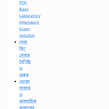
PDF,
Baec
Laboratory
Attendant
Exam
Solution
সেবা
কি?
সেবার
বৈশিষ্ট্য
ও
গুরুত্ব
ভোক্তা
বাজার
ও
ব্যবসায়িক
বাজারের